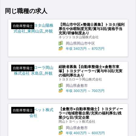
同じ職種の求人
【岡山市中区×整備士募集】トヨタ/福利
自動車整備士
厚生や休暇制度充実/賞与3回/資格手当
充実/研修制度あり
ネッツトヨタ山陽株式会社
岡山県岡山市中区
年収
340万円
～
870万円
経験者募集【自動車整備士×倉敷市東
自動車整備士
塚】トヨタディーラー/賞与年3回/充実
の福利厚生あり
トヨタカローラ岡山株式会社
岡山県倉敷市
年収
300万円
～
700万円
【倉敷市×自動車整備士】トヨタディー
自動車整備士
ラー/地域密着企業/充実の福利厚生/残
業少な目/安定企業
岡山トヨペット株式会社
岡山県倉敷市
年収
400万円
～
600万円