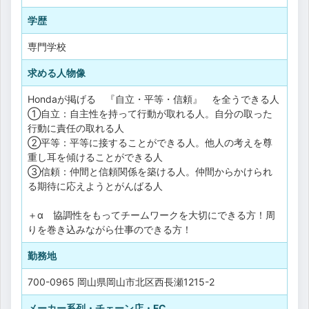
学歴
専門学校
求める人物像
Hondaが掲げる 『自立・平等・信頼』 を全うできる人
①自立：自主性を持って行動が取れる人。自分の取った
行動に責任の取れる人
②平等：平等に接することができる人。他人の考えを尊
重し耳を傾けることができる人
③信頼：仲間と信頼関係を築ける人。仲間からかけられ
る期待に応えようとがんばる人
＋α 協調性をもってチームワークを大切にできる方！周
りを巻き込みながら仕事のできる方！
勤務地
700-0965 岡山県岡山市北区西長瀬1215-2
メーカー系列・チェーン店・FC