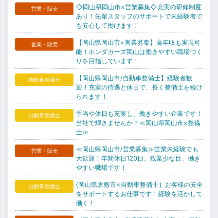
◇岡山県岡山市×営業募集◇充実の研修制度
営業・販売
あり！先輩スタッフのサポートで未経験者で
も安心して働けます！
【岡山県岡山市×営業募集】高年収も実現可
営業・販売
能！ホンダカーズ岡山は働きやすい職場づく
りを目指しています！
【岡山県岡山市/自動車整備士】経験者歓
自動車整備士
迎！充実の待遇と休日で、長く整備士を続け
られます！
手当や休日も充実し、働きやすい企業です！
自動車整備士
当社で輝きませんか？≪岡山県岡山市×整備
士≫
≪岡山県岡山市/営業募集≫営業未経験でも
営業・販売
大歓迎！年間休日120日、残業少な目、働き
やすい職場です！
{岡山県倉敷市×自動車整備士｝お客様の安全
自動車整備士
をサポートするお仕事です！経験を活かして
働く！