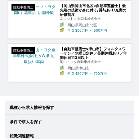
【岡山県岡山市北区×自動車整備士】最
自動車整備士
先端の技術が身に付く/賞与あり/充実の
研修制度
ネッツトヨタ岡山株式会社
岡山県岡山市北区
年収
300万円
～
500万円
【自動車整備士×津山市】フォルクスワ
自動車整備士
ーゲン／水曜日定休／長期休暇あり／年
間休日113日以上
岡山トヨタ自動車株式会社
岡山県津山市
年収
490万円
～
700万円
職種から求人情報を探す
条件で求人を探す
転職関連情報