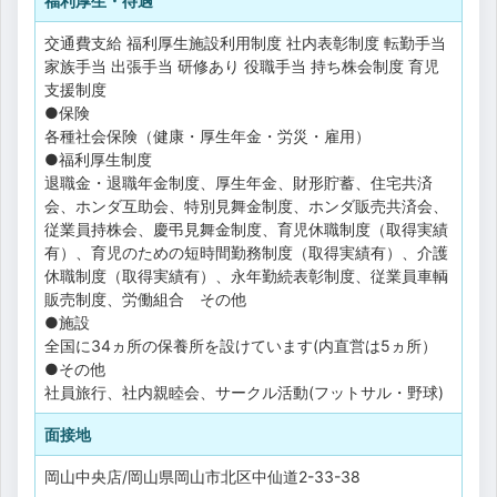
福利厚生・待遇
交通費支給
福利厚生施設利用制度
社内表彰制度
転勤手当
家族手当
出張手当
研修あり
役職手当
持ち株会制度
育児
支援制度
●保険
各種社会保険（健康・厚生年金・労災・雇用）
●福利厚生制度
退職金・退職年金制度、厚生年金、財形貯蓄、住宅共済
会、ホンダ互助会、特別見舞金制度、ホンダ販売共済会、
従業員持株会、慶弔見舞金制度、育児休職制度（取得実績
有）、育児のための短時間勤務制度（取得実績有）、介護
休職制度（取得実績有）、永年勤続表彰制度、従業員車輌
販売制度、労働組合 その他
●施設
全国に34ヵ所の保養所を設けています(内直営は5ヵ所）
●その他
社員旅行、社内親睦会、サークル活動(フットサル・野球)
面接地
岡山中央店/岡山県岡山市北区中仙道2-33-38