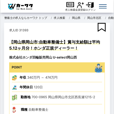
求人検索
会員登録
ログイン
整備士の求人ならカーワク トップ
求人検索
岡山県
岡山市北区
自動
求人ID 31393
【岡山県岡山市:自動車整備士】賞与支給額は平均
5.12ヶ月分！ホンダ正規ディーラー！
株式会社ホンダ四輪販売岡山 U-select岡山西
POINT
年収
340万円
～
474万円
年間休日
120日
勤務地
700-0965 岡山県岡山市北区西長瀬1215-2
職種
自動車整備士