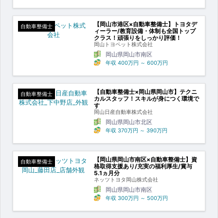
【岡山市港区×自動車整備士】トヨタデ
自動車整備士
ィーラー/教育設備・体制も全国トップ
クラス！頑張りをしっかり評価！
岡山トヨペット株式会社
岡山県岡山市南区
年収
400万円
～
600万円
【自動車整備士×岡山県岡山市】テクニ
自動車整備士
カルスタッフ！スキルが身につく環境で
す
岡山日産自動車株式会社
岡山県岡山市北区
年収
370万円
～
390万円
【岡山県岡山市南区×自動車整備士】資
自動車整備士
格取得支援あり/充実の福利厚生/賞与
5.1ヵ月分
ネッツトヨタ岡山株式会社
岡山県岡山市南区
年収
300万円
～
500万円