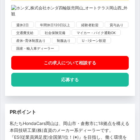
週休2日
年間休日120日以上
経験者歓迎
賞与あり
交通費支給
社会保険完備
マイカー・バイク通勤OK
産休･育休制度あり
制服あり
U・Iターン歓迎
国産・輸入車ディーラー
この求人について相談
する
応募する
PRポイント
私たちHondaCars岡山は、岡山市・倉敷市に18拠点を構える
本田技研工業(株)直資のメーカー系ディーラーです。
『ES(従業員満足度)全国第1位！(※)』を目指し、働く環境を