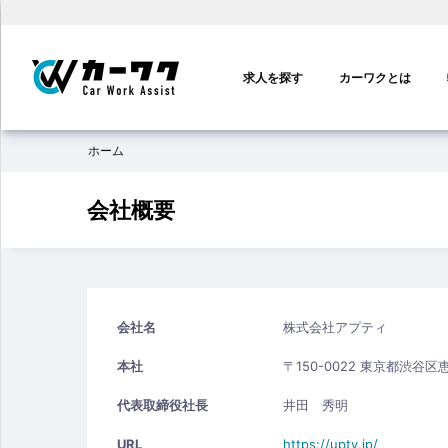
メ
イ
求人を探す
カーワクとは
ン
ナ
ビ
ホーム
ゲ
ー
シ
会社概要
ョ
ン
会社名
株式会社アプティ
本社
〒150-0022 東京都渋谷区
代表取締役社長
井田 秀明
URL
https://upty.jp/