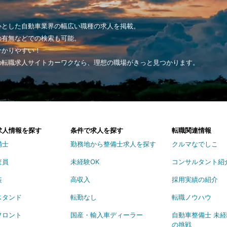
心とした自動車業界の幅広い職種の求人を掲載。
の有無などでの検索も可能。
分かりやすい！
の転職求人サイトカーワクなら、理想の職場がきっと見つかります。
求人情報を探す
条件で求人を探す
転職関連情報
備士
勤務地から整備士求人を探す
クルマなでしこ
査員
未経験OK
コンサルタント紹
装
高収入
採用実績の紹介
スタンド
転勤なし
転職ノウハウ
フロント
国産・輸入車ディーラー
自動車整備士 未
の挑戦