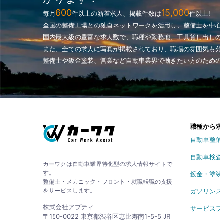
600
15,000
毎月
件以上の新着求人、掲載件数は
件以上!
全国の整備工場との独自ネットワークを活用し、整備士を中
国内最大級の豊富な求人数で、職種や勤務地、工具貸し出し
また、全ての求人に写真が掲載されており、職場の雰囲気も
整備士や鈑金塗装、営業など自動車業界で働きたい方のため
職種から
自動車整
自動車検
カーワクは自動車業界特化型の求人情報サイトで
す。
鈑金・塗
整備士・メカニック・フロント・就職転職の支援
をサービスします。
ガソリン
株式会社アプティ
サービス
〒150-0022 東京都渋谷区恵比寿南1-5-5 JR