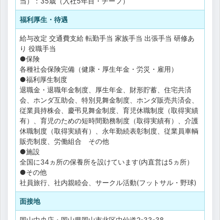
当）：35歳（入社5年目・チーフ）
福利厚生・待遇
給与改定
交通費支給
転勤手当
家族手当
出張手当
研修あ
り
役職手当
●保険
各種社会保険完備（健康・厚生年金・労災・雇用）
●福利厚生制度
退職金・退職年金制度、厚生年金、財形貯蓄、住宅共済
会、ホンダ互助会、特別見舞金制度、ホンダ販売共済会、
従業員持株会、慶弔見舞金制度、育児休職制度（取得実績
有）、育児のための短時間勤務制度（取得実績有）、介護
休職制度（取得実績有）、永年勤続表彰制度、従業員車輌
販売制度、労働組合 その他
●施設
全国に34ヵ所の保養所を設けています(内直営は5ヵ所）
●その他
社員旅行、社内親睦会、サークル活動(フットサル・野球)
面接地
岡山中央店・岡山県岡山市北区中仙道2-33-38