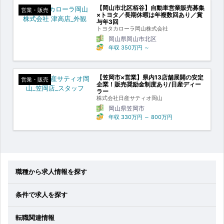
【岡山市北区栢谷】自動車営業販売募集
営業・販売
×トヨタ／長期休暇は年複数回あり／賞
与年3回
トヨタカローラ岡山株式会社
岡山県岡山市北区
年収
350万円
～
【笠岡市×営業】県内13店舗展開の安定
営業・販売
企業！販売奨励金制度あり/日産ディー
ラー
株式会社日産サティオ岡山
岡山県笠岡市
年収
330万円
～
800万円
職種から求人情報を探す
条件で求人を探す
転職関連情報