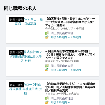
同じ職種の求人
【南区新福×営業・販売】ホンダディー
営業・販売
ラー/完全週休二日制/福利厚生が充実/
マイカー通勤可
株式会社ホンダモビリティ中四国
岡山県岡山市南区
年収
340万円
～
420万円
≪岡山県岡山市/営業募集≫年間休日
営業・販売
120日！豊富な手当あり！仕事とプライ
ベートの両立できます
株式会社ホンダ四輪販売岡山
岡山県岡山市東区
年収
340万円
～
420万円
【自動車営業販売 求人】トヨタ×岡山市
営業・販売
北区鹿田町／長期休暇複数回／賞与年3
回／福利厚生充実
トヨタカローラ岡山株式会社
岡山県岡山市北区
年収
350万円
～