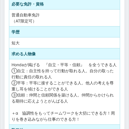
必要な免許・資格
普通自動車免許
（AT限定可）
学歴
短大
求める人物像
Hondaが掲げる 『自立・平等・信頼』 を全うできる人
①自立：自主性を持って行動が取れる人。自分の取った
行動に責任の取れる人
②平等：平等に接することができる人。他人の考えを尊
重し耳を傾けることができる人
③信頼：仲間と信頼関係を築ける人。仲間からかけられ
る期待に応えようとがんばる人
＋α 協調性をもってチームワークを大切にできる方！周
りを巻き込みながら仕事のできる方！