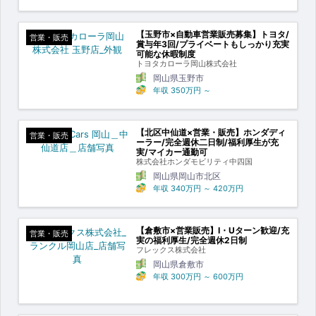
【玉野市×自動車営業販売募集】トヨタ/
営業・販売
賞与年3回/プライベートもしっかり充実
可能な休暇制度
トヨタカローラ岡山株式会社
岡山県玉野市
年収
350万円
～
【北区中仙道×営業・販売】ホンダディ
営業・販売
ーラー/完全週休二日制/福利厚生が充
実/マイカー通勤可
株式会社ホンダモビリティ中四国
岡山県岡山市北区
年収
340万円
～
420万円
【倉敷市×営業販売】I・Uターン歓迎/充
営業・販売
実の福利厚生/完全週休2日制
フレックス株式会社
岡山県倉敷市
年収
300万円
～
600万円