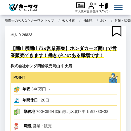
求人検索
会員登録
ログイン
整備士の求人ならカーワク トップ
求人検索
岡山県
北区
営業・販売
求人ID 26823
【岡山県岡山市×営業募集】ホンダカーズ岡山で営
業販売できます！働きがいのある職場です！
株式会社ホンダ四輪販売岡山 中央店
POINT
年収
340万円
～
年間休日
120日
勤務地
700-0964 岡山県北区北区中山道2-33-38
職種
営業・販売