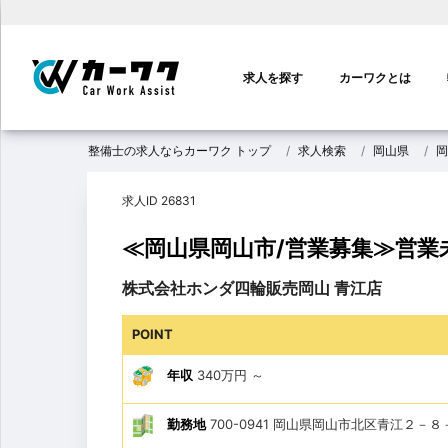
メ
イ
求人を探す
カーワクとは
ン
ナ
ビ
整備士の求人ならカーワク トップ
求人検索
岡山県
岡
ゲ
ー
求人ID 26831
シ
ョ
≪岡山県岡山市/営業募集≫営業
ン
株式会社ホンダ四輪販売岡山 青江店
POINT
年収
340万円
～
勤務地
700-0941 岡山県岡山市北区青江２－８