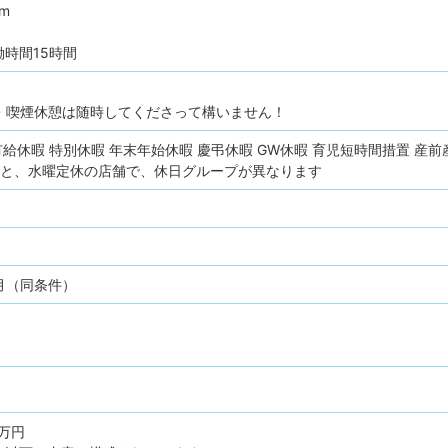
pm
時間15時間
・喫煙休憩は随時してくださって構いません！
有給休暇
特別休暇
年末年始休暇
慶弔休暇
GW休暇
育児短時間措置
産前
舗と、水曜定休の店舗で、休日グループが異なります
月（同条件）
5万円