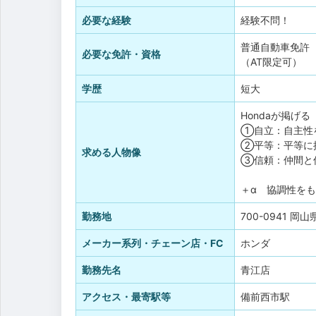
必要な経験
経験不問！
普通自動車免許
必要な免許・資格
（AT限定可）
学歴
短大
Hondaが掲げ
①自立：自主性
②平等：平等に
求める人物像
③信頼：仲間と
＋α 協調性を
勤務地
700-0941 
メーカー系列・チェーン店・FC
ホンダ
勤務先名
青江店
アクセス・最寄駅等
備前西市駅