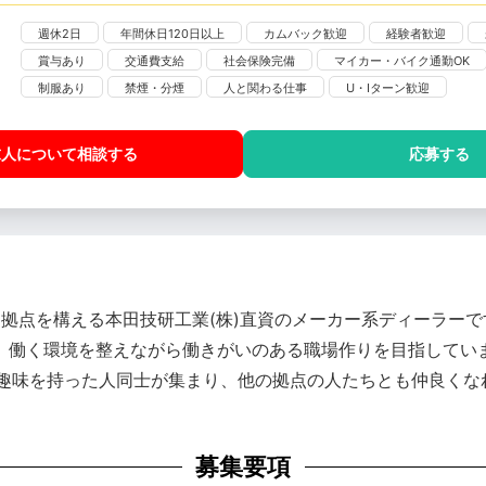
週休2日
年間休日120日以上
カムバック歓迎
経験者歓迎
賞与あり
交通費支給
社会保険完備
マイカー・バイク通勤OK
制服あり
禁煙・分煙
人と関わる仕事
U・Iターン歓迎
求人について相談
する
応募する
に18拠点を構える本田技研工業(株)直資のメーカー系ディーラー
指し、働く環境を整えながら働きがいのある職場作りを目指してい
趣味を持った人同士が集まり、他の拠点の人たちとも仲良くな
募集要項