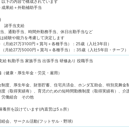
、以下の内容で構成されています
＋成果給＋外勤補助手当
)
～ ＋ 諸手当支給
手当、通勤手当、時間外勤務手当、休日出勤手当など
ては経験や能力を考慮して決定します
～（月給21万3100円＋賞与＋各種手当）：25歳（入社3年目）
～（月給27万5000円＋賞与＋各種手当）：35歳（入社5年目・チーフ）
支給
転勤手当
家族手当
出張手当
研修あり
役職手当
備（健康・厚生年金・労災・雇用）
金制度、厚生年金、財形貯蓄、住宅共済会、ホンダ互助会、特別見舞金
制度（取得実績有）、育児のための短時間勤務制度（取得実績有）、介
、労働組合 その他
保養所を設けています(内直営は5ヵ所）
睦会、サークル活動(フットサル・野球)