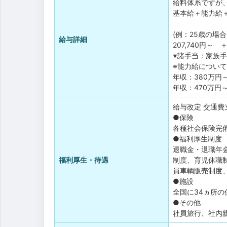
給料体系ですが
基本給＋能力給
(例：25歳の場合
給与詳細
207,740円
※諸手当：家族
※能力給につい
年収：380万円
年収：470万円
給与改定
交通費
●保険
各種社会保険完
●福利厚生制度
退職金・退職年
福利厚生・待遇
制度、育児休職
員車輌販売制度
●施設
全国に34ヵ所の
●その他
社員旅行、社内親