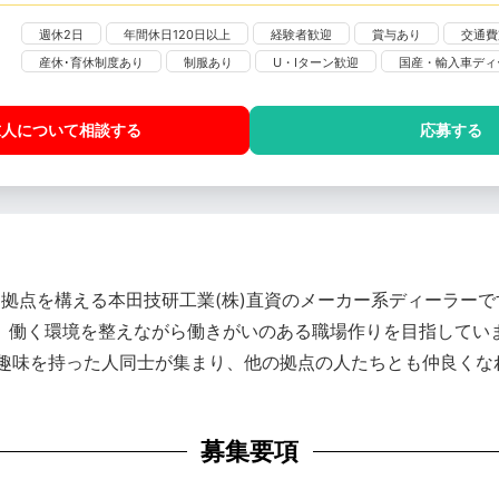
週休2日
年間休日120日以上
経験者歓迎
賞与あり
交通費
産休･育休制度あり
制服あり
U・Iターン歓迎
国産・輸入車ディ
求人について相談
する
応募する
に18拠点を構える本田技研工業(株)直資のメーカー系ディーラー
指し、働く環境を整えながら働きがいのある職場作りを目指してい
趣味を持った人同士が集まり、他の拠点の人たちとも仲良くな
募集要項