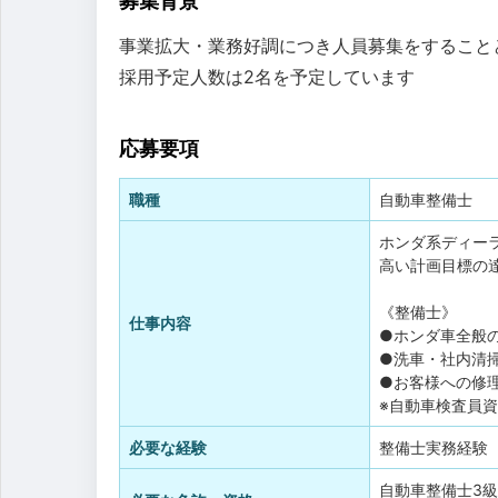
募集背景
事業拡大・業務好調につき人員募集をすること
採用予定人数は2名を予定しています
応募要項
職種
自動車整備士
ホンダ系ディー
高い計画目標の
《整備士》
仕事内容
●ホンダ車全般
●洗車・社内清掃
●お客様への修
※自動車検査員
必要な経験
整備士実務経験
自動車整備士3級