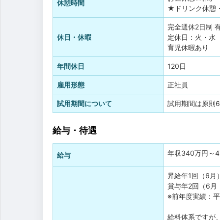
休憩時間
★ドリンク休憩
完全週休2日制
休日・休暇
定休日：火・水
育児休暇あり
年間休日
120日
雇用形態
正社員
試用期間について
試用期間は原則
給与・待遇
年収
340万円
～
給与
昇給年1回（6月
賞与年2回（6月
※前年度実績：平均
給料体系ですが