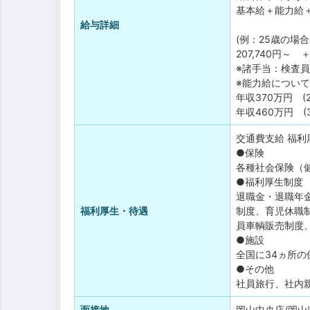
基本給＋能力給
給与詳細
(例：25歳の場合
207,740円
※諸手当：検査
※能力給につい
年収370万円 (
年収460万円 (
交通費支給
福利
●保険
各種社会保険（
●福利厚生制度
退職金・退職年
福利厚生・待遇
制度、育児休職
員車輌販売制度
●施設
全国に34ヵ所の
●その他
社員旅行、社内親
面接地
岡山中央店/岡山県