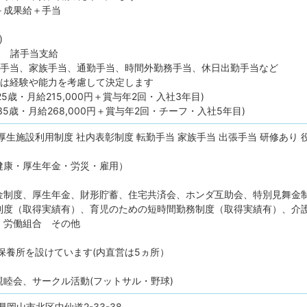
＋成果給＋手当
)
～ ＋ 諸手当支給
員手当、家族手当、通勤手当、時間外勤務手当、休日出勤手当など
ては経験や能力を考慮して決定します
25歳・月給215,000円＋賞与年2回・入社3年目)
35歳・月給268,000円＋賞与年2回・チーフ・入社5年目)
厚生施設利用制度
社内表彰制度
転勤手当
家族手当
出張手当
研修あり
健康・厚生年金・労災・雇用）
金制度、厚生年金、財形貯蓄、住宅共済会、ホンダ互助会、特別見舞金
制度（取得実績有）、育児のための短時間勤務制度（取得実績有）、介
、労働組合 その他
保養所を設けています(内直営は5ヵ所）
睦会、サークル活動(フットサル・野球)
岡山市北区中仙道2-33-38