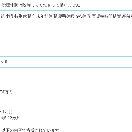
・喫煙休憩は随時してくださって構いません！
有給休暇
特別休暇
年末年始休暇
慶弔休暇
GW休暇
育児短時間措置
産前
6ヶ月
474万円
）
・12月）
5.12カ月
、以下の内容で構成されています