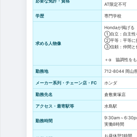
必要な免許・資格
AT限定不可
学歴
専門学校
Hondaが掲げ
①自立：自主性
②平等：平等に
求める人物像
③信頼：仲間と
＋α 協調性を
勤務地
712-8044 岡
メーカー系列・チェーン店・FC
ホンダ
勤務先名
倉敷東塚店
アクセス・最寄駅等
水島駅
9:30am～6:30
勤務時間
実働8時間
お昼休憩1時間