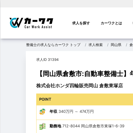
メ
イ
求人を探す
カーワクとは
ン
ナ
ビ
整備士の求人ならカーワク トップ
求人検索
岡山県
倉
ゲ
ー
求人ID 31394
シ
ョ
【岡山県倉敷市:自動車整備士】
ン
株式会社ホンダ四輪販売岡山 倉敷東塚店
POINT
年収
340万円
～
474万円
勤務地
712-8044 岡山県倉敷市東塚1-6-39