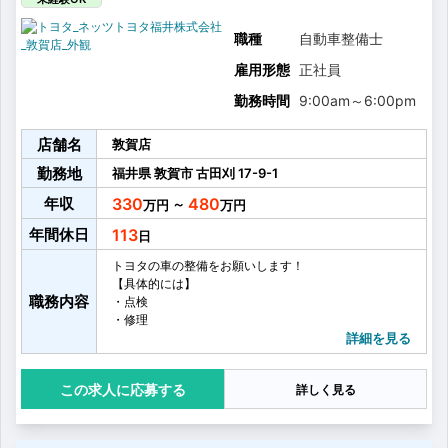
点検整備を行います！
職種
自動車整備士
雇用形態
正社員
勤務時間
9:00am
～
6:00pm
店舗名
敦賀店
勤務地
福井県
敦賀市
古田刈
17-9-1
年収
330
480
～
年間休日
113
トヨタの車の整備をお願いします！
【具体的には】
職務内容
・点検
・修理
・車検
詳細を見る
・オイル交換
・タイヤ交換
応募する
詳しく見る
・お客様へ整備内容のご説明
・お客様へのアフターフォロー
・その他整備業務に付随する雑務
など