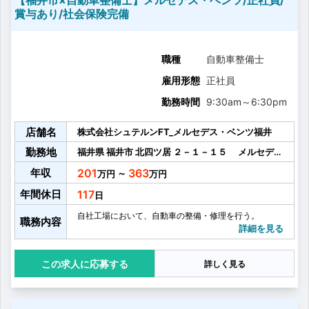
【福井市×自動車整備士】メルセデス・ベンツ/正社員/
賞与あり/社会保険完備
職種
自動車整備士
雇用形態
正社員
勤務時間
9:30am
～
6:30pm
店舗名
株式会社シュテルンFT_メルセデス・ベンツ福井
勤務地
福井県
福井市
北四ツ居
２－１－１５ メルセデ
ス・ベンツ福井
年収
201
363
～
年間休日
117
自社工場において、自動車の整備・修理を行う。
職務内容
詳細を見る
応募する
詳しく見る