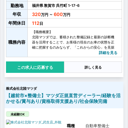
勤務地
福井県
敦賀市
呉竹町
1-17-6
年収
320
600
～
年間休日
112
【職務概要】
北陸マツダでは、蓄積された整備記録と最新の診断機
職務内容
器を活用することで、お客様の現在のお車の状態を正
確に把握するのみならず、「これからの安心」を見据
えたメンテナンスを行っていただきます。
詳細を見る
【具体的には】
・故障診断
応募する
詳しく見る
・車両の修理、整備
・車検
・法的点検・MSC（マツダ独自の点検）
・サービスフロント、営業との連携
株式会社北陸マツダ
【越前市×整備士】マツダ正規直営ディーラー/経験を活
かせる/賞与あり/資格取得支援あり/社会保険完備
未経験OK
職種
自動車整備士