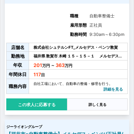
職種
自動車整備士
雇用形態
正社員
勤務時間
9:30am
～
6:30pm
店舗名
株式会社シュテルンFT_メルセデス・ベンツ敦賀
勤務地
福井県
敦賀市
木崎
１５－１５－１ メルセデス・
ベンツ敦賀
年収
201
363
～
年間休日
117
自社工場において、自動車の整備・修理を行う。
職務内容
詳細を見る
応募する
詳しく見る
ジーライオングループ