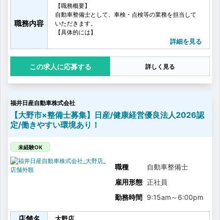
【職務概要】
自動車整備士として、車検・点検等の業務を担当して
職務内容
いただきます。
【具体的には】
・車検整備
詳細を見る
・点検、修理
・故障診断
応募する
詳しく見る
・消耗品交換（タイヤ、エンジンオイル）
・お客様へ整備内容に応じて、部品交換等のご提案や
アドバイス
福井日産自動車株式会社
【大野市×整備士募集】日産/健康経営優良法人2026認
定/働きやすい環境あり！
未経験OK
職種
自動車整備士
雇用形態
正社員
勤務時間
9:15am
～
6:00pm
店舗名
大野店