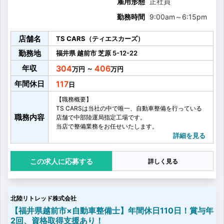
雇用形態
正社員
勤務時間
9:00am
～
6:15pm
店舗名
TS CARS（ティエスカーズ）
勤務地
福井県
越前市
芝原
5-12-22
年収
304
406
～
年間休日
117
【職務概要】
TS CARSは当社の中で唯一、自動車整備を行っている
職務内容
店舗で中部陸運局指定工場です。
当店で整備業務をお任せいたします。
【具体的には】
詳細を見る
・車検整備
・法定点検
応募する
詳しく見る
・修理
・オイル、バッテリー、オートマイル交換
・ラジエーター、エアコンのリフレッシュ
北陸リトレッド株式会社
【福井県越前市×自動車整備士】年間休日110日！賞与年
2回、資格取得支援あり！