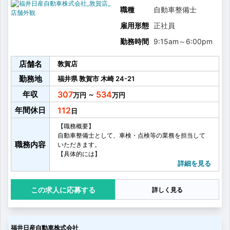
職種
自動車整備士
雇用形態
正社員
勤務時間
9:15am
～
6:00pm
店舗名
敦賀店
勤務地
福井県
敦賀市
木崎
24-21
年収
307
534
～
年間休日
112
【職務概要】
自動車整備士として、車検・点検等の業務を担当して
職務内容
いただきます。
【具体的には】
・車検整備
詳細を見る
・点検、修理
・故障診断
応募する
詳しく見る
・消耗品交換（タイヤ、エンジンオイル）
・お客様へ整備内容に応じて、部品交換等のご提案や
アドバイス
福井日産自動車株式会社