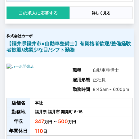
・部品交換
・エンジンやトランスミッションの分解点検 など
応募する
詳しく見る
※ピット数：5基
※月間入庫台数：約30台
株式会社カーボ
【福井県福井市×自動車整備士】有資格者歓迎/整備経験
者歓迎/残業少な目/シフト勤務
職種
自動車整備士
雇用形態
正社員
勤務時間
8:45am
～
6:00pm
店舗名
本社
勤務地
福井県
福井市
開発町
6-15
年収
347
500
～
年間休日
110