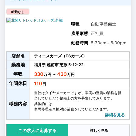
転勤なし
職種
自動車整備士
雇用形態
正社員
勤務時間
8:30am
～
6:00pm
店舗名
ティエスカーズ（TSカーズ）
勤務地
福井県
越前市
芝原
5-12-22
年収
330
430
～
年間休日
110
当社はタイヤメーカーですが、車両の整備の業務を担
当していただく整備士の方を募集しております。
職務内容
具体的には
車両修理＆車検対応業務をしていただきます。
整備士が安心して働けるように充実した工場設備や各
詳細を見る
種手当があります。
社内研修や資格取得制度も充実。スキルアップできる
応募する
詳しく見る
環境で、ぜひご活躍ください。