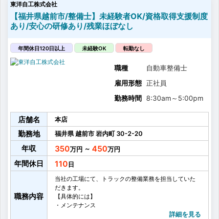
東洋自工株式会社
【福井県越前市/整備士】未経験者OK/資格取得支援制度
あり/安心の研修あり/残業ほぼなし
年間休日120日以上
未経験OK
転勤なし
職種
自動車整備士
雇用形態
正社員
勤務時間
8:30am
～
5:00pm
店舗名
本店
勤務地
福井県
越前市
岩内町
30-2-20
年収
350
450
～
年間休日
110
当社の工場にて、トラックの整備業務を担当していた
だきます。
職務内容
【具体的には】
・メンテナンス
・修理
詳細を見る