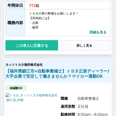
年間休日
113
トヨタの車の整備をお願いします！
【具体的には】
職務内容
・点検
・修理
・車検
詳細を見る
・オイル交換
・タイヤ交換
応募する
詳しく見る
・お客様へ整備内容のご説明
・お客様へのアフターフォロー
・その他整備業務に付随する雑務
など
ネッツトヨタ福井株式会社
お客さまに心から満足していただけるより良いサービ
スを提供するために、
【福井県鯖江市×自動車整備士】トヨタ正規ディーラー/
営業、フロアアテンダント、サービスエンジニアの3部
大手企業で安定して働きませんか？マイカー通勤OK
門が日頃から積極的にコミュニケーションをとり、
しっかり連携をとることを大事にしています。
多いときでは、1台に3名のチームで1日に7〜8台の車を
未経験OK
点検整備を行います！
職種
自動車整備士
雇用形態
正社員
勤務時間
9:00am
～
6:00pm