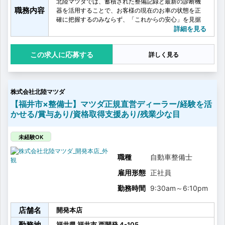
北陸マツダでは、蓄積された整備記録と最新の診断機
職務内容
器を活用することで、お客様の現在のお車の状態を正
確に把握するのみならず、「これからの安心」を見据
えたメンテナンスを行っていただきます。
詳細を見る
【具体的には】
・故障診断
応募する
詳しく見る
・車両の修理、整備
・車検
・法的点検・MSC（マツダ独自の点検）
・サービスフロント、営業との連携
株式会社北陸マツダ
【福井市×整備士】マツダ正規直営ディーラー/経験を活
かせる/賞与あり/資格取得支援あり/残業少な目
未経験OK
職種
自動車整備士
雇用形態
正社員
勤務時間
9:30am
～
6:10pm
店舗名
開発本店
勤務地
福井県
福井市
西開発
4-105