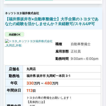
整備士資格をお持ちの方の応募をお待ちしています！
ネッツトヨタ福井株式会社
【福井県坂井市×自動車整備士】大手企業のトヨタであ
なたの経験を活かしませんか？未経験可/スキルUP可
未経験OK
職種
自動車整備士
雇用形態
正社員
勤務時間
9:00am
～
6:00pm
店舗名
丸岡店
勤務地
福井県
坂井市
丸岡町一本田
3-1
年収
330
480
～
年間休日
113
トヨタの車の整備をお願いします！
【具体的には】