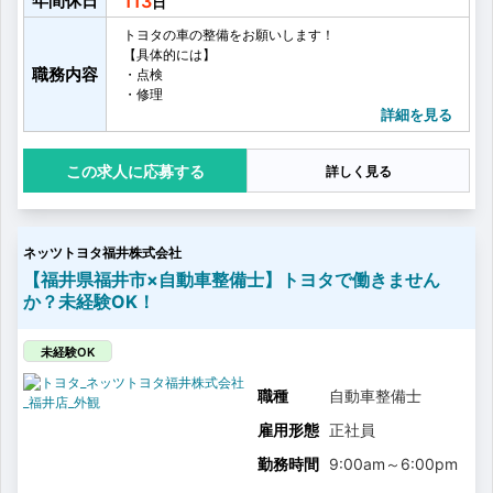
年間休日
113
トヨタの車の整備をお願いします！
【具体的には】
職務内容
・点検
・修理
・車検
詳細を見る
・オイル交換
・タイヤ交換
応募する
詳しく見る
・お客様へ整備内容のご説明
・お客様へのアフターフォロー
・その他整備業務に付随する雑務
など
ネッツトヨタ福井株式会社
お客さまに心から満足していただけるより良いサービ
スを提供するために、
【福井県福井市×自動車整備士】トヨタで働きません
営業、フロアアテンダント、サービスエンジニアの3部
か？未経験OK！
門が日頃から積極的にコミュニケーションをとり、
しっかり連携をとることを大事にしています。
多いときでは、1台に3名のチームで1日に7〜8台の車を
未経験OK
点検整備を行います！
職種
自動車整備士
雇用形態
正社員
勤務時間
9:00am
～
6:00pm