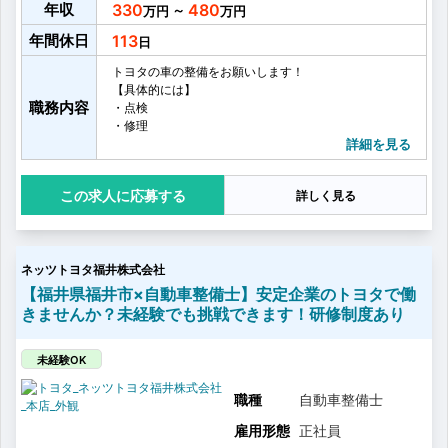
年収
330
480
～
年間休日
113
トヨタの車の整備をお願いします！
【具体的には】
職務内容
・点検
・修理
・車検
詳細を見る
・オイル交換
・タイヤ交換
応募する
詳しく見る
・お客様へ整備内容のご説明
・お客様へのアフターフォロー
・その他整備業務に付随する雑務
など
ネッツトヨタ福井株式会社
お客さまに心から満足していただけるより良いサービ
スを提供するために、
【福井県福井市×自動車整備士】安定企業のトヨタで働
営業、フロアアテンダント、サービスエンジニアの3部
きませんか？未経験でも挑戦できます！研修制度あり
門が日頃から積極的にコミュニケーションをとり、
しっかり連携をとることを大事にしています。
多いときでは、1台に3名のチームで1日に7〜8台の車を
未経験OK
点検整備を行います！
職種
自動車整備士
雇用形態
正社員