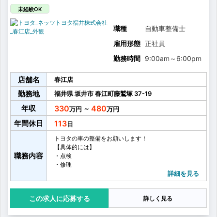
しっかり連携をとることを大事にしています。
多いときでは、1台に3名のチームで1日に7〜8台の車を
未経験OK
点検整備を行います！
職種
自動車整備士
雇用形態
正社員
勤務時間
9:00am
～
6:00pm
店舗名
春江店
勤務地
福井県
坂井市
春江町藤鷲塚
37-19
年収
330
480
～
年間休日
113
トヨタの車の整備をお願いします！
【具体的には】
職務内容
・点検
・修理
・車検
詳細を見る
・オイル交換
・タイヤ交換
応募する
詳しく見る
・お客様へ整備内容のご説明
・お客様へのアフターフォロー
・その他整備業務に付随する雑務