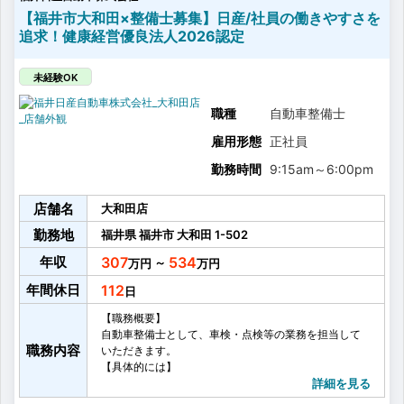
【福井市大和田×整備士募集】日産/社員の働きやすさを
追求！健康経営優良法人2026認定
未経験OK
職種
自動車整備士
雇用形態
正社員
勤務時間
9:15am
～
6:00pm
店舗名
大和田店
勤務地
福井県
福井市
大和田
1-502
年収
307
534
～
年間休日
112
【職務概要】
自動車整備士として、車検・点検等の業務を担当して
職務内容
いただきます。
【具体的には】
・車検整備
詳細を見る
・点検、修理