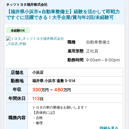
ネッツトヨタ福井株式会社
お客さまに心から満足していただけるより良いサービ
スを提供するために、
【福井県小浜市×自動車整備士】経験を活かして即戦力
営業、フロアアテンダント、サービスエンジニアの3部
ですぐに活躍できる！大手企業/賞与年2回/未経験可
門が日頃から積極的にコミュニケーションをとり、
しっかり連携をとることを大事にしています。
多いときでは、1台に3名のチームで1日に7〜8台の車を
未経験OK
点検整備を行います！
職種
自動車整備士
雇用形態
正社員
勤務時間
9:00am
～
6:00pm
店舗名
小浜店
勤務地
福井県
小浜市
遠敷
5-514
年収
330
480
～
年間休日
113
トヨタの車の整備をお願いします！
【具体的には】
職務内容
・点検
・修理
・車検
詳細を見る