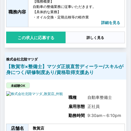
【職務概要】
自動車の整備業務に従事いただきます。
職務内容
【具体的な業務】
・オイル交換・定期点検等の軽作業
・お客様へ車検の点検結果と部品交換の説明
詳細を見る
・故障診断や重整備の補助
・販売車両の付属品取付け
応募する
詳しく見る
・お客様からの要望対応、アドバイス提供
株式会社北陸マツダ
【敦賀市×整備士】マツダ正規直営ディーラー/スキルが
身につく/研修制度あり/資格取得支援あり
未経験OK
職種
自動車整備士
雇用形態
正社員
勤務時間
9:30am
～
6:10pm
店舗名
敦賀店