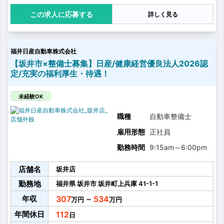
・故障診断
応募する
詳しく見る
・消耗品交換（タイヤ、エンジンオイル）
・お客様へ整備内容に応じて、部品交換等のご提案や
アドバイス
福井日産自動車株式会社
【坂井市×整備士募集】日産/健康経営優良法人2026認
定/充実の福利厚生・待遇！
未経験OK
職種
自動車整備士
雇用形態
正社員
勤務時間
9:15am
～
6:00pm
店舗名
坂井店
勤務地
福井県
坂井市
坂井町上兵庫
41-1-1
年収
307
534
～
年間休日
112