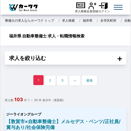
求人検索
会員登録
ログイン
整備士の求人ならカーワク トップ
求人検索
福井県
全市区町村
自動
福井県 自動車整備士 求人・転職情報検索
求人を絞り込む
1
2
3
››
最後
103
求人数
件
1 ～ 50
件 表示中（更新順）
ジーライオングループ
【敦賀市×自動車整備士】メルセデス・ベンツ/正社員/
賞与あり/社会保険完備