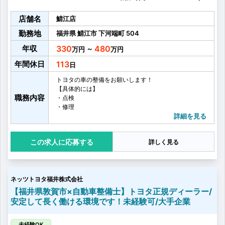
店舗名
鯖江店
勤務地
福井県
鯖江市
下河端町
504
年収
330
480
～
年間休日
113
トヨタの車の整備をお願いします！
【具体的には】
職務内容
・点検
・修理
・車検
詳細を見る
・オイル交換
・タイヤ交換
応募する
詳しく見る
・お客様へ整備内容のご説明
・お客様へのアフターフォロー
・その他整備業務に付随する雑務
など
ネッツトヨタ福井株式会社
お客さまに心から満足していただけるより良いサービ
スを提供するために、
【福井県敦賀市×自動車整備士】トヨタ正規ディーラー/
営業、フロアアテンダント、サービスエンジニアの3部
安定して長く働ける環境です！未経験可/大手企業
門が日頃から積極的にコミュニケーションをとり、
しっかり連携をとることを大事にしています。
多いときでは、1台に3名のチームで1日に7〜8台の車を
未経験OK