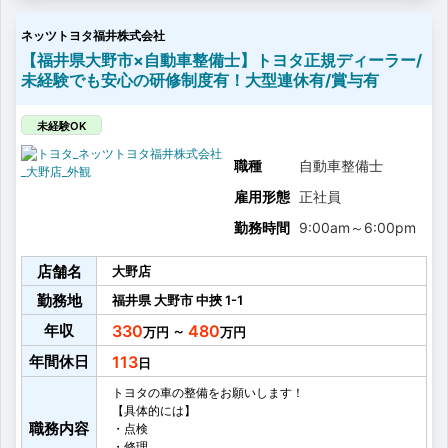
など
ネッツトヨタ福井株式会社
お客さまに心から満足していただけるより良いサービ
スを提供するために、
【福井県大野市×自動車整備士】トヨタ正規ディーラー/
営業、フロアアテンダント、サービスエンジニアの3部
未経験でも安心の研修制度有！大型連休有/賞与有
門が日頃から積極的にコミュニケーションをとり、
しっかり連携をとることを大事にしています。
多いときでは、1台に3名のチームで1日に7〜8台の車を
未経験OK
点検整備を行います！
職種
自動車整備士
雇用形態
正社員
勤務時間
9:00am
～
6:00pm
店舗名
大野店
勤務地
福井県
大野市
中挾
1-1
年収
330
480
～
年間休日
113
トヨタの車の整備をお願いします！
【具体的には】
職務内容
・点検
・修理