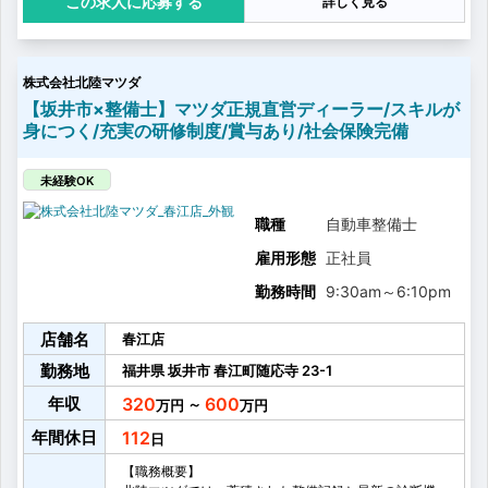
応募する
詳しく見る
・車両の修理、整備
・車検
・法的点検・MSC（マツダ独自の点検）
・サービスフロント、営業との連携
株式会社北陸マツダ
【坂井市×整備士】マツダ正規直営ディーラー/スキルが
身につく/充実の研修制度/賞与あり/社会保険完備
未経験OK
職種
自動車整備士
雇用形態
正社員
勤務時間
9:30am
～
6:10pm
店舗名
春江店
勤務地
福井県
坂井市
春江町随応寺
23-1
年収
320
600
～
年間休日
112
【職務概要】