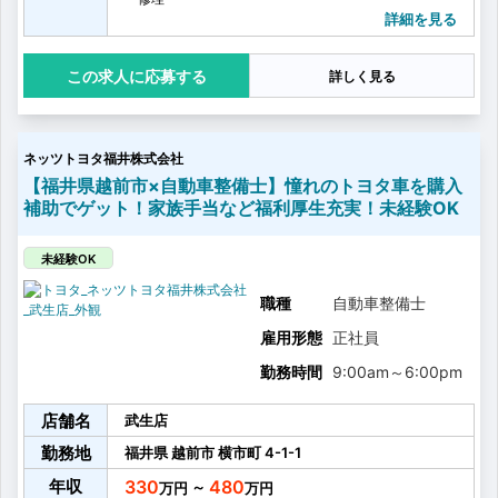
・車検
詳細を見る
・オイル交換
・タイヤ交換
応募する
詳しく見る
・お客様へ整備内容のご説明
・お客様へのアフターフォロー
・その他整備業務に付随する雑務
など
ネッツトヨタ福井株式会社
お客さまに心から満足していただけるより良いサービ
スを提供するために、
【福井県越前市×自動車整備士】憧れのトヨタ車を購入
営業、フロアアテンダント、サービスエンジニアの3部
補助でゲット！家族手当など福利厚生充実！未経験OK
門が日頃から積極的にコミュニケーションをとり、
しっかり連携をとることを大事にしています。
多いときでは、1台に3名のチームで1日に7〜8台の車を
未経験OK
点検整備を行います！
職種
自動車整備士
雇用形態
正社員
勤務時間
9:00am
～
6:00pm
店舗名
武生店
勤務地
福井県
越前市
横市町
4-1-1
年収
330
480
～