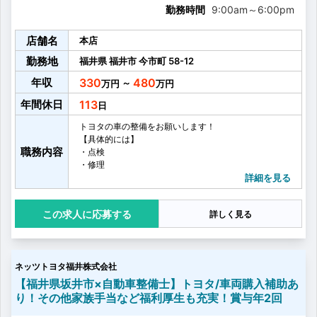
勤務時間
9:00am
～
6:00pm
店舗名
本店
勤務地
福井県
福井市
今市町
58-12
年収
330
480
～
年間休日
113
トヨタの車の整備をお願いします！
【具体的には】
職務内容
・点検
・修理
・車検
詳細を見る
・オイル交換
・タイヤ交換
応募する
詳しく見る
・お客様へ整備内容のご説明
・お客様へのアフターフォロー
・その他整備業務に付随する雑務
など
ネッツトヨタ福井株式会社
お客さまに心から満足していただけるより良いサービ
スを提供するために、
【福井県坂井市×自動車整備士】トヨタ/車両購入補助あ
営業、フロアアテンダント、サービスエンジニアの3部
り！その他家族手当など福利厚生も充実！賞与年2回
門が日頃から積極的にコミュニケーションをとり、