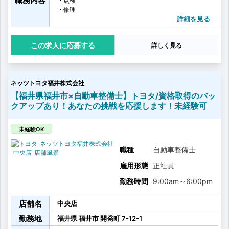
職務内容
・点検
・修理
・車検
詳細を見る
・オイル交換
・タイヤ交換
応募する
詳しく見る
・お客様へ整備内容のご説明
・お客様へのアフターフォロー
・その他整備業務に付随する雑務
など
ネッツトヨタ福井株式会社
お客さまに心から満足していただけるより良いサービ
スを提供するために、
【福井県福井市×自動車整備士】トヨタ/資格取得のバッ
営業、フロアアテンダント、サービスエンジニアの3部
クアップあり！あなたの挑戦を応援します！未経験可
門が日頃から積極的にコミュニケーションをとり、
しっかり連携をとることを大事にしています。
多いときでは、1台に3名のチームで1日に7〜8台の車を
未経験OK
点検整備を行います！
職種
自動車整備士
雇用形態
正社員
勤務時間
9:00am
～
6:00pm
店舗名
中央店
勤務地
福井県
福井市
開発町
7-12-1