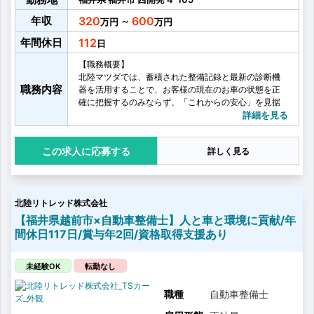
年収
320
600
～
年間休日
112
【職務概要】
北陸マツダでは、蓄積された整備記録と最新の診断機
職務内容
器を活用することで、お客様の現在のお車の状態を正
確に把握するのみならず、「これからの安心」を見据
えたメンテナンスを行っていただきます。
詳細を見る
【具体的には】
・故障診断
応募する
詳しく見る
・車両の修理、整備
・車検
・法的点検・MSC（マツダ独自の点検）
・サービスフロント、営業との連携
北陸リトレッド株式会社
【福井県越前市×自動車整備士】人と車と環境に貢献/年
間休日117日/賞与年2回/資格取得支援あり
未経験OK
転勤なし
職種
自動車整備士