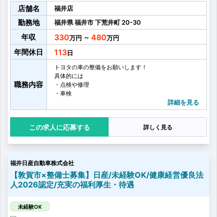
店舗名
福井店
勤務地
福井県
福井市
下荒井町
20-30
年収
330
480
～
年間休日
113
トヨタの車の整備をお願いします！
具体的には
職務内容
・点検や修理
・車検
・オイル交換
詳細を見る
・タイヤ交換
・お客様へ整備内容のご説明 など
応募する
詳しく見る
お客さまに心から満足していただけるより良いサービ
スを提供するために、
営業、フロアアテンダント、サービスエンジニアの3部
門が日頃から積極的にコミュニケーションをとり、
福井日産自動車株式会社
しっかり連携をとることを大事にしています。
多いときでは、1台に3名のチームで1日に7〜8台の車を
【敦賀市×整備士募集】日産/未経験OK/健康経営優良法
点検整備を行います！
人2026認定/充実の福利厚生・待遇
未経験OK