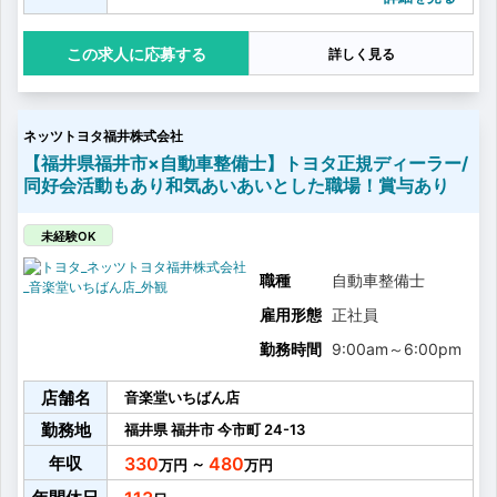
・オイル交換
・タイヤ交換
応募する
詳しく見る
・お客様へ整備内容のご説明
・お客様へのアフターフォロー
・その他整備業務に付随する雑務
など
ネッツトヨタ福井株式会社
お客さまに心から満足していただけるより良いサービ
スを提供するために、
【福井県福井市×自動車整備士】トヨタ正規ディーラー/
営業、フロアアテンダント、サービスエンジニアの3部
同好会活動もあり和気あいあいとした職場！賞与あり
門が日頃から積極的にコミュニケーションをとり、
しっかり連携をとることを大事にしています。
多いときでは、1台に3名のチームで1日に7〜8台の車を
未経験OK
点検整備を行います！
職種
自動車整備士
雇用形態
正社員
勤務時間
9:00am
～
6:00pm
店舗名
音楽堂いちばん店
勤務地
福井県
福井市
今市町
24-13
年収
330
480
～