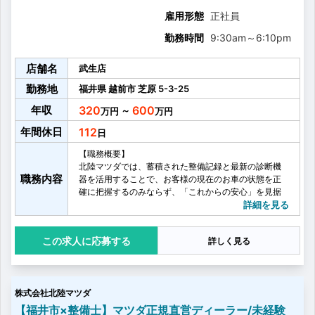
雇用形態
正社員
勤務時間
9:30am
～
6:10pm
店舗名
武生店
勤務地
福井県
越前市
芝原
5-3-25
年収
320
600
～
年間休日
112
【職務概要】
北陸マツダでは、蓄積された整備記録と最新の診断機
職務内容
器を活用することで、お客様の現在のお車の状態を正
確に把握するのみならず、「これからの安心」を見据
えたメンテナンスを行っていただきます。
詳細を見る
【具体的には】
・故障診断
応募する
詳しく見る
・車両の修理、整備
・車検
・法的点検・MSC（マツダ独自の点検）
・サービスフロント、営業との連携
株式会社北陸マツダ
【福井市×整備士】マツダ正規直営ディーラー/未経験