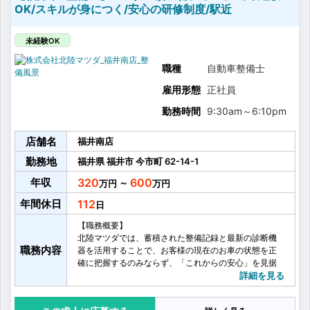
OK/スキルが身につく/安心の研修制度/駅近
未経験OK
職種
自動車整備士
雇用形態
正社員
勤務時間
9:30am
～
6:10pm
店舗名
福井南店
勤務地
福井県
福井市
今市町
62-14-1
年収
320
600
～
年間休日
112
【職務概要】
北陸マツダでは、蓄積された整備記録と最新の診断機
職務内容
器を活用することで、お客様の現在のお車の状態を正
確に把握するのみならず、「これからの安心」を見据
えたメンテナンスを行っていただきます。
詳細を見る
【具体的には】
・故障診断