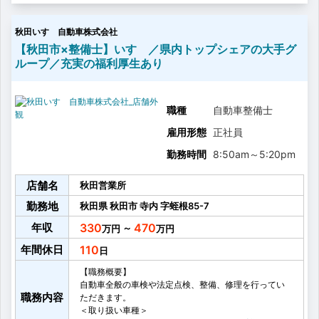
秋田いすゞ自動車株式会社
【秋田市×整備士】いすゞ／県内トップシェアの大手グ
ループ／充実の福利厚生あり
職種
自動車整備士
雇用形態
正社員
勤務時間
8:50am
～
5:20pm
店舗名
秋田営業所
勤務地
秋田県
秋田市
寺内
字蛭根85-7
年収
330
470
～
年間休日
110
【職務概要】
自動車全般の車検や法定点検、整備、修理を行ってい
職務内容
ただきます。
＜取り扱い車種＞