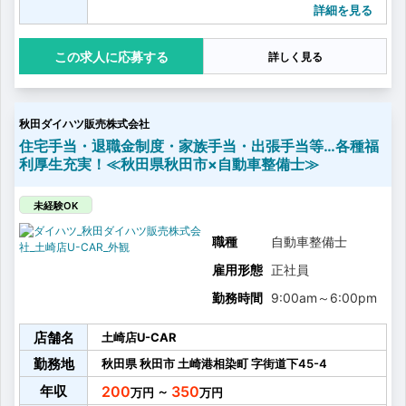
・車検整備
詳細を見る
・洗車業務などのその他整備業務に付随する雑務
応募する
詳しく見る
秋田ダイハツ販売株式会社
住宅手当・退職金制度・家族手当・出張手当等…各種福
利厚生充実！≪秋田県秋田市×自動車整備士≫
未経験OK
職種
自動車整備士
雇用形態
正社員
勤務時間
9:00am
～
6:00pm
店舗名
土崎店U-CAR
勤務地
秋田県
秋田市
土崎港相染町
字街道下45-4
年収
200
350
～