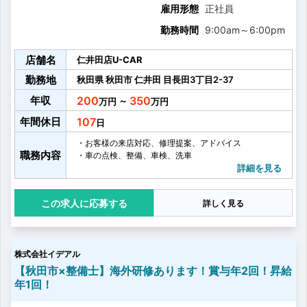
雇用形態
正社員
勤務時間
9:00am
～
6:00pm
店舗名
仁井田店U-CAR
勤務地
秋田県
秋田市
仁井田
目長田3丁目2-37
年収
200
350
～
年間休日
107
・お客様の来店対応、修理提案、アドバイス
職務内容
・車の点検、整備、車検、洗車
詳細を見る
応募する
詳しく見る
株式会社イデアル
【秋田市×整備士】海外研修あります！賞与年2回！昇給
年1回！