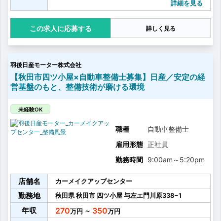
・大型から小型まで各種トラック
詳細を見る
・バス など
応募する
詳しく見る
羽後日産モーター株式会社
【秋田市四ツ小屋×自動車整備士募集】日産／安定の経
営基盤のもと、整備技術が磨ける環境
未経験OK
職種
自動車整備士
雇用形態
正社員
勤務時間
9:00am
～
5:20pm
店舗名
カーメイクアップセンター
勤務地
秋田県
秋田市
四ツ小屋
与左エ門川原338−1
年収
270
350
～