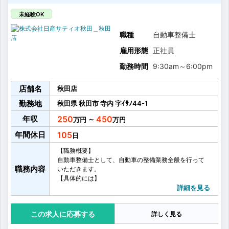
未経験OK
職種
自動車整備士
雇用形態
正社員
勤務時間
9:30am
～
6:00pm
店舗名
秋田店
勤務地
秋田県
秋田市
寺内
字ｲｻﾉ44-1
年収
250
450
～
年間休日
105
【職務概要】
自動車整備士として、自動車の整備業務全般を行って
職務内容
いただきます。
【具体的には】
・車検
詳細を見る
・点検
・一般修理
応募する
詳しく見る
・メンテナンス商品の提案、販売
・その他付随する業務