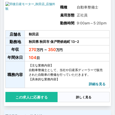
〈未経験入社の場合〉
はじめは、タイヤ交換や洗車といった作業とともに、
職種
自動車整備士
先輩整備士の1年点検の見学を行い、知識を身に付けて
雇用形態
正社員
いただきます。
その後、各資格の取得を目指し、自動車整備士2級の取
勤務時間
9:00am
～
5:20pm
得を目標に、自動車整備技術を身に着けていきます。
店舗名
秋田店
勤務地
秋田県
秋田市
保戸野鉄砲町
13−2
年収
270
350
～
年間休日
104
【主な業務内容】
自動車整備士として、当社や日産系ディーラーで販売
職務内容
された自動車の整備を行っていただきます。
【具体的な業務内容】
・自動車の点検、整備業務
詳細を見る
・部品交換
・オプション取付
応募する
詳しく見る
・それらにかかわる諸業務
【資格取得について】
〈資格取得目安〉
3級：1年