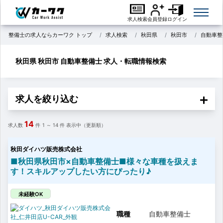
求人検索
会員登録
ログイン
整備士の求人ならカーワク トップ
求人検索
秋田県
秋田市
自動車整
秋田県 秋田市 自動車整備士 求人・転職情報検索
求人を絞り込む
14
求人数
件
1 ～ 14
件 表示中（更新順）
秋田ダイハツ販売株式会社
■秋田県秋田市×自動車整備士■様々な車種を扱えま
す！スキルアップしたい方にぴったり♪
未経験OK
職種
自動車整備士