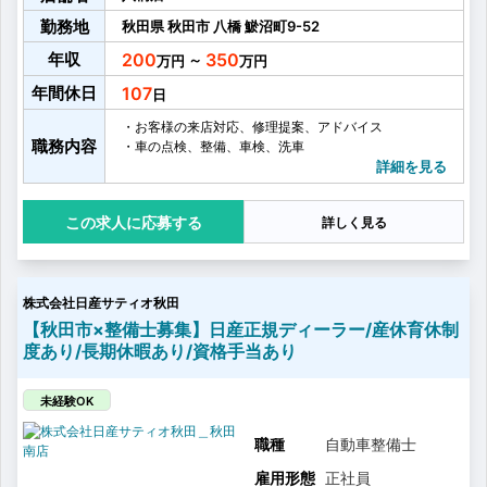
勤務地
秋田県
秋田市
八橋
鯲沼町9-52
年収
200
350
～
年間休日
107
・お客様の来店対応、修理提案、アドバイス
職務内容
・車の点検、整備、車検、洗車
詳細を見る
応募する
詳しく見る
株式会社日産サティオ秋田
【秋田市×整備士募集】日産正規ディーラー/産休育休制
度あり/長期休暇あり/資格手当あり
未経験OK
職種
自動車整備士
雇用形態
正社員