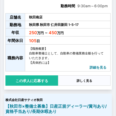
勤務時間
9:30am
～
6:00pm
店舗名
秋田南店
勤務地
秋田県
秋田市
仁井田新田
1-5-17
年収
250
450
～
年間休日
105
【職務概要】
自動車整備士として、自動車の整備業務全般を行って
職務内容
いただきます。
【具体的には】
・車検
詳細を見る
・点検
・一般修理
応募する
詳しく見る
・メンテナンス商品の提案、販売
・その他付随する業務
株式会社日産サティオ秋田
【秋田市×整備士募集】日産正規ディーラー/賞与あり/
資格手当あり/長期休暇あり