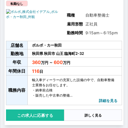
転勤なし
職種
自動車整備士
雇用形態
正社員
勤務時間
9:15am
～
6:15pm
店舗名
ボルボ・カー秋田
勤務地
秋田県
秋田市
山王
臨海町2-32
年収
360
600
～
年間休日
116
輸入車ディーラーの充実した設備の中で、自動車整備
士業務をお任せします。
職務内容
・納車前点検
・販売した中古車の整備
・車検整備
詳細を見る
・洗車業務などのその他整備業務に付随する雑務
応募する
詳しく見る