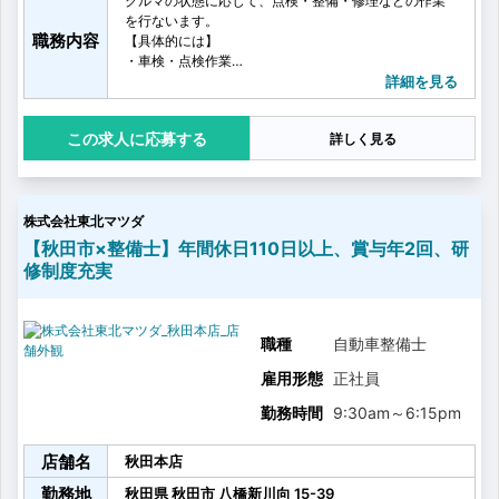
クルマの状態に応じて、点検・整備・修理などの作業
を行ないます。
職務内容
【具体的には】
・車検・点検作業
・ 故障や事故による整備修理
詳細を見る
・一般整備、部品、用品取り付け
・工場の整理整頓清掃
応募する
詳しく見る
株式会社東北マツダ
【秋田市×整備士】年間休日110日以上、賞与年2回、研
修制度充実
職種
自動車整備士
雇用形態
正社員
勤務時間
9:30am
～
6:15pm
店舗名
秋田本店
勤務地
秋田県
秋田市
八橋新川向
15-39