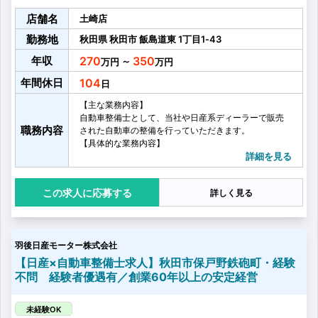
店舗名
土崎店
勤務地
秋田県
秋田市
飯島道東
1丁目1‐43
年収
270
350
～
年間休日
104
【主な業務内容】
自動車整備士として、当社や日産系ディーラーで販売
職務内容
された自動車の整備を行っていただきます。
【具体的な業務内容】
・自動車の点検、整備業務
詳細を見る
・部品交換
・オプション取付
応募する
詳しく見る
・それらにかかわる諸業務
【資格取得について】
〈資格取得目安〉
3級：1年
羽後日産モーター株式会社
2級以上：4～5年
2級以上の資格を取得いただくと、1人での車検業務も
【日産×自動車整備士求人】秋田市保戸野鉄砲町・経験
可能になります。
不問 経験者優遇有／創業60年以上の安定経営
そのため、2級をお持ちでない方は、2級の取得を最初
に目指していただきます。
※資格取得に関する制度は、福利厚生をご覧ください。
未経験OK