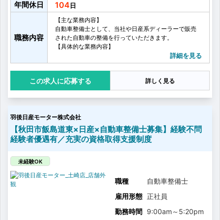
年間休日
104
【主な業務内容】
自動車整備士として、当社や日産系ディーラーで販売
職務内容
された自動車の整備を行っていただきます。
【具体的な業務内容】
・自動車の点検、整備業務
詳細を見る
・部品交換
・オプション取付
応募する
詳しく見る
・それらにかかわる諸業務
【資格取得について】
〈資格取得目安〉
3級：1年
羽後日産モーター株式会社
2級以上：4～5年
2級以上の資格を取得いただくと、1人での車検業務も
【秋田市飯島道東×日産×自動車整備士募集】経験不問
可能になります。
経験者優遇有／充実の資格取得支援制度
そのため、2級をお持ちでない方は、2級の取得を最初
に目指していただきます。
※資格取得に関する制度は、福利厚生をご覧ください。
未経験OK
〈未経験入社の場合〉
はじめは、タイヤ交換や洗車といった作業とともに、
職種
自動車整備士
先輩整備士の1年点検の見学を行い、知識を身に付けて
雇用形態
正社員
いただきます。
その後、各資格の取得を目指し、自動車整備士2級の取
勤務時間
9:00am
～
5:20pm
得を目標に、自動車整備技術を身に着けていきます。