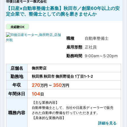
羽後日産モーター株式会社
2級以上：4～5年
2級以上の資格を取得いただくと、1人での車検業務も
【日産×自動車整備士募集】秋田市／創業60年以上の安
可能になります。
定企業で、整備士としての腕を磨きませんか
そのため、2級をお持ちでない方は、2級の取得を最初
に目指していただきます。
※資格取得に関する制度は、福利厚生をご覧ください。
未経験OK
〈未経験入社の場合〉
はじめは、タイヤ交換や洗車といった作業とともに、
職種
自動車整備士
先輩整備士の1年点検の見学を行い、知識を身に付けて
雇用形態
正社員
いただきます。
その後、各資格の取得を目指し、自動車整備士2級の取
勤務時間
9:00am
～
5:20pm
得を目標に、自動車整備技術を身に着けていきます。
店舗名
御所野店
勤務地
秋田県
秋田市
御所野堤台
1丁目1‐1‐2
年収
270
350
～
年間休日
104
【主な業務内容】
自動車整備士として、当社や日産系ディーラーで販売
職務内容
された自動車の整備を行っていただきます。
【具体的な業務内容】
・自動車の点検、整備業務
詳細を見る