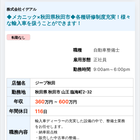
株式会社イデアル
◆メカニック×秋田県秋田市◆各種研修制度充実！様々
な輸入車を扱うことができます！
転勤なし
職種
自動車整備士
雇用形態
正社員
勤務時間
9:00am
～
6:00pm
店舗名
ジープ秋田
勤務地
秋田県
秋田市
山王
臨海町2-32
年収
360
600
～
年間休日
116
輸入車ディーラーの充実した設備の中で、整備士業務
をお任せします。
職務内容
・納車前点検
・販売した中古車の整備