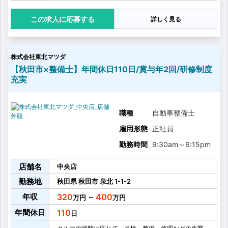
・部品交換
・オプション取付
応募する
詳しく見る
・それらにかかわる諸業務
【資格取得について】
〈資格取得目安〉
3級：1年
株式会社東北マツダ
2級以上：4～5年
2級以上の資格を取得いただくと、1人での車検業務も
【秋田市×整備士】年間休日110日/賞与年2回/研修制度
可能になります。
充実
そのため、2級をお持ちでない方は、2級の取得を最初
に目指していただきます。
※資格取得に関する制度は、福利厚生をご覧ください。
〈未経験入社の場合〉
職種
自動車整備士
はじめは、タイヤ交換や洗車といった作業とともに、
雇用形態
正社員
先輩整備士の1年点検の見学を行い、知識を身に付けて
いただきます。
勤務時間
9:30am
～
6:15pm
その後、各資格の取得を目指し、自動車整備士2級の取
得を目標に、自動車整備技術を身に着けていきます。
店舗名
中央店
勤務地
秋田県
秋田市
泉北
1-1-2
年収
320
400
～
年間休日
110