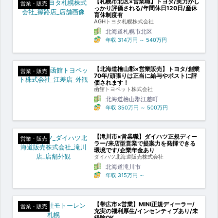
【札幌市北区×営業職】トヨタ/実力がし
営業・販売
っかり評価される/年間休日120日/産休
育休制度有
AGHトヨタ札幌株式会社
北海道札幌市北区
年収
314万円
～
540万円
【北海道檜山郡×営業販売】トヨタ/創業
営業・販売
70年/頑張りは正当に給与やポストに評
価されます！
函館トヨペット株式会社
北海道檜山郡江差町
年収
350万円
～
500万円
【滝川市×営業職】ダイハツ正規ディー
営業・販売
ラー/来店型営業で提案力を発揮できる
環境です/企業年金あり
ダイハツ北海道販売株式会社
北海道滝川市
年収
315万円
～
【帯広市×営業】MINI正規ディーラー/
営業・販売
充実の福利厚生/インセンティブあり/未
経験OK