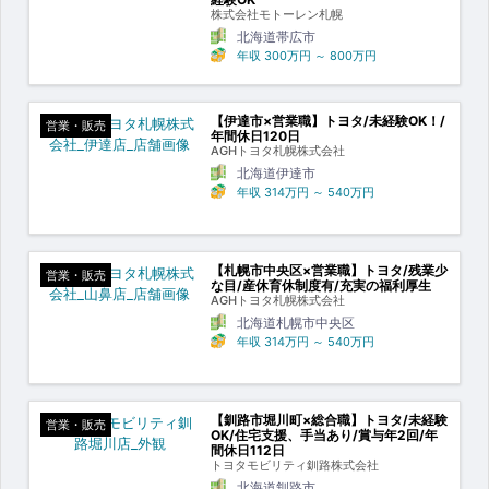
株式会社モトーレン札幌
北海道帯広市
年収
300万円
～
800万円
【伊達市×営業職】トヨタ/未経験OK！/
営業・販売
年間休日120日
AGHトヨタ札幌株式会社
北海道伊達市
年収
314万円
～
540万円
【札幌市中央区×営業職】トヨタ/残業少
営業・販売
な目/産休育休制度有/充実の福利厚生
AGHトヨタ札幌株式会社
北海道札幌市中央区
年収
314万円
～
540万円
【釧路市堀川町×総合職】トヨタ/未経験
営業・販売
OK/住宅支援、手当あり/賞与年2回/年
間休日112日
トヨタモビリティ釧路株式会社
北海道釧路市