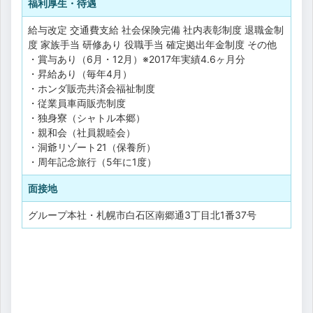
福利厚生・待遇
給与改定
交通費支給
社会保険完備
社内表彰制度
退職金制
度
家族手当
研修あり
役職手当
確定拠出年金制度
その他
・賞与あり（6月・12月）※2017年実績4.6ヶ月分
・昇給あり（毎年4月）
・ホンダ販売共済会福祉制度
・従業員車両販売制度
・独身寮（シャトル本郷）
・親和会（社員親睦会）
・洞爺リゾート21（保養所）
・周年記念旅行（5年に1度）
面接地
グループ本社・札幌市白石区南郷通3丁目北1番37号