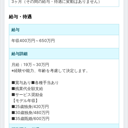
3ヶ月（その間の給与・待遇に変動はありません）
給与・待遇
給与
年収
400万円
～
650万円
給与詳細
月給：19万～30万円
※経験や能力、年齢を考慮して決定します。
■賞与あり■各種手当あり
■残業代全額支給
■サービス奨励金
【モデル年収】
■25歳独身/420万円
■30歳独身/480万円
■35歳既婚/600万円