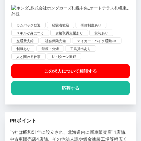
カムバック歓迎
経験者歓迎
研修制度あり
スキルが身につく
資格取得支援あり
賞与あり
交通費支給
社会保険完備
マイカー・バイク通勤OK
制服あり
禁煙・分煙
工具貸出あり
人と関わる仕事
U・Iターン歓迎
この求人について相談
する
応募する
PRポイント
当社は昭和51年に設立され、北海道内に新車販売店11店舗、
中古車販売店4店舗、その他法人課や鈑金塗装工場等幅広く