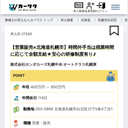
求人検索
会員登録
ログイン
整備士の求人ならカーワク トップ
求人検索
北海道
札幌市白石区
営
求人ID 27393
【営業販売×北海道札幌市】時間外手当は残業時間
に応じて全額支給★安心の研修制度有り♪
株式会社ホンダカーズ札幌中央 オートテラス札幌東
POINT
年収
400万円
～
650万円
年間休日
114日
勤務地
003-0869 北海道札幌市白石区川下5条4丁目1
職種
営業・販売