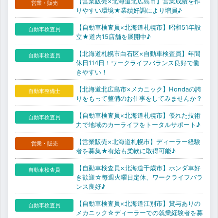
【営業販売×北海道北広島市】営業成績を作
営業・販売
りやすい環境★業績好調により増員♪
【自動車検査員×北海道札幌市】昭和51年設
自動車検査員
立★道内15店舗を展開中♪
【北海道札幌市白石区×自動車検査員】年間
自動車検査員
休日114日！ワークライフバランス良好で働
きやすい！
【北海道北広島市×メカニック】Hondaの誇
自動車整備士
りをもって整備のお仕事をしてみませんか？
【自動車検査員×北海道札幌市】優れた技術
自動車検査員
力で地域のカーライフをトータルサポート♪
【営業販売×北海道札幌市】ディーラー経験
営業・販売
者を募集★有給も柔軟に取得可能♪
【自動車検査員×北海道千歳市】ホンダ車好
自動車検査員
き歓迎☆毎週火曜日定休、ワークライフバラ
ンス良好♪
【自動車検査員×北海道江別市】賞与ありの
自動車検査員
メカニック☆ディーラーでの就業経験者を募