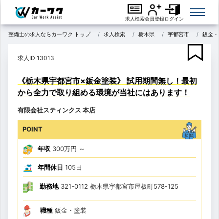
求人検索
会員登録
ログイン
整備士の求人ならカーワク トップ
求人検索
栃木県
宇都宮市
鈑金・
求人ID 13013
《栃木県宇都宮市×鈑金塗装》 試用期間無し！最初
から全力で取り組める環境が当社にはあります！
有限会社スティンクス 本店
POINT
年収
300万円
～
年間休日
105日
勤務地
321-0112 栃木県宇都宮市屋板町578-125
職種
鈑金・塗装