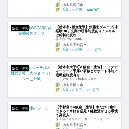
栃木県鹿沼市
年収
280万円
～
600万円
【栃木市×鈑金塗装】伊藤忠グループ/未
鈑金・塗装
経験OK / 充実の研修制度あり / スキル
は給料に反映
株式会社WECARS
栃木県宇都宮市
年収
360万円
～
1000万円
【栃木市大平町× 鈑金・塗装】トヨタデ
鈑金・塗装
ィーラー／手厚い研修とサポート体制／
退職金制度有り
トヨタカローラ栃木株式会社
栃木県栃木市
年収
270万円
～
760万円
【宇都宮市×鈑金・塗装】車だけに集中
鈑金・塗装
できる！車好き必見！経験活かせる環境
で高収入！
株式会社メタルワーカー・エスイーエー
栃木県宇都宮市