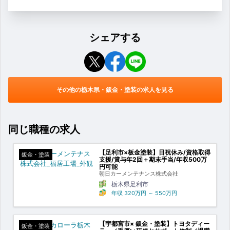
シェアする
その他の栃木県・鈑金・塗装の求人を見る
同じ職種の求人
【足利市×板金塗装】日祝休み/資格取得
鈑金・塗装
支援/賞与年2回＋期末手当/年収500万
円可能
朝日カーメンテナンス株式会社
栃木県足利市
年収
320万円
～
550万円
【宇都宮市× 鈑金・塗装】トヨタディー
鈑金・塗装