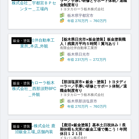
ラー／手厚い研修とサポート体制／退職
金制度有り
トヨタカローラ栃木株式会社
栃木県宇都宮市
年収
270万円
～
760万円
【栃木県日光市×板金塗装】板金塗装職
鈑金・塗装
人！残業月平均５時間！賞与あり！
有限会社伴自動車工業所
栃木県日光市
年収
231万円
～
272万円
【那須塩原市× 鈑金・塗装】トヨタディ
鈑金・塗装
ーラー／手厚い研修とサポート体制／退
職金制度有り
トヨタカローラ栃木株式会社
栃木県那須塩原市
年収
270万円
～
760万円
【鹿沼×鈑金塗装】基本土日祝休み！長
鈑金・塗装
期休暇も充実の鈑金工場で働こう！年間
休日１２１日
イタバシ株式会社