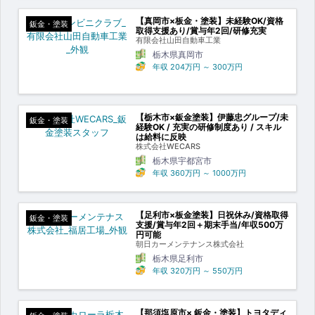
【真岡市×板金・塗装】未経験OK/資格
鈑金・塗装
取得支援あり/賞与年2回/研修充実
有限会社山田自動車工業
栃木県真岡市
年収
204万円
～
300万円
【栃木市×鈑金塗装】伊藤忠グループ/未
鈑金・塗装
経験OK / 充実の研修制度あり / スキル
は給料に反映
株式会社WECARS
栃木県宇都宮市
年収
360万円
～
1000万円
【足利市×板金塗装】日祝休み/資格取得
鈑金・塗装
支援/賞与年2回＋期末手当/年収500万
円可能
朝日カーメンテナンス株式会社
栃木県足利市
年収
320万円
～
550万円
【那須塩原市× 鈑金・塗装】トヨタディ