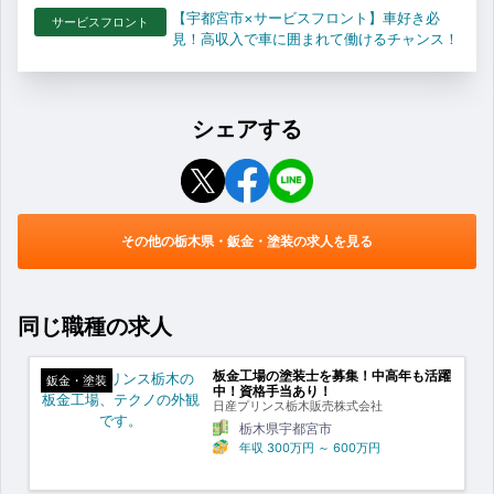
【宇都宮市×サービスフロント】車好き必
サービスフロント
見！高収入で車に囲まれて働けるチャンス！
シェアする
その他の栃木県・鈑金・塗装の求人を見る
同じ職種の求人
板金工場の塗装士を募集！中高年も活躍
鈑金・塗装
中！資格手当あり！
日産プリンス栃木販売株式会社
栃木県宇都宮市
年収
300万円
～
600万円