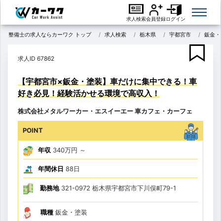
求人検索
会員登録
ログイン
整備士の求人ならカーワク トップ
求人検索
栃木県
宇都宮市
鈑金・
求人ID 67862
【宇都宮市×鈑金・塗装】車だけに集中できる！車
好き必見！経験活かせる環境で高収入！
株式会社メタルワーカー・エスイーエー 車カフェ・カーフェ
POINT
年収
340万円
～
年間休日
88日
勤務地
321-0972 栃木県宇都宮市下川俣町79-1
職種
鈑金・塗装