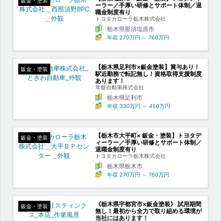
鈑金・塗装
ーラー／手厚い研修とサポート体制／退
職金制度有り
トヨタカローラ栃木株式会社
栃木県那須塩原市
年収
270万円
～
760万円
【栃木県足利市×鈑金塗装】賞与あり！
鈑金・塗装
駅近勤務で転記無し！資格取得支援制度
あります！
常盤自動車株式会社
栃木県足利市
年収
330万円
～
450万円
【栃木市大平町× 鈑金・塗装】トヨタデ
鈑金・塗装
ィーラー／手厚い研修とサポート体制／
退職金制度有り
トヨタカローラ栃木株式会社
栃木県栃木市
年収
270万円
～
760万円
《栃木県宇都宮市×鈑金塗装》 試用期間
鈑金・塗装
無し！最初から全力で取り組める環境が
当社にはあります！