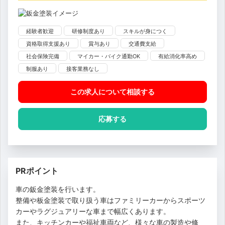
経験者歓迎
研修制度あり
スキルが身につく
資格取得支援あり
賞与あり
交通費支給
社会保険完備
マイカー・バイク通勤OK
有給消化率高め
制服あり
接客業務なし
この求人について相談
する
応募する
PRポイント
車の鈑金塗装を行います。
整備や板金塗装で取り扱う車はファミリーカーからスポーツ
カーやラグジュアリーな車まで幅広くあります。
また、キッチンカーや福祉車両など、様々な車の製造や修