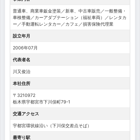
普通車、商業車鈑金塗装／新車、中古車販売／一般整備・
車検整備／カーアダプテーション（福祉車両）／レンタカ
ー／手動運転レンタカー／カフェ／損害保険代理業
設立年月
2006年07月
代表者名
川又俊治
本社住所
〒3210972
栃木県宇都宮市下川俣町79-1
交通アクセス
宇都宮環状線沿い（下川俣交差点そば）
最寄り駅