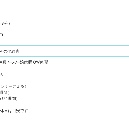
歩8分）
pm
、その他適宜
休暇
年末年始休暇
GW休暇
休み
レンダーによる）
1週間）
（約1週間）
間休日は目安です。