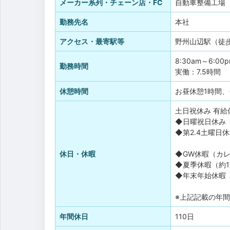
メーカー系列・チェーン店・FC
自動車整備工場
勤務先名
本社
アクセス・最寄駅等
野州山辺駅（徒
8:30am～6:00
勤務時間
実働：7.5時間
休憩時間
お昼休憩1時間
土日祝休み
有給
◆日曜祝日休み
◆第2.4土曜日
休日・休暇
◆GW休暇（カ
◆夏季休暇（約
◆年末年始休暇
※上記記載の年
年間休日
110日