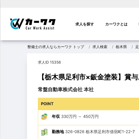
メ
イ
求人を探す
カーワクとは
ン
ナ
ビ
整備士の求人ならカーワク トップ
求人検索
栃木県
足
ゲ
ー
求人ID 15356
シ
ョ
【栃木県足利市×鈑金塗装】賞
ン
常盤自動車株式会社 本社
POINT
年収
330万円
～
450万円
勤務地
326-0826 栃木県足利市借宿町1-22-7