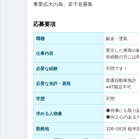
事業拡大の為、若干名募集
応募要項
職種
鈑金・塗装
受注した車両の
仕事内容
未経験の方には
必要な経験
不問です！
普通自動車免許
必要な免許・資格
※AT限定不可
学歴
不問
◆何事にも取り
求める人物像
◆向上心のある
勤務地
326-0826 栃