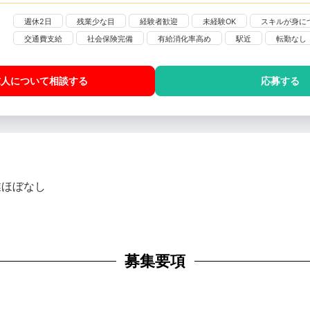
週休2日
残業少な目
経験者歓迎
未経験OK
スキルが身に
交通費支給
社会保険完備
有給消化率高め
駅近
転勤なし
求人について相談
する
応募する
業ほぼなし
募集要項