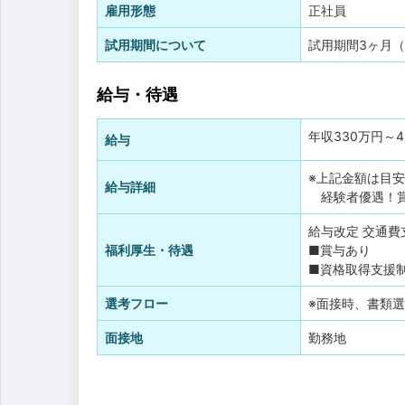
雇用形態
正社員
試用期間について
試用期間3ヶ月
給与・待遇
年収
330万円
～
給与
※上記金額は目
給与詳細
経験者優遇！賞
給与改定
交通費
福利厚生・待遇
■賞与あり
■資格取得支援
選考フロー
※面接時、書類
面接地
勤務地