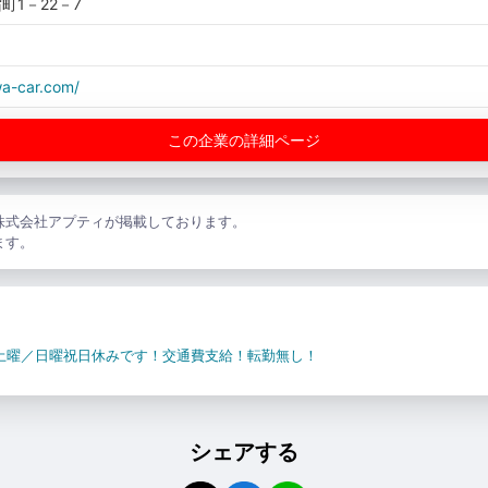
町1－22－7
wa-car.com/
この企業の詳細ページ
株式会社アプティが掲載しております。
ます。
4土曜／日曜祝日休みです！交通費支給！転勤無し！
シェアする