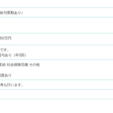
（給与変動あり）
450万円
安です。
与あり（年2回）
支給
社会保険完備
その他
制度あり
選考も行います。