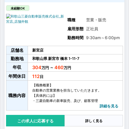
未経験OK
職種
営業・販売
雇用形態
正社員
勤務時間
9:30am
～
6:00pm
店舗名
新宮店
勤務地
和歌山県
新宮市
橋本
1-11-7
年収
304
460
～
年間休日
112
【職務概要】
自動車の営業業務を担当していただきます。
職務内容
【具体的には】
・三菱自動車の新車販売、及び、顧客管理
・顧客のアフターフォロー
詳細を見る
・車検、点検、修理及び自動車関連商品の販売など
応募する
詳しく見る