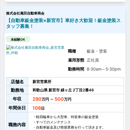
株式会社庵田自動車商会
【自動車鈑金塗装×新宮市】車好き大歓迎！鈑金塗装ス
タッフ募集！
未経験OK
職種
鈑金・塗装
雇用形態
正社員
勤務時間
8:30am
～
5:30pm
店舗名
新宮営業所
勤務地
和歌山県
新宮市
緑ヶ丘
2丁目2番46
年収
290
500
～
年間休日
108
・軽四輪車から大型車、特装車の鈑金塗装
・すべてのメンテナンス
職務内容
・自動車鈑金及び熔接業務を行って頂きます。