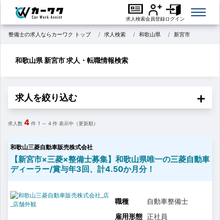
求人検索
会員登録
ログイン
整備士の求人ならカーワク トップ
求人検索
和歌山県
新宮市
和歌山県 新宮市 求人・転職情報検索
求人を絞り込む
4
求人数
件
1 ～ 4
件 表示中（更新順）
和歌山三菱自動車販売株式会社
【新宮市×三菱×整備士募集】和歌山県唯一の三菱自動車
ディーラー/賞与年3回、計4.50か月分！
職種
自動車整備士
雇用形態
正社員