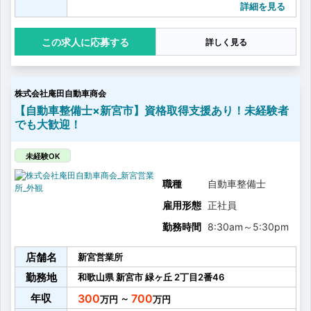
詳細を見る
応募する
詳しく見る
株式会社庵田自動車商会
【自動車整備士×新宮市】資格取得支援あり！未経験者
でも大歓迎！
未経験OK
職種
自動車整備士
雇用形態
正社員
勤務時間
8:30am
～
5:30pm
店舗名
新宮営業所
勤務地
和歌山県
新宮市
緑ヶ丘
2丁目2番46
年収
300
700
～