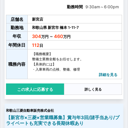
勤務時間
9:30am
～
6:00pm
店舗名
新宮店
勤務地
和歌山県
新宮市
橋本
1-11-7
年収
304
460
～
年間休日
112
【職務概要】
整備士業務全般をお任せします。
職務内容
【具体的には】
・入庫車両の点検、整備、修理
・車検、法令点検等の整備作業
詳細を見る
・車両の納車、引取、洗車作業、他
応募する
詳しく見る
和歌山三菱自動車販売株式会社
【新宮市×三菱×営業職募集】賞与年3回/諸手当あり/プ
ライベートも充実できる長期休暇あり