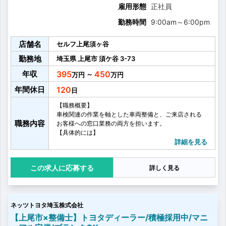
雇用形態
正社員
勤務時間
9:00am
～
6:00pm
店舗名
セルフ上尾須ヶ谷
勤務地
埼玉県
上尾市
須ケ谷
3-73
年収
395
450
～
年間休日
120
【職務概要】
車検関連の作業を軸とした車両整備と、ご来店される
職務内容
お客様への窓口業務の両方を担います。
【具体的には】
・車検関連の業務が主軸となる車両の点検、修理
詳細を見る
・来店されたお客様への窓口対応 など
【業務の変更範囲】
応募する
詳しく見る
変更なし
ネッツトヨタ埼玉株式会社
【上尾市×整備士】トヨタディーラー/積極採用中/マニ