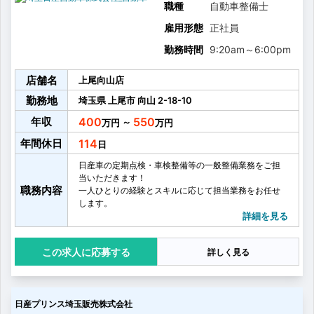
職種
自動車整備士
雇用形態
正社員
勤務時間
9:20am
～
6:00pm
店舗名
上尾向山店
勤務地
埼玉県
上尾市
向山
2-18-10
年収
400
550
～
年間休日
114
日産車の定期点検・車検整備等の一般整備業務をご担
当いただきます！
職務内容
一人ひとりの経験とスキルに応じて担当業務をお任せ
します。
入社後は、仕事の流れを覚え、点検等基本的なことか
詳細を見る
らスタートします！
日産の資格制度や研修等もあり、職場の先輩や教育担
応募する
詳しく見る
当がしっかりサポートしますので安心してください
ね！
日産プリンス埼玉販売株式会社