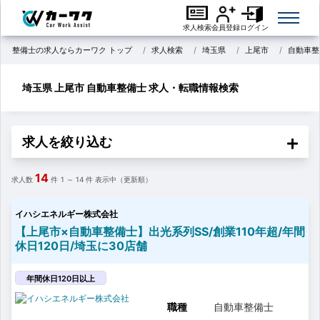
求人検索
会員登録
ログイン
整備士の求人ならカーワク トップ
求人検索
埼玉県
上尾市
自動車整
埼玉県 上尾市 自動車整備士 求人・転職情報検索
求人を絞り込む
14
求人数
件
1 ～ 14
件 表示中（更新順）
イハシエネルギー株式会社
【上尾市×自動車整備士】出光系列SS/創業110年超/年間
休日120日/埼玉に30店舗
年間休日120日以上
職種
自動車整備士