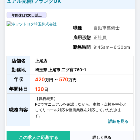
ュアル完備/ブランクOK
年間休日120日以上
職種
自動車整備士
雇用形態
正社員
勤務時間
9:45am
～
6:30pm
店舗名
上尾店
勤務地
埼玉県
上尾市
二ツ宮
760-1
年収
420
570
～
年間休日
120
【職務概要】
PCでマニュアルを確認しながら、車検・点検を中心と
職務内容
してリコール対応や整備業務を対応していただきま
す。
経験に応じて職務を担当していただきますので、トヨ
詳細を見る
タ車に慣れていない方でも安心・安全に働くことが出
来ます。
応募する
詳しく見る
【具体的には】