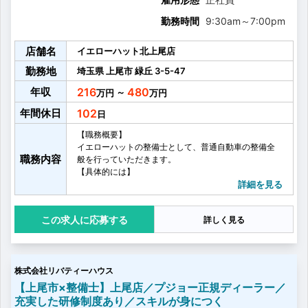
勤務時間
9:30am
～
7:00pm
店舗名
イエローハット北上尾店
勤務地
埼玉県
上尾市
緑丘
3-5-47
年収
216
480
～
年間休日
102
【職務概要】
イエローハットの整備士として、普通自動車の整備全
職務内容
般を行っていただきます。
【具体的には】
・自動車整備
詳細を見る
・車検整備
・定期点検
応募する
詳しく見る
・点検・車検のご案内
・リコール作業
株式会社リバティーハウス
【上尾市×整備士】上尾店／プジョー正規ディーラー／
充実した研修制度あり／スキルが身につく