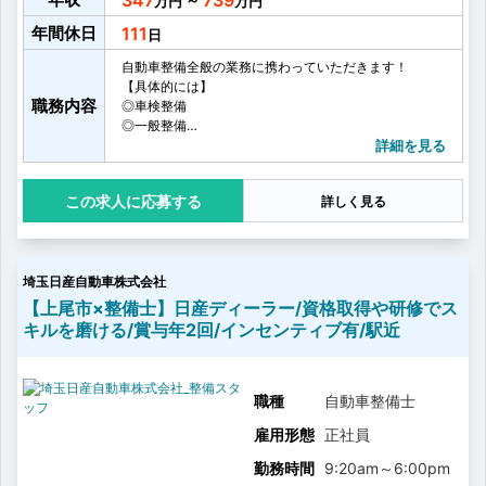
347
739
～
年間休日
111
自動車整備全般の業務に携わっていただきます！
【具体的には】
職務内容
◎車検整備
◎一般整備
◎点検・検査業務
詳細を見る
などを行っていただきます！
応募する
詳しく見る
埼玉日産自動車株式会社
【上尾市×整備士】日産ディーラー/資格取得や研修でス
キルを磨ける/賞与年2回/インセンティブ有/駅近
職種
自動車整備士
雇用形態
正社員
勤務時間
9:20am
～
6:00pm