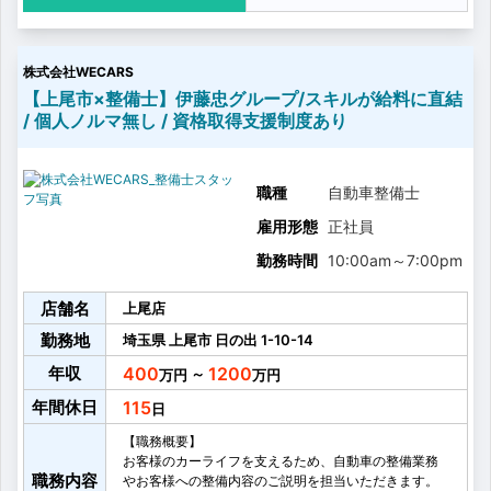
・車検、点検などの整備業務
・自動車検査員資格を保有している方は、自動車検査
業務を対応して頂きます（資格手当あり）
株式会社WECARS
・自動車整備・点検等に関わる周辺業務
【上尾市×整備士】伊藤忠グループ/スキルが給料に直結
/ 個人ノルマ無し / 資格取得支援制度あり
職種
自動車整備士
雇用形態
正社員
勤務時間
10:00am
～
7:00pm
店舗名
上尾店
勤務地
埼玉県
上尾市
日の出
1-10-14
年収
400
1200
～
年間休日
115
【職務概要】
お客様のカーライフを支えるため、自動車の整備業務
職務内容
やお客様への整備内容のご説明を担当いただきます。