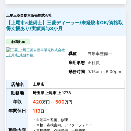
作業
・1日あたり平均2～3台(車検・点検を含む)担当してい
上尾三菱自動車販売株式会社
ただきます。
※配属店舗によって差があります。
【上尾市×整備士】三菱ディーラー/未経験者OK/資格取
【入社後は】
得支援あり/実績賞与3か月
中途採用者一人に教育担当一人を付けるOJT研修を中
途入社者全員に向け導入し、中途入社者でも早期にス
キルアップ・キャリアアップができるよう体制を整え
未経験OK
ています。
分かるまで、できるまで寄り添って教えてくださる環
職種
自動車整備士
境があるので、ディーラー経験が無い方や経験が浅い
雇用形態
正社員
方でもご安心頂ける環境になっています。
勤務時間
9:15am
～
6:00pm
店舗名
上尾店
勤務地
埼玉県
上尾市
上
1778
年収
420
500
～
年間休日
113
・自動車の整備、修理
・車検、点検案内、アフターフォロー
職務内容
・車検整備、点検整備、一般整備