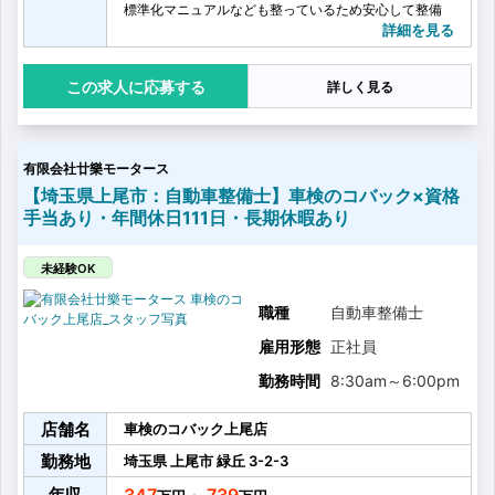
標準化マニュアルなども整っているため安心して整備
スキルを高めながら作業を行うことができます。
詳細を見る
■整備業務
大切なお車に長く乗っていただくために整備、メンテ
応募する
詳しく見る
ナンス業務を行っていただきます。
＜具体的な業務＞
・一般修理、整備
・法定点検
有限会社廿樂モータース
・各種パーツ取り付け
■接客業務
【埼玉県上尾市：自動車整備士】車検のコバック×資格
お客様から信頼して整備を任せてもらえるよう、そし
手当あり・年間休日111日・長期休暇あり
て安心してお車に乗っていただけるように直接整備内
容のご説明を行います。
＜具体的な業務＞
未経験OK
・お客様と共にお車の状態確認
・整備内容のご説明
職種
自動車整備士
【整備車種・環境】
雇用形態
正社員
■整備車種
国産車・輸入車問わず多種多様なメーカー・車種の整
勤務時間
8:30am
～
6:00pm
備を行っていただきます。
■整備環境について
店舗名
四輪アライメント測定をはじめとした最新機器をほぼ
車検のコバック上尾店
全店舗で導入。...
勤務地
埼玉県
上尾市
緑丘
3-2-3
年収