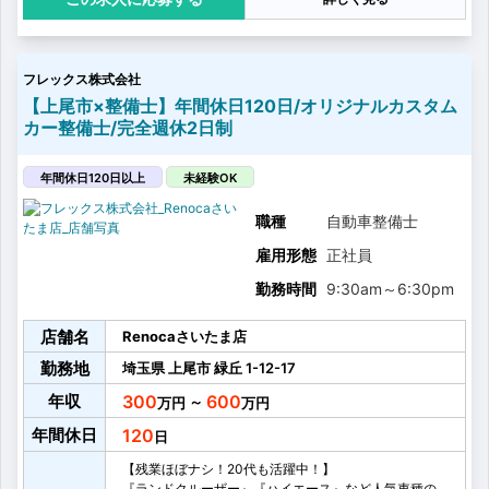
動車整備全般を行う仕事です。
確かな技術で確実・誠実な整備を行うことはもちろん
ですが、整備のプロとして、お客様に整備作業のご説
明や、安心・安全にお車をお使いいただくためのご提
フレックス株式会社
案も行って頂きます！
【上尾市×整備士】年間休日120日/オリジナルカスタム
カー整備士/完全週休2日制
年間休日120日以上
未経験OK
職種
自動車整備士
雇用形態
正社員
勤務時間
9:30am
～
6:30pm
店舗名
Renocaさいたま店
勤務地
埼玉県
上尾市
緑丘
1-12-17
年収
300
600
～
年間休日
120
【残業ほぼナシ！20代も活躍中！】
『ランドクルーザー』『ハイエース』など人気車種の