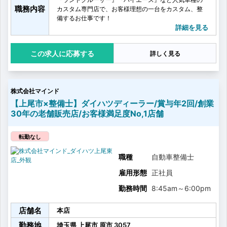
職務内容
カスタム専門店で、お客様理想の一台をカスタム、整
備するお仕事です！
内装や外装にこだわりぬいた『ランドクルーザー』
詳細を見る
や、キャンピングカー仕様にカスタムした『ハイエー
ス』はいまファミリー層に大人気。
応募する
詳しく見る
【具体的には】
・自動車整備業務
・車検、点検
・メンテナンス及びカスタマイズ対応
株式会社マインド
当社でお車をご購入いただいたお客様だけでなく、車
検のみをご希望のお客様の車の整備等も行っていただ
【上尾市×整備士】ダイハツディーラー/賞与年2回/創業
きます！
30年の老舗販売店/お客様満足度No,1店舗
オリジナルのカスタムカーを整備することも多いた
め、自然と様々なスキルや対応力が身につきます！
転勤なし
職種
自動車整備士
雇用形態
正社員
勤務時間
8:45am
～
6:00pm
店舗名
本店
勤務地
埼玉県
上尾市
原市
3057