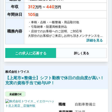
年収
312
440
～
年間休日
105
・車検・点検・一般整備・用品取付他
・引取納車・陸運局検査持込
職務内容
・店頭でのお客様へのご説明、ご対応等
大部分のお客様がご来店しお待ち頂きメンテナンスを
お受けになります。
詳細を見る
そのため、他整備工場に比べ軽作業（クィック）が多
いのも特徴です。
応募する
詳しく見る
株式会社トワイス
【上尾市×整備士】シフト勤務で休日の自由度が高い！
充実の資格手当で給与UP！
未経験OK
職種
自動車整備士
雇用形態
正社員