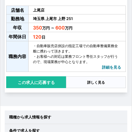
店舗名
上尾店
勤務地
埼玉県
上尾市
上野
251
年収
350
600
～
年間休日
120
・自動車販売店併設の指定工場での自動車整備業務全
般に携わって頂きます。
職務内容
・お客様への対応は業務フロント専任スタッフが行う
ので、現場業務が中心となります。
・現在の取扱車は普通自動車、軽自動車で、オールメ
詳細を見る
ーカーに対応しております。
・「安心安全」を最優先に日々業務を行っていますの
応募する
詳しく見る
で、1台1台、整備士としてのプライドを持って業務に
取り組んでいただける職場環境が自慢です。
株式会社アクセス／カーライフステーションは、自動
車の販売、保険、車検までお客様のカーライフを包括
的にサポートしています。
その中でも整備は、複数メンバーが対応することで短
時間での車検を実現している重要な部門です。
職種から求人情報を探す
お客様立ち合いのもと、約1時間での車検や30分での点
検を対応していきます。（作業内容により預かりにな
条件で求人を探す
る場合もあります）