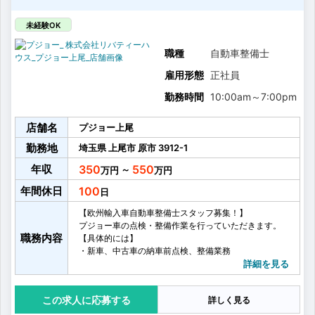
未経験OK
職種
自動車整備士
雇用形態
正社員
勤務時間
10:00am
～
7:00pm
店舗名
プジョー上尾
勤務地
埼玉県
上尾市
原市
3912-1
年収
350
550
～
年間休日
100
【欧州輸入車自動車整備士スタッフ募集！】
プジョー車の点検・整備作業を行っていただきます。
職務内容
【具体的には】
・新車、中古車の納車前点検、整備業務
・入庫車輌の法定点検整備、車検業務
詳細を見る
・車輌の故障診断と、それに伴う部品交換業務
・点検整備、修理の内容について、サービスフロント
応募する
詳しく見る
への説明業務
・オイル交換、タイヤ交換、洗車、車輌回送などの軽