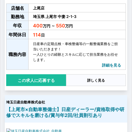
店舗名
上尾店
勤務地
埼玉県
上尾市
中妻
2-1-3
年収
400
550
～
年間休日
114
日産車の定期点検・車検整備等の一般整備業務をご担
当いただきます！
職務内容
一人ひとりの経験とスキルに応じて担当業務をお任せ
します。
入社後は、仕事の流れを覚え、点検等基本的なことか
詳細を見る
らスタートします！
日産の資格制度や研修等もあり、職場の先輩や教育担
応募する
詳しく見る
当がしっかりサポートしますので安心してください
ね！
埼玉日産自動車株式会社
【上尾市×自動車整備士】日産ディーラー/資格取得や研
修でスキルを磨ける/賞与年2回/社員割引あり