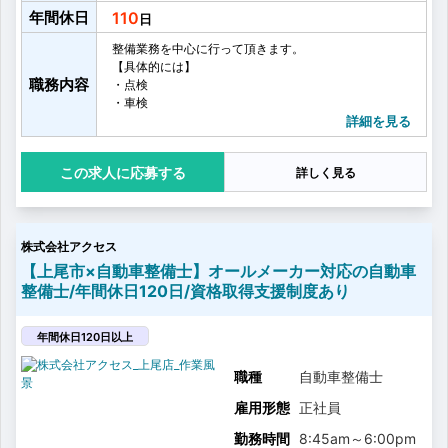
年間休日
110
整備業務を中心に行って頂きます。
【具体的には】
職務内容
・点検
・車検
・整備
詳細を見る
・車の診断
・診断結果に応じた不良箇所の点検
応募する
詳しく見る
・部品の交換調整等
【セールスとサービスの連携】
セールス・サービスの垣根を越え、常に協力しながら
仕事を進めています。例えば、お客様の情報はシステ
株式会社アクセス
ムで日々共有され、拠点全体でお客様をフォローする
仕組みがあります。
【上尾市×自動車整備士】オールメーカー対応の自動車
整備士/年間休日120日/資格取得支援制度あり
年間休日120日以上
職種
自動車整備士
雇用形態
正社員
勤務時間
8:45am
～
6:00pm