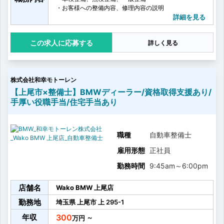
・お客様への整備内容、修理内容の説明
※整備士資格は不要です（資格取得制度あり）
詳細を見る
応募する
詳しく見る
株式会社和幸モトーレン
【上尾市×整備士】BMWディーラー/資格取得支援あり/
手厚い役職手当/住宅手当あり
職種
自動車整備士
雇用形態
正社員
勤務時間
9:45am
～
6:00pm
店舗名
Wako BMW 上尾店
勤務地
埼玉県
上尾市
上
295-1
年収
300
～