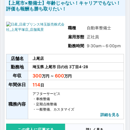
【上尾市×整備士】年齢じゃない！キャリアでもない！
評価も報酬も勝ち取りたい！
職種
自動車整備士
雇用形態
正社員
勤務時間
9:30am
～
6:00pm
店舗名
上尾店
勤務地
埼玉県
上尾市
日の出
3丁目4-28
年収
300
600
～
年間休日
114
アフターサービス
・車検整備
職務内容
・定期点検整備
・一般整備、カスタマイズ
・事故修理
詳細を見る
・お客様への整備結果説明
お客様の大切なお車の車検・点検・一般整備など、自
応募する
詳しく見る