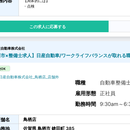
務内容
【具体的には】
・点検
・車検整備
・修理
・メンテナンス など
応募する
産自動車株式会社
市×整備士求人】日産自動車/ワークライフバランスが取れる職
OK
職種
自動車整備
雇用形態
正社員
勤務時間
9:30am
～
6:
店舗名
鳥栖店
勤務地
佐賀県
鳥栖市
鎗田町
385