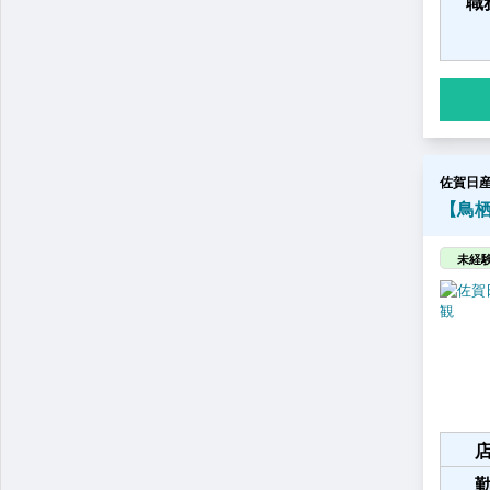
職
佐賀日
【鳥栖
未経験