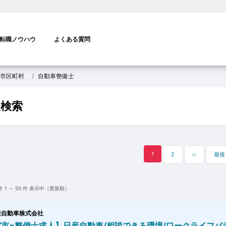
転職ノウハウ
よくある質問
市区町村
自動車整備士
報検索
1
2
››
最後
件
1 ～ 50
件 表示中（更新順）
産自動車株式会社
市×整備士求人】日産自動車/相談できる環境/ワークライフバ