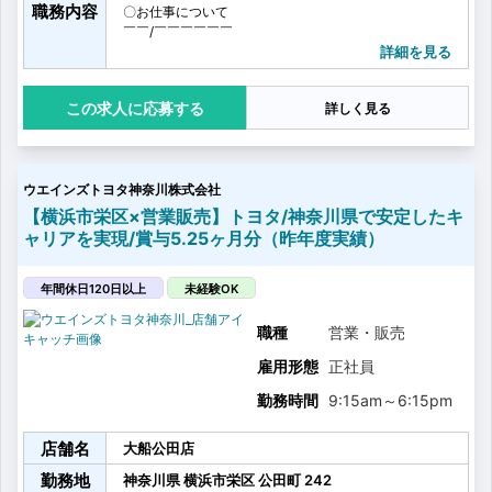
職務内容
〇お仕事について
￣￣/￣￣￣￣￣￣
【ご案内】
詳細を見る
…ご予算や、好み、購入背景、使用シーンなど
お客様の要望やニーズを丁寧にヒアリング。
応募する
詳しく見る
【販売】
…ヒアリングした情報をもとに、新車・中古車問わず一
人ひとりのニーズに寄り添う商品をご提案。
【ご成約】
ウエインズトヨタ神奈川株式会社
…車体の販売を通じて自動車保険やオプションなど付随
商品なども併せてご案内いたします。
【横浜市栄区×営業販売】トヨタ/神奈川県で安定したキ
ご提案から購入後の整備や点検といったアフターサー
ャリアを実現/賞与5.25ヶ月分（昨年度実績）
ビスまで一貫して担うことができます。
お客様と長くお付き合いできるのは当社の営業ならで
はの大きな魅力です！
年間休日120日以上
未経験OK
職種
営業・販売
雇用形態
正社員
勤務時間
9:15am
～
6:15pm
店舗名
大船公田店
勤務地
神奈川県
横浜市栄区
公田町
242