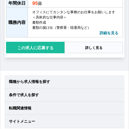
年間休日
95
オフィスにてカンタンな事務のお仕事をお願いします
＜具体的な仕事内容＞
職務内容
書類作成
書類の届け出（警察署・陸運局など）
データ入力（顧客情報など）
詳細を見る
カンタンな来客対応（お茶出し・お子様の対応など）
ポップ作成
応募する
詳しく見る
車両清掃・撮影 など
＜入社後の流れ＞
まずは先輩社員によるサポートを受けながら
書類の作り方や業務の流れなどの
基本を学ぶところからスタートしましょう。
その後は1人立ちに向けて
少しずつ業務の幅を拡げていってください
職種から求人情報を探す
＜主な一日の流れ＞
■書類作成（午前中）
条件で求人を探す
↓
■お昼休憩
↓
転職関連情報
■書類の届け出（午後～）
警察署や陸運局などに書類を提出
↓
サイトメニュー
■事務処理（夕方～）