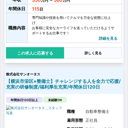
350
560
～
年間休日
115
専門知識や技術を用いてクルマを万全な状態に仕上
げ、
職務内容
お客様に安全なカーライフを送っていただけるようサ
ポートするお仕事です！
【具体的には】
詳細を見る
・車検整備
・メンテナンス業務
応募する
詳しく見る
・商品価値を高める為のエアロパーツ等の脱着
・ドアやフェンダー等の交換
・カーナビ・ステレオ等の取付
・その他付随する業務
株式会社サンオータス
などをお願いします！
年間販売台数が10000台を超えるため多種多様な車に
【横浜市栄区×整備士】チャレンジする人を全力で応援/
出会えます。
充実の研修制度/福利厚生充実/年間休日120日
車に触れているのが好きな人には、たまらない仕事で
す。
年間休日120日以上
未経験OK
職種
自動車整備士
雇用形態
正社員