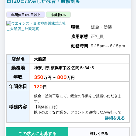
日120日/充実した教育・研修制度
の社員とは「1つのチーム」としての結束感を味わいな
がら仕事に望んでいただける職場です。
【入社後の流れ】
年間休日120日以上
未経験OK
ご経歴を加味した上で、各々のレベルに合った研修内
容をご用意いたします。
職種
鈑金・塗装
配属後はOJT研修を中心に、現場でベテランスタッフ
雇用形態
正社員
からのサポートを受けながら業務に慣れていただきま
す。
勤務時間
9:15am
～
6:15pm
【教育制度】
トヨタ独自の「トヨタサービス検定（3～1級）」とい
店舗名
う検定制度がございます。...
大船店
勤務地
神奈川県
横浜市栄区
笠間
5-34-5
年収
350
800
～
年間休日
120
鈑金・塗装工場にて、鈑金の作業をご担当いただきま
す。
職務内容
【具体的には】
以下のような作業を、フロントと連携しながら行って
いただきます。
詳細を見る
・作業内容と工程の確認
・外板業務
応募する
詳しく見る
・取替作業（パネル交換）