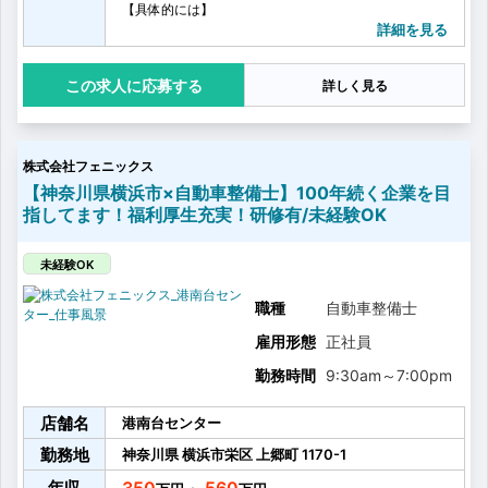
【具体的には】
・給油サポート
詳細を見る
・洗車、コーティング
・オイル、タイヤ交換
応募する
詳しく見る
・カーケア商品の販売
・簡単な車両点検
・車検のご案内
・検査業務 など
株式会社フェニックス
【神奈川県横浜市×自動車整備士】100年続く企業を目
指してます！福利厚生充実！研修有/未経験OK
未経験OK
職種
自動車整備士
雇用形態
正社員
勤務時間
9:30am
～
7:00pm
店舗名
港南台センター
勤務地
神奈川県
横浜市栄区
上郷町
1170-1
年収