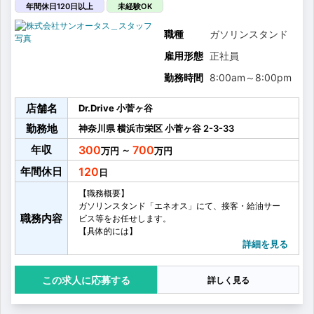
年間休日120日以上
未経験OK
職種
ガソリンスタンド
雇用形態
正社員
勤務時間
8:00am
～
8:00pm
店舗名
Dr.Drive 小菅ヶ谷
勤務地
神奈川県
横浜市栄区
小菅ヶ谷
2-3-33
年収
300
700
～
年間休日
120
【職務概要】
ガソリンスタンド「エネオス」にて、接客・給油サー
職務内容
ビス等をお任せします。
【具体的には】
・給油サポート
詳細を見る
・洗車、コーティング
・オイル、タイヤ交換
応募する
詳しく見る
・カーケア商品の販売
・簡単な車両点検
・車検のご案内 など