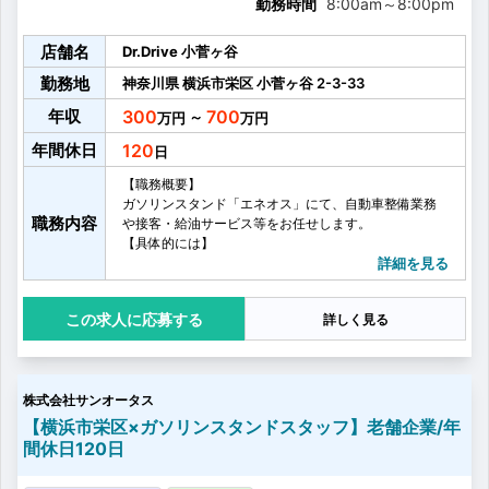
勤務時間
8:00am
～
8:00pm
店舗名
Dr.Drive 小菅ヶ谷
勤務地
神奈川県
横浜市栄区
小菅ヶ谷
2-3-33
年収
300
700
～
年間休日
120
【職務概要】
ガソリンスタンド「エネオス」にて、自動車整備業務
職務内容
や接客・給油サービス等をお任せします。
【具体的には】
・給油サポート
詳細を見る
・洗車、コーティング
・オイル、タイヤ交換
応募する
詳しく見る
・カーケア商品の販売
・簡単な車両点検
・車検のご案内 など
株式会社サンオータス
【横浜市栄区×ガソリンスタンドスタッフ】老舗企業/年
間休日120日