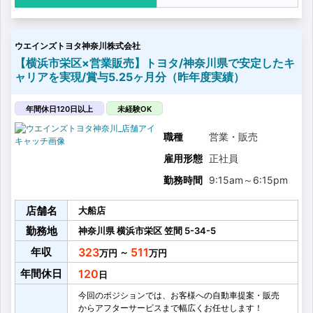
・修正機を使ったフレーム修正（内板骨格修正・ボデ
ィ修正）
【作業スタイル・雰囲気・環境】
ウエインズトヨタ神奈川株式会社
作業は基本的に1人で行いますが、慣れるまでは先輩社
員が近くでサポートいたします。
【横浜市栄区×営業販売】トヨタ/神奈川県で安定したキ
また、店舗単位で毎月の目標達成を目指すので、周り
ャリアを実現/賞与5.25ヶ月分（昨年度実績）
の社員とは「1つのチーム」としての結束感を味わいな
がら仕事に望んでいただける職場です。
【入社後の流れ】
年間休日120日以上
未経験OK
ご経歴を加味した上で、各々のレベルに合った研修内
容をご用意いたします。
職種
営業・販売
配属後はOJT研修を中心に、現場でベテランスタッフ
雇用形態
正社員
からのサポートを受けながら業務に慣れていただきま
す。
勤務時間
9:15am
～
6:15pm
【教育制度】
トヨタ独自の「トヨタサービス検定（3～1級）」とい
店舗名
う検定制度がございます。...
大船店
勤務地
神奈川県
横浜市栄区
笠間
5-34-5
年収
323
511
～
年間休日
120
今回のポジションでは、お客様への自動車提案・販売
からアフターサービスまで幅広くお任せします！