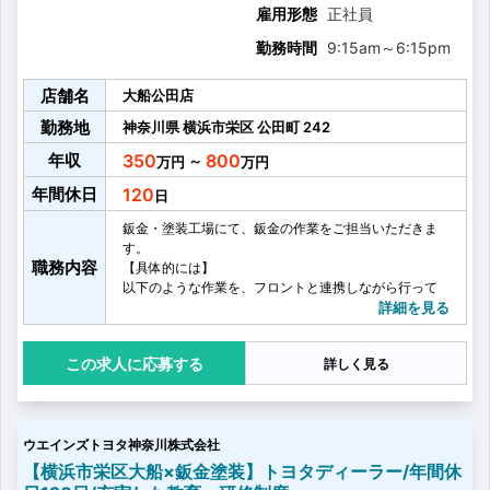
雇用形態
正社員
勤務時間
9:15am
～
6:15pm
店舗名
大船公田店
勤務地
神奈川県
横浜市栄区
公田町
242
年収
350
800
～
年間休日
120
鈑金・塗装工場にて、鈑金の作業をご担当いただきま
す。
職務内容
【具体的には】
以下のような作業を、フロントと連携しながら行って
いただきます。
詳細を見る
・作業内容と工程の確認
・外板業務
応募する
詳しく見る
・取替作業（パネル交換）
・修正機を使ったフレーム修正（内板骨格修正・ボデ
ィ修正）
【作業スタイル・雰囲気・環境】
ウエインズトヨタ神奈川株式会社
作業は基本的に1人で行いますが、慣れるまでは先輩社
員が近くでサポートいたします。
【横浜市栄区大船×鈑金塗装】トヨタディーラー/年間休
また、店舗単位で毎月の目標達成を目指すので、周り