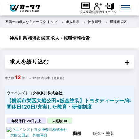
求人検索
会員登録
ログイン
整備士の求人ならカーワク トップ
求人検索
神奈川県
横浜市栄区
神奈川県 横浜市栄区 求人・転職情報検索
求人を絞り込む
12
求人数
件
1 ～ 12
件 表示中（更新順）
ウエインズトヨタ神奈川株式会社
【横浜市栄区大船公田×鈑金塗装】トヨタディーラー/年
間休日120日/充実した教育・研修制度
年間休日120日以上
未経験OK
職種
鈑金・塗装