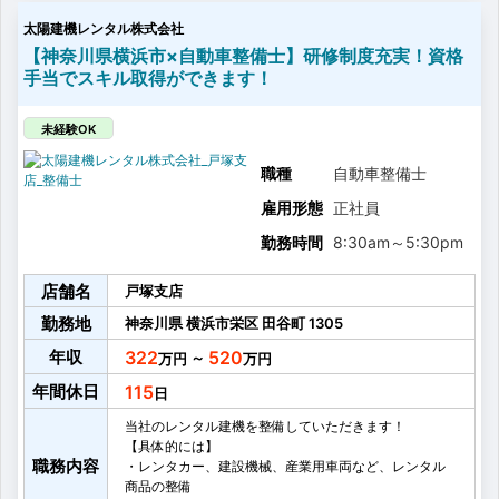
太陽建機レンタル株式会社
【神奈川県横浜市×自動車整備士】研修制度充実！資格
手当でスキル取得ができます！
未経験OK
職種
自動車整備士
雇用形態
正社員
勤務時間
8:30am
～
5:30pm
店舗名
戸塚支店
勤務地
神奈川県
横浜市栄区
田谷町
1305
年収
322
520
～
年間休日
115
当社のレンタル建機を整備していただきます！
【具体的には】
職務内容
・レンタカー、建設機械、産業用車両など、レンタル
商品の整備