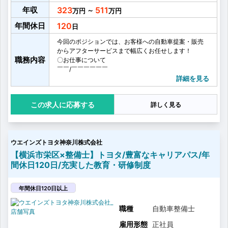
年収
323
511
～
年間休日
120
今回のポジションでは、お客様への自動車提案・販売
からアフターサービスまで幅広くお任せします！
職務内容
〇お仕事について
￣￣/￣￣￣￣￣￣
【ご案内】
詳細を見る
…ご予算や、好み、購入背景、使用シーンなど
お客様の要望やニーズを丁寧にヒアリング。
応募する
詳しく見る
【販売】
…ヒアリングした情報をもとに、新車・中古車問わず一
人ひとりのニーズに寄り添う商品をご提案。
【ご成約】
ウエインズトヨタ神奈川株式会社
…車体の販売を通じて自動車保険やオプションなど付随
商品なども併せてご案内いたします。
【横浜市栄区×整備士】トヨタ/豊富なキャリアパス/年
ご提案から購入後の整備や点検といったアフターサー
間休日120日/充実した教育・研修制度
ビスまで一貫して担うことができます。
お客様と長くお付き合いできるのは当社の営業ならで
はの大きな魅力です！
年間休日120日以上
職種
自動車整備士
雇用形態
正社員