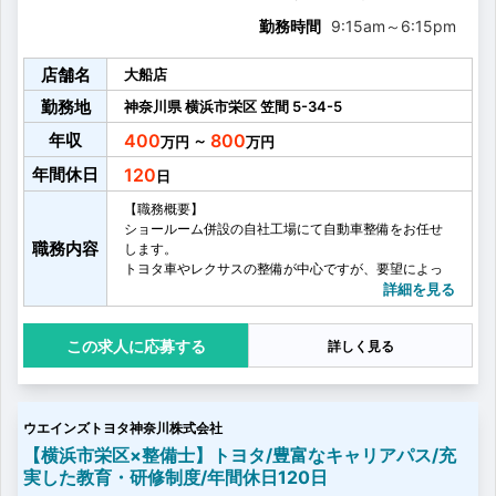
勤務時間
9:15am
～
6:15pm
店舗名
大船店
勤務地
神奈川県
横浜市栄区
笠間
5-34-5
年収
400
800
～
年間休日
120
【職務概要】
ショールーム併設の自社工場にて自動車整備をお任せ
職務内容
します。
トヨタ車やレクサスの整備が中心ですが、要望によっ
ては他メーカーも取り扱っていただきます。
詳細を見る
【具体的な業務内容】
・定期点検作業
応募する
詳しく見る
・車検整備作業
・点検、診断など関連知識の判断業務
※習得状況に応じて業務を依頼します。
【キャリアパス】
ウエインズトヨタ神奈川株式会社
自動車整備学校卒業
↓
【横浜市栄区×整備士】トヨタ/豊富なキャリアパス/充
エンジニア
実した教育・研修制度/年間休日120日
↓･･･現場経験年数 約8～10年