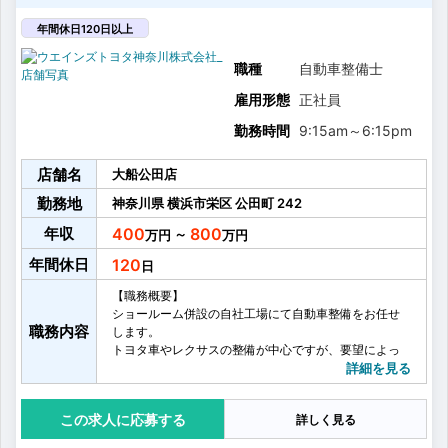
エンジニアサブリーダー
↓･･･経験年数 約5年
年間休日120日以上
エンジニアリーダー
↓･･･経験年数 約5年
職種
自動車整備士
サービスフロント
雇用形態
正社員
↓･･･経験年数 約3年
サービス副店長
勤務時間
9:15am
～
6:15pm
↓･･･経験年数 約8年
マネージメントコントローラー（エリアサービス管理
店舗名
者）
大船公田店
サービス部門から営業部門へ職種変更をするケースが
勤務地
神奈川県
横浜市栄区
公田町
242
あります。（希望者のみ）
※ 店長の約半数がサービス出身者です。
年収
400
800
～
※ 上記内容は一例です...
年間休日
120
【職務概要】
ショールーム併設の自社工場にて自動車整備をお任せ
職務内容
します。
トヨタ車やレクサスの整備が中心ですが、要望によっ
ては他メーカーも取り扱っていただきます。
詳細を見る
【具体的な業務内容】
・定期点検作業
応募する
詳しく見る
・車検整備作業
・点検、診断など関連知識の判断業務