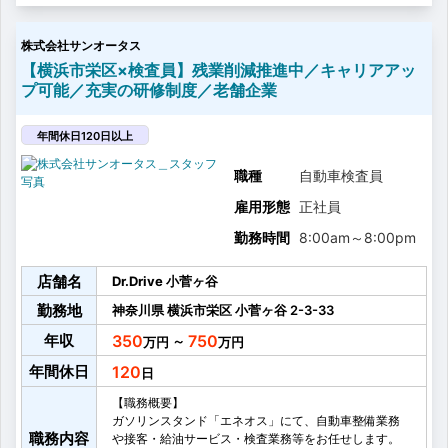
※習得状況に応じて業務を依頼します。
【キャリアパス】
株式会社サンオータス
自動車整備学校卒業
↓
【横浜市栄区×検査員】残業削減推進中／キャリアアッ
エンジニア
プ可能／充実の研修制度／老舗企業
↓･･･現場経験年数 約8～10年
エンジニアサブリーダー
↓･･･経験年数 約5年
年間休日120日以上
エンジニアリーダー
↓･･･経験年数 約5年
職種
自動車検査員
サービスフロント
雇用形態
正社員
↓･･･経験年数 約3年
サービス副店長
勤務時間
8:00am
～
8:00pm
↓･･･経験年数 約8年
マネージメントコントローラー（エリアサービス管理
店舗名
者）
Dr.Drive 小菅ヶ谷
サービス部門から営業部門へ職種変更をするケースが
勤務地
神奈川県
横浜市栄区
小菅ヶ谷
2-3-33
あります。（希望者のみ）
※ 店長の約半数がサービス出身者です。
年収
350
750
～
※ 上記内容は一例です...
年間休日
120
【職務概要】
ガソリンスタンド「エネオス」にて、自動車整備業務
職務内容
や接客・給油サービス・検査業務等をお任せします。