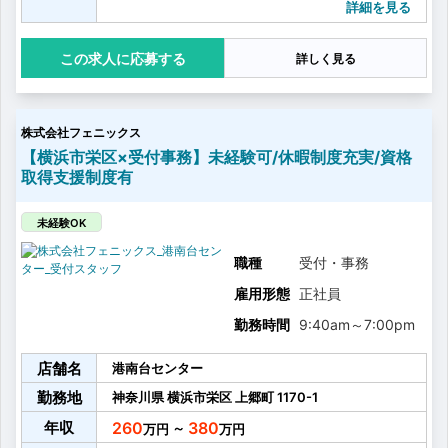
・点検
詳細を見る
・出張修理
・定期自主検査
応募する
詳しく見る
などを行ない、いつ貸し出されてもいいように
商品のコンディションを整えていただきます。
【充実の研修制度】
・導入研修
株式会社フェニックス
会社方針、安全教育、業務基礎知識など
太陽建機の基礎について学んでいただきます！
【横浜市栄区×受付事務】未経験可/休暇制度充実/資格
・センター実習
取得支援制度有
業務を行う上で必要な就労制限資格（特別教育）を取
得できます
・3ヶ月カリキュラム＆チェックリスト
未経験OK
仕事に就く上で必要な基礎の知識を習得します。
中途入社の方が不安を感じないようにサポートする期
職種
受付・事務
間でもあります
雇用形態
正社員
その他職種別研修もあります！
時間をかけて知識やスキルを習得できる環境をご用意
勤務時間
9:40am
～
7:00pm
しております。
安心してご応募ください！
店舗名
港南台センター
勤務地
神奈川県
横浜市栄区
上郷町
1170-1
年収
260
380
～