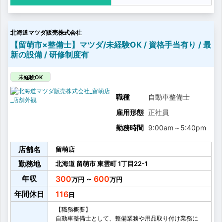
換
北海道マツダ販売株式会社
【留萌市×整備士】マツダ/未経験OK / 資格手当有り / 最
新の設備 / 研修制度有
未経験OK
職種
自動車整備士
雇用形態
正社員
勤務時間
9:00am
～
5:40pm
店舗名
留萌店
勤務地
北海道
留萌市
東雲町
1丁目22-1
年収
300
600
～
年間休日
116
【職務概要】
自動車整備士として、整備業務や用品取り付け業務に