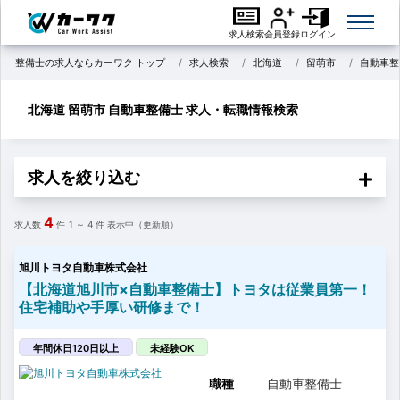
求人検索
会員登録
ログイン
整備士の求人ならカーワク トップ
求人検索
北海道
留萌市
自動車整
北海道 留萌市 自動車整備士 求人・転職情報検索
求人を絞り込む
4
求人数
件
1 ～ 4
件 表示中（更新順）
旭川トヨタ自動車株式会社
【北海道旭川市×自動車整備士】トヨタは従業員第一！
住宅補助や手厚い研修まで！
年間休日120日以上
未経験OK
職種
自動車整備士