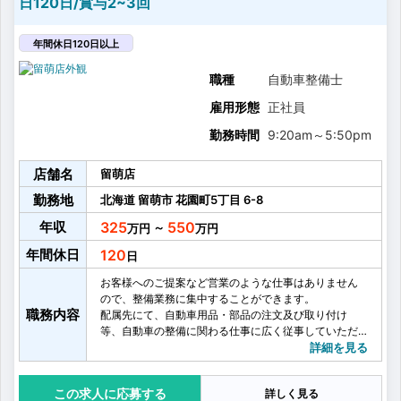
日120日/賞与2~3回
年間休日120日以上
職種
自動車整備士
雇用形態
正社員
勤務時間
9:20am
～
5:50pm
店舗名
留萌店
勤務地
北海道
留萌市
花園町5丁目
6-8
年収
325
550
～
年間休日
120
お客様へのご提案など営業のような仕事はありません
ので、整備業務に集中することができます。
職務内容
配属先にて、自動車用品・部品の注文及び取り付け
等、自動車の整備に関わる仕事に広く従事していただ
きます。
詳細を見る
■自動車の整備・点検・修理
■コンピュータを用いての故障診断
応募する
詳しく見る
■タイヤ、ワイパー、ベルト類、オイル等の消耗品の交