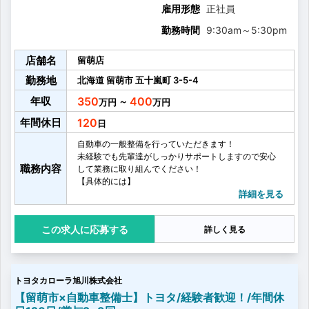
雇用形態
正社員
勤務時間
9:30am
～
5:30pm
店舗名
留萌店
勤務地
北海道
留萌市
五十嵐町
3-5-4
年収
350
400
～
年間休日
120
自動車の一般整備を行っていただきます！
未経験でも先輩達がしっかりサポートしますので安心
職務内容
して業務に取り組んでください！
【具体的には】
・自動車の定期点検、車検
詳細を見る
・整備、修理
・必要部品の発注
応募する
詳しく見る
・お客様への整備説明
※整備いただく車両は、普通自動車及び4t以下のトラッ
クが中心となります。
経験を積みながら、ステップアップを目指せる環境で
トヨタカローラ旭川株式会社
す。
【留萌市×自動車整備士】トヨタ/経験者歓迎！/年間休