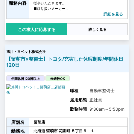
職務内容
従事いただきます。
■取り扱いメーカー
マツダ車及びその他メーカー
詳細を見る
【具体的な業務内容】
・点検、車検、故障修理
応募する
詳しく見る
・新車の納車整備、用品取り付け
・中古車再生整備
・オイル交換やタイヤ交換など日常メンテナンスなど
【未経験の方は】
旭川トヨペット株式会社
未経験者の方も先輩からの指導がありますので、安心
して少しづつ作業していただけます。
【留萌市×整備士】トヨタ/充実した休暇制度/年間休日
120日
年間休日120日以上
未経験OK
職種
自動車整備士
雇用形態
正社員
勤務時間
9:30am
～
5:50pm
店舗名
留萌店
勤務地
北海道
留萌市
花園町
５丁目６－１