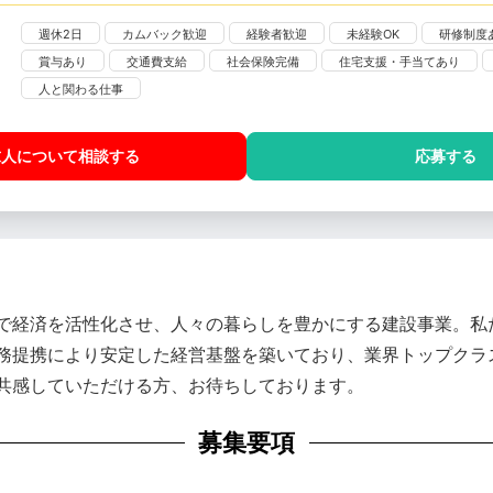
週休2日
カムバック歓迎
経験者歓迎
未経験OK
研修制度
賞与あり
交通費支給
社会保険完備
住宅支援・手当てあり
人と関わる仕事
求人について相談
する
応募する
で経済を活性化させ、人々の暮らしを豊かにする建設事業。私
務提携により安定した経営基盤を築いており、業界トップクラ
共感していただける方、お待ちしております。
募集要項