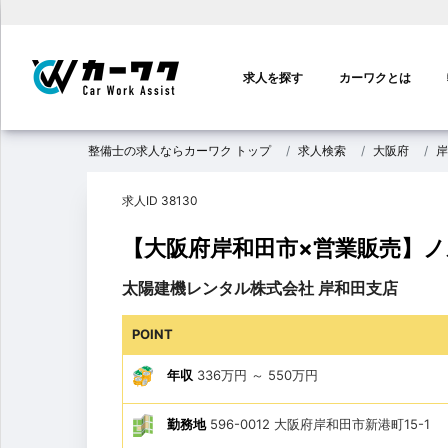
メ
イ
求人を探す
カーワクとは
ン
ナ
ビ
整備士の求人ならカーワク トップ
求人検索
大阪府
岸
ゲ
ー
求人ID 38130
シ
ョ
【大阪府岸和田市×営業販売】
ン
太陽建機レンタル株式会社 岸和田支店
POINT
年収
336万円
～
550万円
勤務地
596-0012 大阪府岸和田市新港町15-1