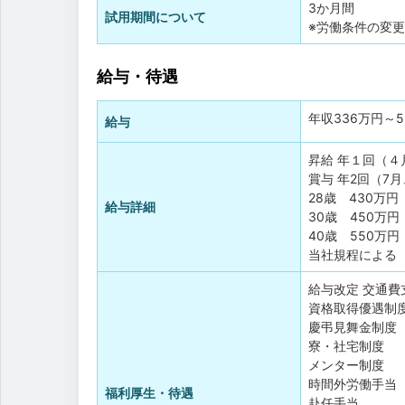
3か月間
試用期間について
※労働条件の変
給与・待遇
年収
336万円
～
給与
昇給 年１回（４
賞与 年2回（7月
28歳 430万円
給与詳細
30歳 450万円
40歳 550万円
当社規程による
給与改定
交通費
資格取得優遇制
慶弔見舞金制度
寮・社宅制度
メンター制度
時間外労働手当
福利厚生・待遇
赴任手当