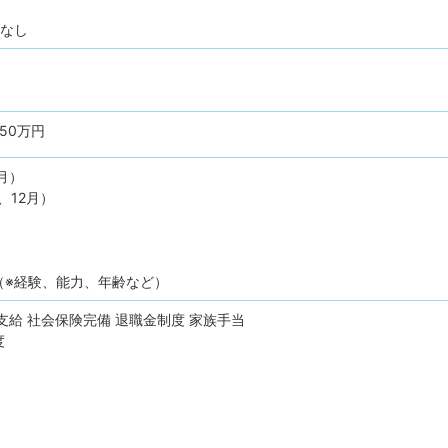
更なし
550万円
月）
、12月）
（※経験、能力、年齢など）
支給
社会保険完備
退職金制度
家族手当
度