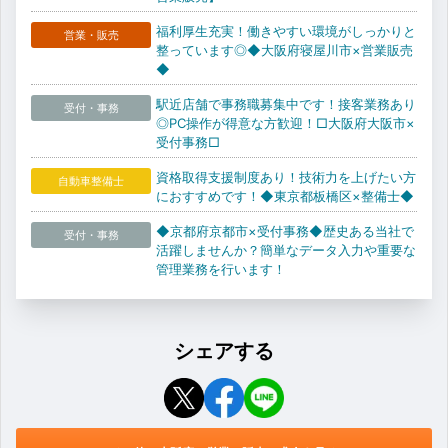
福利厚生充実！働きやすい環境がしっかりと
営業・販売
整っています◎◆大阪府寝屋川市×営業販売
◆
駅近店舗で事務職募集中です！接客業務あり
受付・事務
◎PC操作が得意な方歓迎！□大阪府大阪市×
受付事務□
資格取得支援制度あり！技術力を上げたい方
自動車整備士
におすすめです！◆東京都板橋区×整備士◆
◆京都府京都市×受付事務◆歴史ある当社で
受付・事務
活躍しませんか？簡単なデータ入力や重要な
管理業務を行います！
シェアする