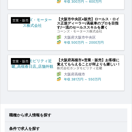
年収
300万円
～
600万円
【大阪市中央区×販売】ロールス・ロイ
営業・販売
ス正規ディーラー/高級車のプロを目指
す/一流のセールススキルを磨く
コーンズ・モータース株式会社
大阪府大阪市中央区
年収
500万円
～
2000万円
【大阪府高槻市×営業・販売】お客様に
営業・販売
覚えてもらえることが何よりも嬉しい！
株式会社ホンダモビリティ近畿
大阪府高槻市
年収
381万円
～
550万円
職種から求人情報を探す
条件で求人を探す