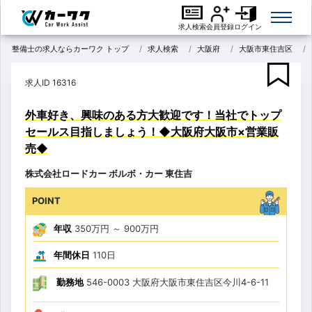
求人検索
会員登録
ログイン
整備士の求人ならカーワク トップ
求人検索
大阪府
大阪市東住吉区
求人ID 16316
外車好き、興味のある方大歓迎です！当社でトップ
セールス目指しましょう！◆大阪府大阪市×営業販
売◆
株式会社ロードカー ボルボ・カー 東住吉
POINT
年収
350万円
～
900万円
年間休日
110日
勤務地
546-0003 大阪府大阪市東住吉区今川4-6-11