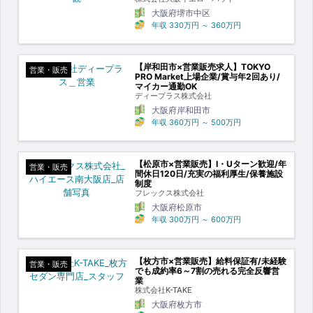
大阪府堺市中区
年収
330万円
～
360万円
【岸和田市×営業販売求人】TOKYO
営業・販売
PRO Market上場企業/賞与年2回あり/
マイカー通勤OK
ディープラス株式会社
大阪府岸和田市
年収
360万円
～
500万円
【松原市×営業販売】I・Uターン歓迎/年
営業・販売
間休日120日/充実の福利厚生/保養施設
制度
フレックス株式会社
大阪府松原市
年収
300万円
～
600万円
【枚方市×営業販売】給料保証有/未経験
営業・販売
でも成約率6～7割の売れる完全反響営
業
株式会社K-TAKE
大阪府枚方市