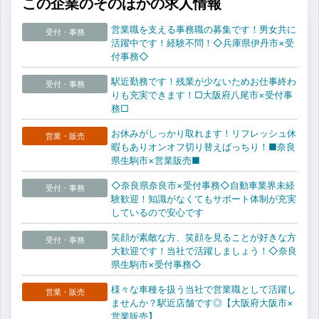
この企業のそのほかの求人情報
営業職を支える事務職の募集です！男女共に
受付・事務
活躍中です！経験不問！◇兵庫県伊丹市×受
付事務◇
駅近勤務です！残業が少ないためお仕事終わ
受付・事務
りも充実できます！□大阪府八尾市×受付事
務□
お休みがしっかり取れます！リフレッシュ休
営業・販売
暇もありオンオフ切り替えばっちり！■奈良
県生駒市×営業販売■
◇奈良県奈良市×受付事務◇自動車業界未経
受付・事務
験歓迎！知識がなくてもサポート体制が充実
しているので安心です
笑顔が素敵な方、笑顔を見ることが好きな方
受付・事務
大歓迎です！当社で活躍しましょう！◇奈良
県生駒市×受付事務◇
様々な車種を扱う当社で営業職として活躍し
営業・販売
ませんか？駅近店舗です◎【大阪府大阪市×
営業販売】