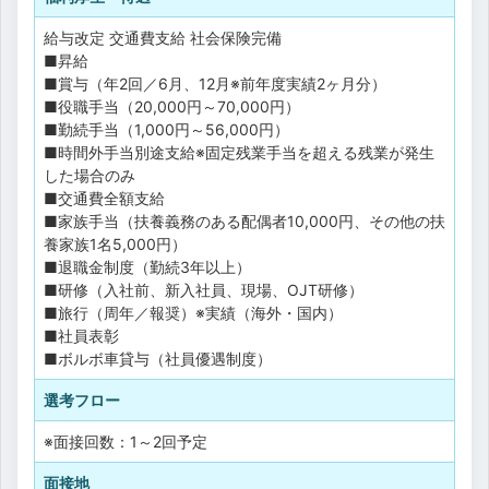
給与改定
交通費支給
社会保険完備
■昇給
■賞与（年2回／6月、12月※前年度実績2ヶ月分）
■役職手当（20,000円～70,000円）
■勤続手当（1,000円～56,000円）
■時間外手当別途支給※固定残業手当を超える残業が発生
した場合のみ
■交通費全額支給
■家族手当（扶養義務のある配偶者10,000円、その他の扶
養家族1名5,000円）
■退職金制度（勤続3年以上）
■研修（入社前、新入社員、現場、OJT研修）
■旅行（周年／報奨）※実績（海外・国内）
■社員表彰
■ボルボ車貸与（社員優遇制度）
選考フロー
※面接回数：1～2回予定
面接地