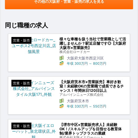
その他の大阪府・営業・販売の求人を見る
同じ職種の求人
様々な車種を扱う当社で営業職として活
営業・販売
躍しませんか？駅近店舗です◎【大阪府
大阪市×営業販売】
株式会社ロードカー
大阪府大阪市西淀川区
年収
300万円
～
800万円
【大阪府茨木市×営業販売】車好き歓
営業・販売
迎！未経験OKの営業職で成長できるチ
ャンス！年間休日120日以上
アルパインニューズ株式会社
大阪府茨木市
年収
330万円
～
550万円
【堺市中区×営業販売求人】未経験
営業・販売
OK！/スキルアップを目指せる教育体
制/業界トップクラスの業績
株式会社大阪イエローハット