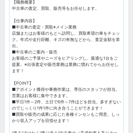
【職務概要】
中古車の査定、買取、販売等をお任せします。
【仕事内容】
■中古車の査定・買取※メイン業務
店舗またはお客様のもとへ訪問し、買取希望の車をチェッ
ク。年式や走行距離、キズの有無などから、査定金額を算
出。
■中古車のご案内・販売
お客様のご予算やニーズをヒアリングし、最適な1台をご
提案。※出張査定や販売業務は業務に慣れてからお任せし
ます！
【POINT】
■アポイント獲得や事務作業は、専任のスタッフが担当。
営業はお客様に集中できます。
■平日1件～2件、土日で6件～7件ほどを担当。多すぎない
のでじっくり1件1件に向き合うことができます！
■買取や販売の成果に応じた各種インセンもご用意。しっ
かり収入アップを目指せます！
“売る”ではなく“寄り添う”中古車の／高成約率＆高リター