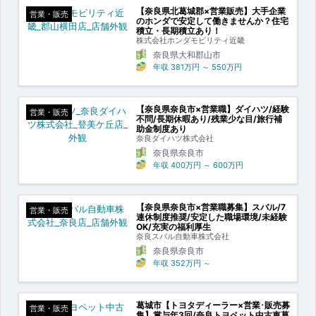
【奈良県北葛城郡×営業販売】大手企業
営業・販売
のホンダで安定して働きませんか？住宅
積立・長期積立あり！
株式会社ホンダモビリティ近畿
奈良県大和郡山市
年収
381万円
～
550万円
【奈良県奈良市×営業職】ダイハツ/経験
営業・販売
不問/長期休暇あり/残業少な目/旅行補
助金制度あり
奈良ダイハツ株式会社
奈良県奈良市
年収
400万円
～
600万円
【奈良県奈良市×営業職募集】スバル/7
営業・販売
連休制度推奨/安定した職場環境/未経験
OK/充実の福利厚生
奈良スバル自動車株式会社
奈良県奈良市
年収
352万円
～
葛城市【トヨタディーラー×営業･販売募
営業・販売
集】賞与年3回/奈良トヨペット中古車葛