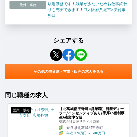
駅近勤務です！残業が少ないためお仕事終わ
受付・事務
りも充実できます！□大阪府八尾市×受付事
務□
シェアする
その他の奈良県・営業・販売の求人を見る
同じ職種の求人
【北葛城郡王寺町×営業職】日産ディー
営業・販売
ラー/インセンティブあり/手厚い福利厚
生/残業少な目
株式会社日産サティオ奈良
奈良県北葛城郡王寺町
年収
374万円
～
500万円