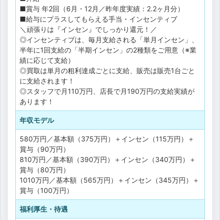
■賞与 年2回（6月・12月／昨年度実績：2.2ヶ月分）
■給与にプラスしてもらえる手当・インセンティブ
＼頑張りは『インセン』でしっかり還元！／
◎インセンティブは、毎月支給される「単月インセン」、
半年に1回支給の「半期インセン」の2種類をご用意（※業
績に応じて支給）
◎買取は単月の粗利達成ごとに支給、販売は販売1台ごと
に支給されます！
◎スタッフで月110万円、店長で月190万円の支給実績が
あります！
年収モデル
580万円／基本額（375万円）＋インセン（115万円）＋
賞与（90万円）
810万円／基本額（390万円）＋インセン（340万円）＋
賞与（80万円）
1010万円／基本額（565万円）＋インセン（345万円）＋
賞与（100万円）
福利厚生・待遇