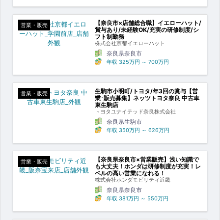
【奈良市×店舗総合職】イエローハット/
営業・販売
賞与あり/未経験OK/充実の研修制度/シ
フト制勤務
株式会社京都イエローハット
奈良県奈良市
年収
325万円
～
700万円
生駒市小明町/トヨタ/年3回の賞与【営
営業・販売
業･販売募集】ネッツトヨタ奈良 中古車
東生駒店
トヨタユナイテッド奈良株式会社
奈良県生駒市
年収
350万円
～
626万円
【奈良県奈良市×営業販売】浅い知識で
営業・販売
も大丈夫！ホンダは研修制度が充実！レ
ベルの高い営業になれる！
株式会社ホンダモビリティ近畿
奈良県奈良市
年収
381万円
～
550万円