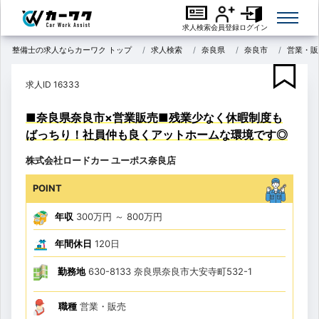
求人検索
会員登録
ログイン
整備士の求人ならカーワク トップ
求人検索
奈良県
奈良市
営業・販
求人ID 16333
■奈良県奈良市×営業販売■残業少なく休暇制度も
ばっちり！社員仲も良くアットホームな環境です◎
株式会社ロードカー ユーポス奈良店
POINT
年収
300万円
～
800万円
年間休日
120日
勤務地
630-8133 奈良県奈良市大安寺町532-1
職種
営業・販売