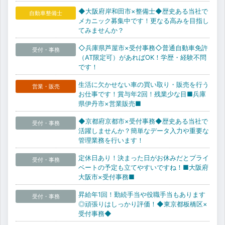
◆大阪府岸和田市×整備士◆歴史ある当社で
自動車整備士
メカニック募集中です！更なる高みを目指し
てみませんか？
◇兵庫県芦屋市×受付事務◇普通自動車免許
受付・事務
（AT限定可）があればOK！学歴・経験不問
です！
生活に欠かせない車の買い取り・販売を行う
営業・販売
お仕事です！賞与年2回！残業少な目■兵庫
県伊丹市×営業販売■
◆京都府京都市×受付事務◆歴史ある当社で
受付・事務
活躍しませんか？簡単なデータ入力や重要な
管理業務を行います！
定休日あり！決まった日がお休みだとプライ
受付・事務
ベートの予定も立てやすいですね！■大阪府
大阪市×受付事務■
昇給年1回！勤続手当や役職手当もあります
受付・事務
◎頑張りはしっかり評価！◆東京都板橋区×
受付事務◆