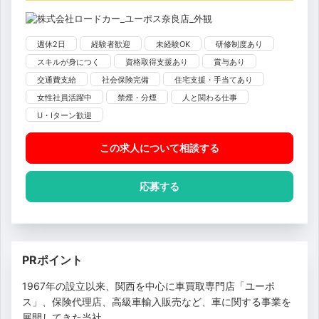
週休2日
経験者歓迎
未経験OK
研修制度あり
スキルが身につく
資格取得支援あり
賞与あり
交通費支給
社会保険完備
住宅支援・手当てあり
女性社員活躍中
禁煙・分煙
人と関わる仕事
U・Iターン歓迎
この求人について相談
する
応募する
PRポイント
1967年の設立以来、関西を中心に車買取専門店「ユーポ
ス」、保険代理店、高級車輸入販売など、車に関する事業を
展開してきた当社。