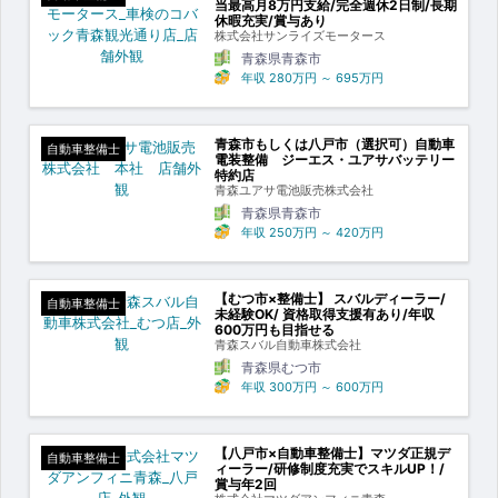
当最高月8万円支給/完全週休2日制/長期
休暇充実/賞与あり
株式会社サンライズモータース
青森県青森市
年収
280万円
～
695万円
青森市もしくは八戸市（選択可）自動車
自動車整備士
電装整備 ジーエス・ユアサバッテリー
特約店
青森ユアサ電池販売株式会社
青森県青森市
年収
250万円
～
420万円
【むつ市×整備士】 スバルディーラー/
自動車整備士
未経験OK/ 資格取得支援有あり/年収
600万円も目指せる
青森スバル自動車株式会社
青森県むつ市
年収
300万円
～
600万円
【八戸市×自動車整備士】マツダ正規デ
自動車整備士
ィーラー/研修制度充実でスキルUP！/
賞与年2回