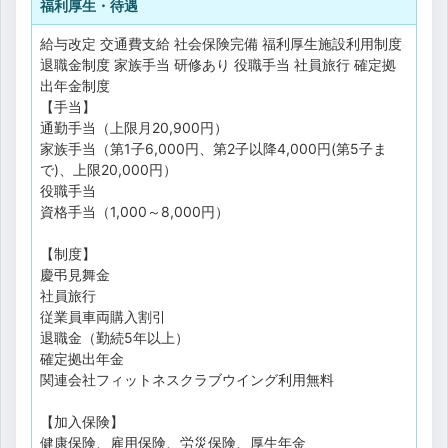
福利厚生・待遇
給与改定
交通費支給
社会保険完備
福利厚生施設利用制度
退職金制度
家族手当
研修あり
役職手当
社員旅行
確定拠
出年金制度
【手当】
通勤手当（上限月20,900円）
家族手当（第1子6,000円、第2子以降4,000円(第5子ま
で)、上限20,000円）
役職手当
資格手当（1,000～8,000円）
【制度】
慶弔見舞金
社員旅行
従業員車両購入割引
退職金（勤続5年以上）
確定拠出年金
関連会社フィットネスクラブウイング利用無料
【加入保険】
健康保険、雇用保険、労災保険、厚生年金