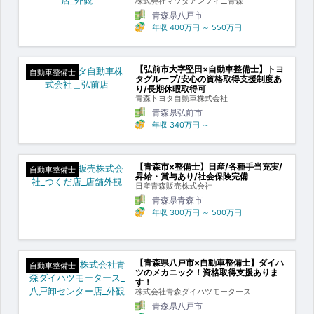
株式会社マツダアンフィニ青森
青森県八戸市
年収
400万円
～
550万円
【弘前市大字堅田×自動車整備士】トヨ
自動車整備士
タグループ/安心の資格取得支援制度あ
り/長期休暇取得可
青森トヨタ自動車株式会社
青森県弘前市
年収
340万円
～
【青森市×整備士】日産/各種手当充実/
自動車整備士
昇給・賞与あり/社会保険完備
日産青森販売株式会社
青森県青森市
年収
300万円
～
500万円
【青森県八戸市×自動車整備士】ダイハ
自動車整備士
ツのメカニック！資格取得支援ありま
す！
株式会社青森ダイハツモータース
青森県八戸市