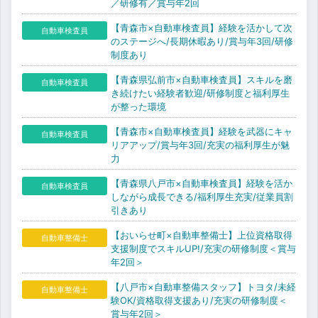
／研修有／賞与年2回
【青森市×自動車検査員】経験を活かして次
自動車検査員
のステージへ/長期休暇あり/賞与年3回/研修
制度あり
【青森県弘前市×自動車検査員】スキルを磨
自動車検査員
き続けたい経験者歓迎/研修制度と福利厚生
が整った環境
【青森市×自動車検査員】経験を武器にキャ
自動車検査員
リアアップ/賞与年3回/充実の福利厚生が魅
力
【青森県八戸市×自動車検査員】経験を活か
自動車検査員
しながら成長できる/福利厚生充実/従業員割
引きあり
【おいらせ町×自動車整備士】上位資格取得
自動車整備士
支援制度でスキルUP!/充実の研修制度＜賞与
年2回＞
【八戸市×自動車整備スタッフ】トヨタ/未経
自動車整備士
験OK/資格取得支援あり/充実の研修制度＜
賞与年2回＞