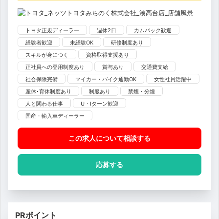
トヨタ正規ディーラー
週休2日
カムバック歓迎
経験者歓迎
未経験OK
研修制度あり
スキルが身につく
資格取得支援あり
正社員への登用制度あり
賞与あり
交通費支給
社会保険完備
マイカー・バイク通勤OK
女性社員活躍中
産休･育休制度あり
制服あり
禁煙・分煙
人と関わる仕事
U・Iターン歓迎
国産・輸入車ディーラー
この求人について相談
する
応募する
PRポイント