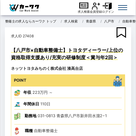
求人検索
会員登録
ログイン
整備士の求人ならカーワク トップ
求人検索
青森県
八戸市
自動車整
求人ID 27408
【八戸市×自動車整備士】トヨタディーラー/上位の
資格取得支援あり/充実の研修制度＜賞与年2回＞
ネッツトヨタみちのく株式会社 湊高台店
POINT
年収
223万円
～
年間休日
110日
勤務地
031-0813 青森県八戸市新井田水溜2−1
職種
自動車整備士