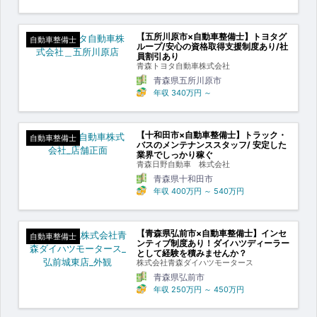
【五所川原市×自動車整備士】トヨタグ
自動車整備士
ループ/安心の資格取得支援制度あり/社
員割引あり
青森トヨタ自動車株式会社
青森県五所川原市
年収
340万円
～
【十和田市×自動車整備士】トラック・
自動車整備士
バスのメンテナンススタッフ/ 安定した
業界でしっかり稼ぐ
青森日野自動車 株式会社
青森県十和田市
年収
400万円
～
540万円
【青森県弘前市×自動車整備士】インセ
自動車整備士
ンティブ制度あり！ダイハツディーラー
として経験を積みませんか？
株式会社青森ダイハツモータース
青森県弘前市
年収
250万円
～
450万円