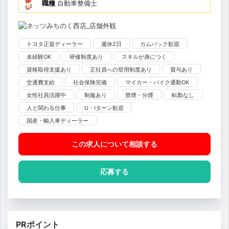
職種
自動車整備士
トヨタ正規ディーラー
週休2日
カムバック歓迎
未経験OK
研修制度あり
スキルが身につく
資格取得支援あり
正社員への登用制度あり
賞与あり
交通費支給
社会保険完備
マイカー・バイク通勤OK
女性社員活躍中
制服あり
禁煙・分煙
転勤なし
人と関わる仕事
U・Iターン歓迎
国産・輸入車ディーラー
この求人について相談
する
応募する
PRポイント