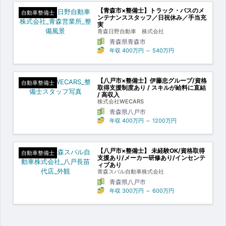
【青森市×整備士】トラック・バスのメ
自動車整備士
ンテナンススタッフ／日祝休み／手当充
実
青森日野自動車 株式会社
青森県青森市
年収
400万円
～
540万円
【八戸市×整備士】伊藤忠グループ/資格
自動車整備士
取得支援制度あり / スキルが給料に直結
/ 高収入
株式会社WECARS
青森県八戸市
年収
400万円
～
1200万円
【八戸市×整備士】 未経験OK/資格取得
自動車整備士
支援あり/メーカー研修あり/インセンテ
ィブあり
青森スバル自動車株式会社
青森県八戸市
年収
300万円
～
600万円