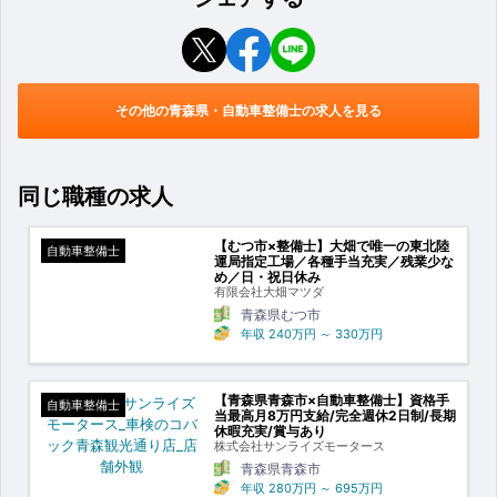
その他の青森県・自動車整備士の求人を見る
同じ職種の求人
【むつ市×整備士】大畑で唯一の東北陸
自動車整備士
運局指定工場／各種手当充実／残業少な
め／日・祝日休み
有限会社大畑マツダ
青森県むつ市
年収
240万円
～
330万円
【青森県青森市×自動車整備士】資格手
自動車整備士
当最高月8万円支給/完全週休2日制/長期
休暇充実/賞与あり
株式会社サンライズモータース
青森県青森市
年収
280万円
～
695万円