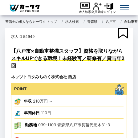
求人検索
会員登録
ログイン
整備士の求人ならカーワク トップ
求人検索
青森県
八戸市
自動車整
求人ID 54949
【八戸市×自動車整備スタッフ】資格を取りながら
スキルUPできる環境！未経験可／研修有／賞与年2
回
ネッツトヨタみちのく株式会社 西店
POINT
年収
210万円
～
年間休日
110日
勤務地
039-1103 青森県八戸市長苗代元木31-3