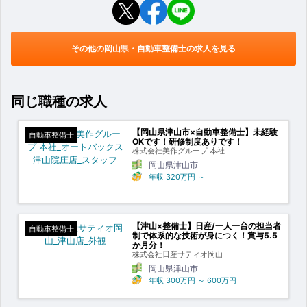
その他の岡山県・自動車整備士の求人を見る
同じ職種の求人
【岡山県津山市×自動車整備士】未経験
自動車整備士
OKです！研修制度ありです！
株式会社美作グループ 本社
岡山県津山市
年収
320万円
～
【津山×整備士】日産/一人一台の担当者
自動車整備士
制で体系的な技術が身につく！賞与5.5
か月分！
株式会社日産サティオ岡山
岡山県津山市
年収
300万円
～
600万円