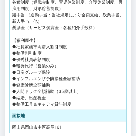
各種制度（退職金制度、育児休業制度、介護休業制度、再
雇用制度、財形貯蓄制度）
諸手当 （通勤手当：当社規定により全額支給、残業手当、
新人手当、他）
奨励金（サービス褒賞金・各種紹介手数料）
【福利厚生】
●社員家族車両購入割引制度
●整備割引制度
●優秀社員表彰制度
●報奨旅行（営業のみ）
●日産グループ保険
●インフルエンザ予防接種全額補助
●健康診断全額補助
●人間ドッグ全額補助（35歳以上）
●結婚、出産祝金
●整備工具＆キャディ貸与制度
面接地
岡山県岡山市中区高屋161