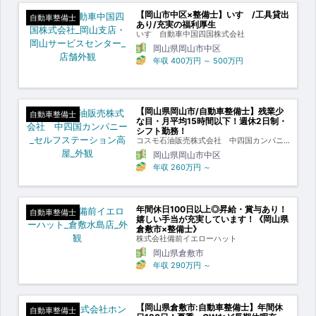
【岡山市中区×整備士】いすゞ/工具貸出
自動車整備士
あり/充実の福利厚生
いすゞ自動車中国四国株式会社
岡山県岡山市中区
年収
400万円
～
500万円
【岡山県岡山市/自動車整備士】残業少
自動車整備士
な目・月平均15時間以下！週休2日制・
シフト勤務！
コスモ石油販売株式会社 中四国カンパニ
ー
岡山県岡山市中区
年収
260万円
～
年間休日100日以上◎昇給・賞与あり！
自動車整備士
嬉しい手当が充実しています！《岡山県
倉敷市×整備士》
株式会社備前イエローハット
岡山県倉敷市
年収
290万円
～
【岡山県倉敷市:自動車整備士】年間休
自動車整備士