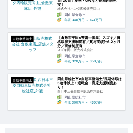
日120日！夏季・GWなど長期休暇充
実！
株式会社ホンダ四輪販売岡山
岡山県倉敷市
年収
340万円
～
474万円
【倉敷市平田×整備士募集】スズキ／資
自動車整備士
格取得支援制度有／賞与実績計6.2ヶ月
分／研修制度有
スズキ岡山販売株式会社
岡山県倉敷市
年収
320万円
～
650万円
岡山県総社市×自動車整備士/長期休暇は
自動車整備士
5連休以上！退職金・育児支援制度あ
り！
西日本三菱自動車販売株式会社
岡山県総社市
年収
300万円
～
450万円