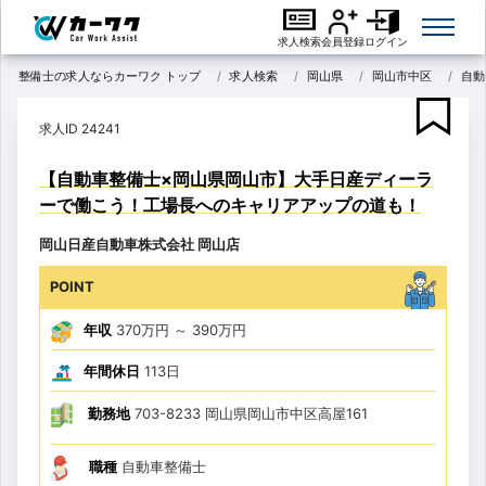
求人検索
会員登録
ログイン
整備士の求人ならカーワク トップ
求人検索
岡山県
岡山市中区
自動
求人ID 24241
【自動車整備士×岡山県岡山市】大手日産ディーラ
ーで働こう！工場長へのキャリアアップの道も！
岡山日産自動車株式会社 岡山店
POINT
年収
370万円
～
390万円
年間休日
113日
勤務地
703-8233 岡山県岡山市中区高屋161
職種
自動車整備士