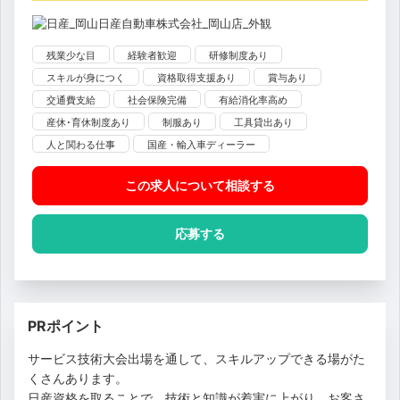
残業少な目
経験者歓迎
研修制度あり
スキルが身につく
資格取得支援あり
賞与あり
交通費支給
社会保険完備
有給消化率高め
産休･育休制度あり
制服あり
工具貸出あり
人と関わる仕事
国産・輸入車ディーラー
この求人について相談
する
応募する
PRポイント
サービス技術大会出場を通して、スキルアップできる場がた
くさんあります。
日産資格を取ることで、技術と知識が着実に上がり、お客さ