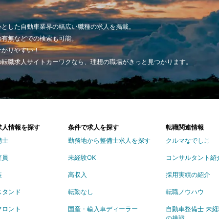
心とした自動車業界の幅広い職種の求人を掲載。
の有無などでの検索も可能。
分かりやすい！
の転職求人サイトカーワクなら、理想の職場がきっと見つかります。
求人情報を探す
条件で求人を探す
転職関連情報
備士
勤務地から整備士求人を探す
クルマなでしこ
査員
未経験OK
コンサルタント紹
装
高収入
採用実績の紹介
スタンド
転勤なし
転職ノウハウ
フロント
国産・輸入車ディーラー
自動車整備士 未
の挑戦