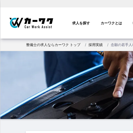
メ
イ
求人を探す
カーワクとは
ン
ナ
ビ
整備士の求人ならカーワク トップ
採用実績
念願の若手人
ゲ
ー
シ
ョ
ン