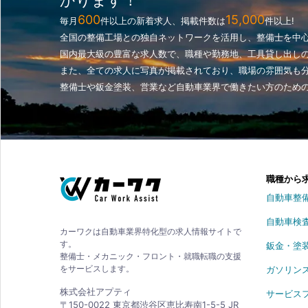
600
15,000
毎月
件以上の新着求人、掲載件数は
件以上!
全国の整備工場との独自ネットワークを活用し、整備士を中
国内最大級の豊富な求人数で、職種や勤務地、工具貸し出し
また、全ての求人に写真が掲載されており、職場の雰囲気も
整備士や鈑金塗装、営業など自動車業界で働きたい方のため
職種から
自動車整
自動車検
カーワクは自動車業界特化型の求人情報サイトで
す。
鈑金・塗
整備士・メカニック・フロント・就職転職の支援
をサービスします。
ガソリン
株式会社アプティ
サービス
〒150-0022 東京都渋谷区恵比寿南1-5-5 JR