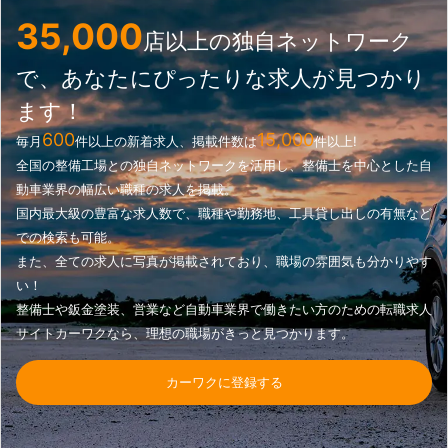
35,000
店以上の独自ネットワーク
で、あなたにぴったりな求人が見つかり
ます！
600
15,000
毎月
件以上の新着求人、掲載件数は
件以上!
全国の整備工場との独自ネットワークを活用し、整備士を中心とした自
動車業界の幅広い職種の求人を掲載。
国内最大級の豊富な求人数で、職種や勤務地、工具貸し出しの有無など
での検索も可能。
また、全ての求人に写真が掲載されており、職場の雰囲気も分かりやす
い！
整備士や鈑金塗装、営業など自動車業界で働きたい方のための転職求人
サイトカーワクなら、理想の職場がきっと見つかります。
カーワクに登録する