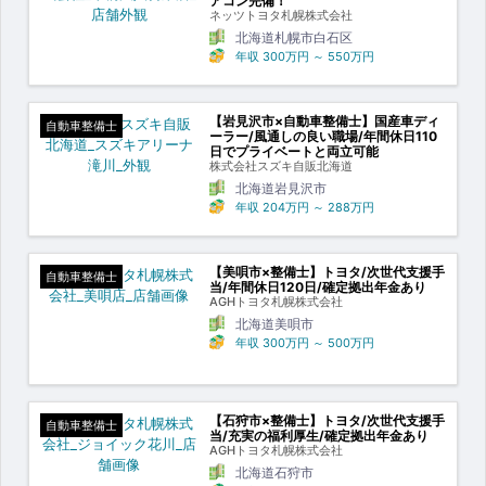
アコン完備！
ネッツトヨタ札幌株式会社
北海道札幌市白石区
年収
300万円
～
550万円
【岩見沢市×自動車整備士】国産車ディ
自動車整備士
ーラー/風通しの良い職場/年間休日110
日でプライベートと両立可能
株式会社スズキ自販北海道
北海道岩見沢市
年収
204万円
～
288万円
【美唄市×整備士】トヨタ/次世代支援手
自動車整備士
当/年間休日120日/確定拠出年金あり
AGHトヨタ札幌株式会社
北海道美唄市
年収
300万円
～
500万円
【石狩市×整備士】トヨタ/次世代支援手
自動車整備士
当/充実の福利厚生/確定拠出年金あり
AGHトヨタ札幌株式会社
北海道石狩市