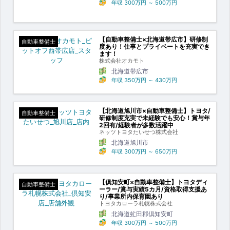
年収
300万円
～
500万円
【自動車整備士×北海道帯広市】研修制
自動車整備士
度あり！仕事とプライベートを充実でき
ます！
株式会社オカモト
北海道帯広市
年収
350万円
～
430万円
【北海道旭川市×自動車整備士】トヨタ/
自動車整備士
研修制度充実で未経験でも安心！賞与年
2回有/経験者が多数活躍中
ネッツトヨタたいせつ株式会社
北海道旭川市
年収
300万円
～
650万円
【俱知安町×自動車整備士】トヨタディ
自動車整備士
ーラー/賞与実績5カ月/資格取得支援あ
り/事業所内保育園あり
トヨタカローラ札幌株式会社
北海道虻田郡倶知安町
年収
300万円
～
500万円