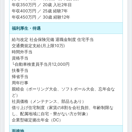
年収350万円 ／ 20歳 入社2年目
年収400万円 ／ 25歳 経験7年
年収450万円 ／ 30歳 経験12年
福利厚生・待遇
給与改定
社会保険完備
退職金制度
住宅手当
交通費規定支給(月上限10万)
時間外手当
資格手当
└自動車検査員手当月12,000円
扶養手当
帰省手当
周年行事
親睦会（ボーリング大会、ソフトボール大会、忘年会な
ど）
社員価格（メンテナンス、部品もあり）
借り上げ住宅制度（家賃の8割を会社負担、年齢制限な
し、配属地域に自宅・寮がない方が対象）
企業型確定拠出年金（DC）
面接地