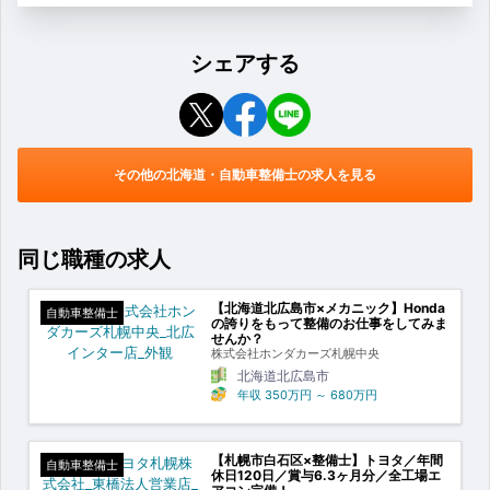
シェアする
その他の北海道・自動車整備士の求人を見る
同じ職種の求人
【北海道北広島市×メカニック】Honda
自動車整備士
の誇りをもって整備のお仕事をしてみま
せんか？
株式会社ホンダカーズ札幌中央
北海道北広島市
年収
350万円
～
680万円
【札幌市白石区×整備士】トヨタ／年間
自動車整備士
休日120日／賞与6.3ヶ月分／全工場エ