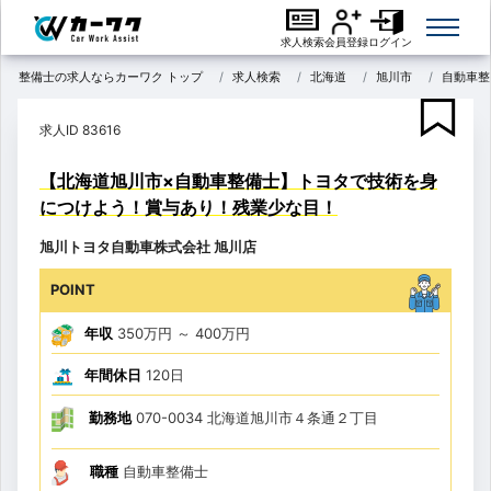
求人検索
会員登録
ログイン
整備士の求人ならカーワク トップ
求人検索
北海道
旭川市
自動車整
求人ID 83616
【北海道旭川市×自動車整備士】トヨタで技術を身
につけよう！賞与あり！残業少な目！
旭川トヨタ自動車株式会社 旭川店
POINT
年収
350万円
～
400万円
年間休日
120日
勤務地
070-0034 北海道旭川市４条通２丁目
職種
自動車整備士