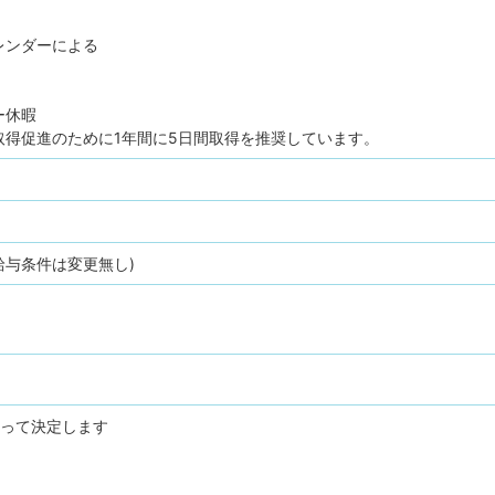
レンダーによる
ー休暇
取得促進のために1年間に5日間取得を推奨しています。
給与条件は変更無し)
よって決定します