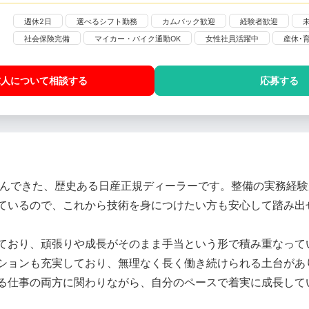
週休2日
選べるシフト勤務
カムバック歓迎
経験者歓迎
社会保険完備
マイカー・バイク通勤OK
女性社員活躍中
産休･
求人について相談
する
応募する
歩んできた、歴史ある日産正規ディーラーです。整備の実務経
ているので、これから技術を身につけたい方も安心して踏み出
ており、頑張りや成長がそのまま手当という形で積み重なって
ションも充実しており、無理なく長く働き続けられる土台があ
る仕事の両方に関わりながら、自分のペースで着実に成長して