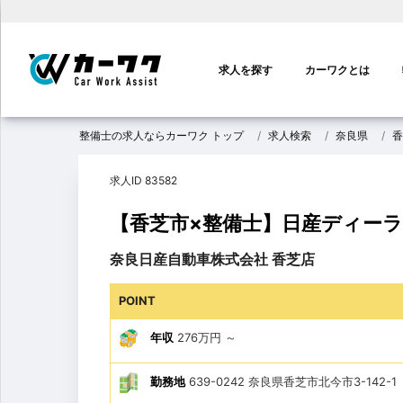
メ
イ
求人を探す
カーワクとは
ン
ナ
ビ
整備士の求人ならカーワク トップ
求人検索
奈良県
香
ゲ
ー
求人ID 83582
シ
ョ
【香芝市×整備士】日産ディーラ
ン
奈良日産自動車株式会社 香芝店
POINT
年収
276万円
～
勤務地
639-0242 奈良県香芝市北今市3-142-1