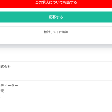
この求人について相談
する
応募する
検討リストに追加
株式会社
ー
規ディーラー
販売
検