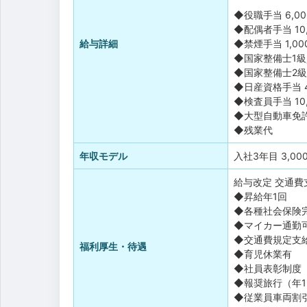
◆役職手当 6,00
◆配偶者手当 10
給与詳細
◆禁煙手当 1,00
◆国家整備士1級資
◆国家整備士2級資
◆日産資格手当 4,
◆検査員手当 10
◆大型自動車免許手
◆残業代
年収モデル
入社3年目 3,00
給与改定
交通費
◆昇給年1回
◆各種社会保険
◆マイカー通勤
◆交通費規定支
福利厚生・待遇
◆育児休業有
◆社員表彰制度
◆報奨旅行（年
◆従業員車両割