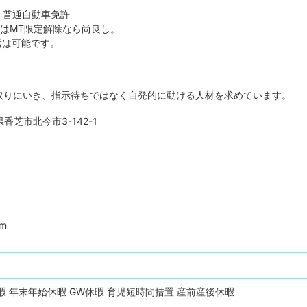
普通自動車免許
許はMT限定解除なら尚良し。
労は可能です。
取りにいき、指示待ちではなく自発的に動ける人材を求めています。
良県香芝市北今市3-142-1
pm
暇
年末年始休暇
GW休暇
育児短時間措置
産前産後休暇