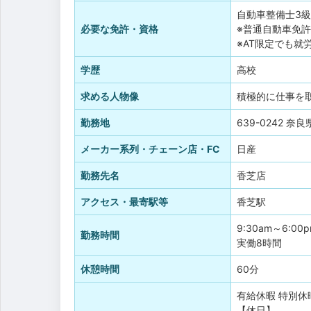
自動車整備士3級
必要な免許・資格
※普通自動車免
※AT限定でも就
学歴
高校
求める人物像
積極的に仕事を
勤務地
639-0242 奈
メーカー系列・チェーン店・FC
日産
勤務先名
香芝店
アクセス・最寄駅等
香芝駅
9:30am～6:00
勤務時間
実働8時間
休憩時間
60分
有給休暇
特別休
【休日】