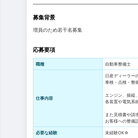
募集背景
増員のため若干名募集
応募要項
職種
自動車整備士
日産ディーラー
車検・点検・整
エンジン、操縦
仕事内容
各装置や電気系
また見積書や請
お客様への整備
必要な経験
未経験OK☆