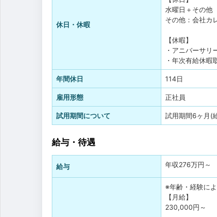
水曜日＋その他
その他：会社カ
休日・休暇
【休暇】
・アニバーサリ
・年次有給休暇
年間休日
114日
雇用形態
正社員
試用期間について
試用期間6ヶ月(
給与・待遇
年収
276万円
～
給与
※年齢・経験に
【月給】
230,000円～