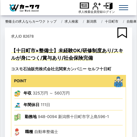
求人検索
会員登録
ログイン
整備士の求人ならカーワク トップ
求人検索
新潟県
十日町市
自動車
求人ID 82678
【十日町市×整備士】未経験OK/研修制度あり/スキ
ルが身につく/賞与あり/社会保険完備
コスモ石油販売株式会社北関東カンパニー セルフ十日町
POINT
年収
325万円
～
560万円
年間休日
111日
勤務地
948-0094 新潟県十日町市字上島596-1
職種
自動車整備士