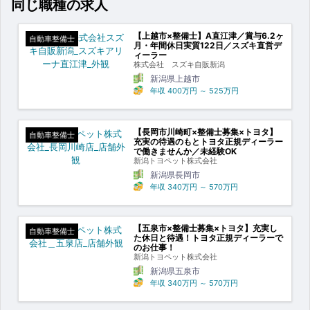
同じ職種の求人
【上越市×整備士】A直江津／賞与6.2ヶ
自動車整備士
月・年間休日実質122日／スズキ直営デ
ィーラー
株式会社 スズキ自販新潟
新潟県上越市
年収
400万円
～
525万円
【長岡市川崎町×整備士募集×トヨタ】
自動車整備士
充実の待遇のもとトヨタ正規ディーラー
で働きませんか／未経験OK
新潟トヨペット株式会社
新潟県長岡市
年収
340万円
～
570万円
【五泉市×整備士募集×トヨタ】充実し
自動車整備士
た休日と待遇！トヨタ正規ディーラーで
のお仕事！
新潟トヨペット株式会社
新潟県五泉市
年収
340万円
～
570万円