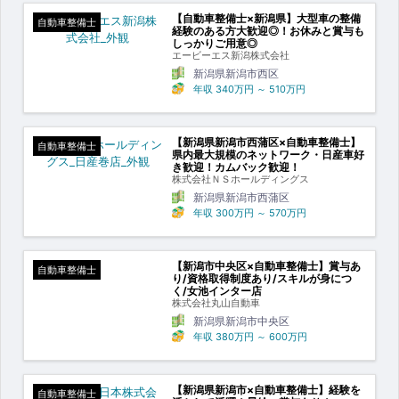
【自動車整備士×新潟県】大型車の整備
自動車整備士
経験のある方大歓迎◎！お休みと賞与も
しっかりご用意◎
エービーエス新潟株式会社
新潟県新潟市西区
年収
340万円
～
510万円
【新潟県新潟市西蒲区×自動車整備士】
自動車整備士
県内最大規模のネットワーク・日産車好
き歓迎！カムバック歓迎！
株式会社ＮＳホールディングス
新潟県新潟市西蒲区
年収
300万円
～
570万円
【新潟市中央区×自動車整備士】賞与あ
自動車整備士
り/資格取得制度あり/スキルが身につ
く/女池インター店
株式会社丸山自動車
新潟県新潟市中央区
年収
380万円
～
600万円
【新潟県新潟市×自動車整備士】経験を
自動車整備士