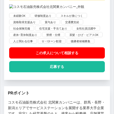
未経験OK
研修制度あり
スキルが身につく
資格取得支援あり
賞与あり
交通費支給
社会保険完備
住宅支援・手当てあり
女性社員活躍中
産休･育休制度あり
禁煙・分煙
茶髪・ひげ・ピアスOK
人と関わる仕事
U・Iターン歓迎
後継者候補募集
この求人について相談
する
応募する
PRポイント
コスモ石油販売株式会社 北関東カンパニーは、群馬・長野・
新潟エリアでサービスステーションを展開する業界大手企業
です。安定した経営基盤のもと、接客から軽整備、店舗運営