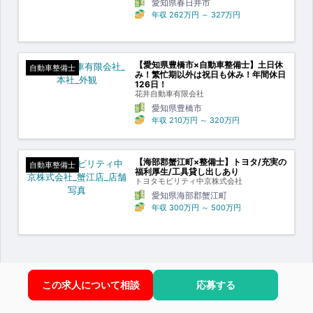
愛知県春日井市
年収
262万円
～
327万円
【愛知県豊橋市×自動車整備士】土日休
自動車整備士
み！繁忙期以外は祝日も休み！年間休日
126日！
花井自動車有限会社
愛知県豊橋市
年収
210万円
～
320万円
【海部郡蟹江町×整備士】トヨタ/充実の
自動車整備士
福利厚生/工具貸し出しあり
トヨタモビリティ中京株式会社
愛知県海部郡蟹江町
年収
300万円
～
500万円
この求人について相談
応募する
職種から求人情報を探す