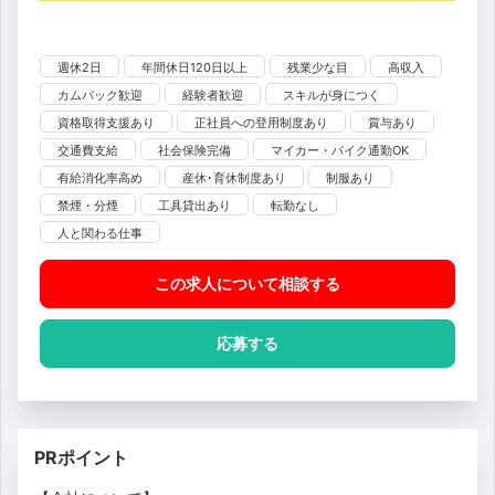
週休2日
年間休日120日以上
残業少な目
高収入
カムバック歓迎
経験者歓迎
スキルが身につく
資格取得支援あり
正社員への登用制度あり
賞与あり
交通費支給
社会保険完備
マイカー・バイク通勤OK
有給消化率高め
産休･育休制度あり
制服あり
禁煙・分煙
工具貸出あり
転勤なし
人と関わる仕事
この求人について相談
する
応募する
PRポイント