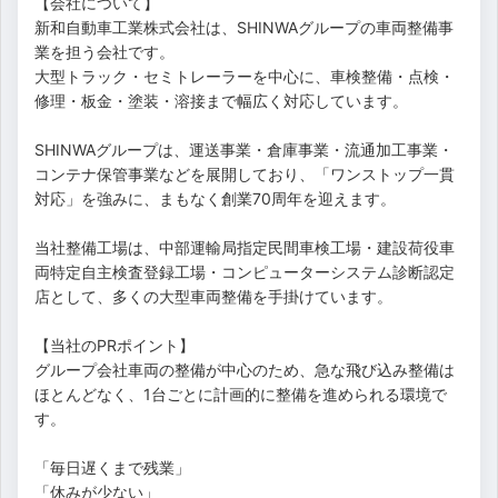
【会社について】
新和自動車工業株式会社は、SHINWAグループの車両整備事
業を担う会社です。
大型トラック・セミトレーラーを中心に、車検整備・点検・
修理・板金・塗装・溶接まで幅広く対応しています。
SHINWAグループは、運送事業・倉庫事業・流通加工事業・
コンテナ保管事業などを展開しており、「ワンストップ一貫
対応」を強みに、まもなく創業70周年を迎えます。
当社整備工場は、中部運輸局指定民間車検工場・建設荷役車
両特定自主検査登録工場・コンピューターシステム診断認定
店として、多くの大型車両整備を手掛けています。
【当社のPRポイント】
グループ会社車両の整備が中心のため、急な飛び込み整備は
ほとんどなく、1台ごとに計画的に整備を進められる環境で
す。
「毎日遅くまで残業」
「休みが少ない」