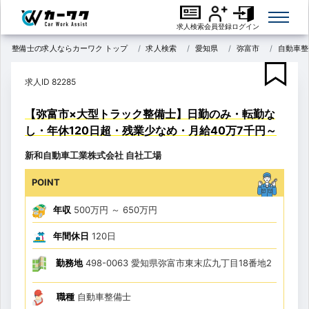
求人検索
会員登録
ログイン
整備士の求人ならカーワク トップ
求人検索
愛知県
弥富市
自動車整
求人ID 82285
【弥富市×大型トラック整備士】日勤のみ・転勤な
し・年休120日超・残業少なめ・月給40万7千円～
新和自動車工業株式会社 自社工場
POINT
年収
500万円
～
650万円
年間休日
120日
勤務地
498-0063 愛知県弥富市東末広九丁目18番地2
職種
自動車整備士