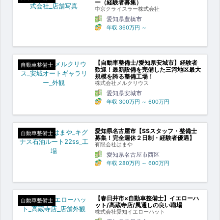
ー（経験者募集）
中京クライスラー株式会社
愛知県豊橋市
年収
360万円
～
【自動車整備士/愛知県安城市】経験者
自動車整備士
歓迎！最新設備を完備した三河地区最大
規模を誇る整備工場！
株式会社メルクリウス
愛知県安城市
年収
300万円
～
600万円
愛知県名古屋市【SSスタッフ・整備士
自動車整備士
募集！完全週休２日制・経験者優遇】
有限会社はまや
愛知県名古屋市西区
年収
280万円
～
600万円
【春日井市×自動車整備士】イエローハ
自動車整備士
ット/高蔵寺店/風通しの良い職場
株式会社愛知イエローハット