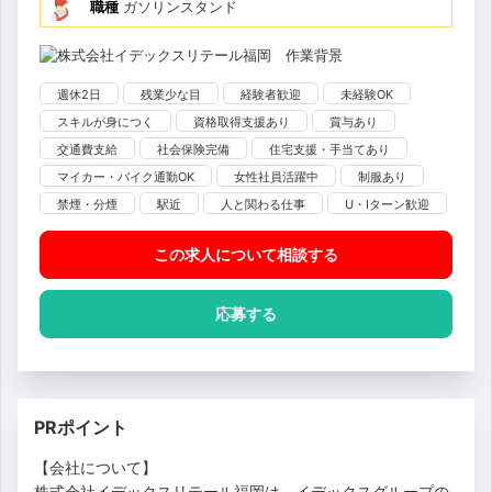
職種
ガソリンスタンド
週休2日
残業少な目
経験者歓迎
未経験OK
スキルが身につく
資格取得支援あり
賞与あり
交通費支給
社会保険完備
住宅支援・手当てあり
マイカー・バイク通勤OK
女性社員活躍中
制服あり
禁煙・分煙
駅近
人と関わる仕事
U・Iターン歓迎
この求人について相談
する
応募する
PRポイント
【会社について】
株式会社イデックスリテール福岡は、イデックスグループの