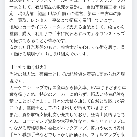
一員として、石油製品の販売を基盤に、自動車整備工場（指
定工場6店舗、認証工場2店舗）の運営、新車・中古車の販
売・買取、レンタカー事業まで幅広く展開しています。
地域のカーライフをトータルで支える企業として、給油から
整備、購入、利用まで「車に関わるすべて」をワンストップ
で提供できることが強みです。
安定した経営基盤のもと、整備士が安心して技術を磨き、長
く働ける環境づくりに取り組んでいます。
【当社で働く魅力】
当社の魅力は、整備士としての経験値を着実に高められる環
境です。
カーケアショップでは国産車から輸入車、EV車さまざまな車
種を扱うため、特定のメーカーに偏らず、幅広い整備経験を
積むことができます。日々の業務を通して自然と対応力が身
につき、整備士としての引き出しが増えていきます。
また、資格取得支援制度が充実しており、整備士資格はもち
ろん、コーティング資格や大型免許など、キャリアアップに
つながる資格取得を会社がバックアップ。努力や成長は資格
手当や職務手当などでしっかり評価され、スキルアップが収