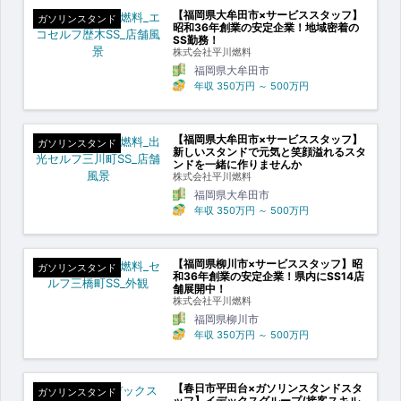
【福岡県大牟田市×サービススタッフ】
ガソリンスタンド
昭和36年創業の安定企業！地域密着の
SS勤務！
株式会社平川燃料
福岡県大牟田市
年収
350万円
～
500万円
【福岡県大牟田市×サービススタッフ】
ガソリンスタンド
新しいスタンドで元気と笑顔溢れるスタ
ンドを一緒に作りませんか
株式会社平川燃料
福岡県大牟田市
年収
350万円
～
500万円
【福岡県柳川市×サービススタッフ】昭
ガソリンスタンド
和36年創業の安定企業！県内にSS14店
舗展開中！
株式会社平川燃料
福岡県柳川市
年収
350万円
～
500万円
【春日市平田台×ガソリンスタンドスタ
ガソリンスタンド
ッフ】イデックスグループ/接客スキル