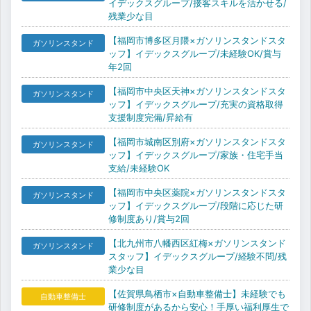
イデックスグループ/接客スキルを活かせる/
残業少な目
【福岡市博多区月隈×ガソリンスタンドスタ
ガソリンスタンド
ッフ】イデックスグループ/未経験OK/賞与
年2回
【福岡市中央区天神×ガソリンスタンドスタ
ガソリンスタンド
ッフ】イデックスグループ/充実の資格取得
支援制度完備/昇給有
【福岡市城南区別府×ガソリンスタンドスタ
ガソリンスタンド
ッフ】イデックスグループ/家族・住宅手当
支給/未経験OK
【福岡市中央区薬院×ガソリンスタンドスタ
ガソリンスタンド
ッフ】イデックスグループ/段階に応じた研
修制度あり/賞与2回
【北九州市八幡西区紅梅×ガソリンスタンド
ガソリンスタンド
スタッフ】イデックスグループ/経験不問/残
業少な目
【佐賀県鳥栖市×自動車整備士】未経験でも
自動車整備士
研修制度があるから安心！手厚い福利厚生で