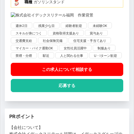
職種
ガソリンスタンド
週休2日
残業少な目
経験者歓迎
未経験OK
スキルが身につく
資格取得支援あり
賞与あり
交通費支給
社会保険完備
住宅支援・手当てあり
マイカー・バイク通勤OK
女性社員活躍中
制服あり
禁煙・分煙
駅近
人と関わる仕事
U・Iターン歓迎
この求人について相談
する
応募する
PRポイント
【会社について】
株式会社イデックスリテール福岡は、イデックスグループの