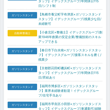
タッフ】イデックスグループ/年間休日115
日/シフト制
【鳥栖市養父町字布津原×ガソリンスタンド
ガソリンスタンド
スタッフ】イデックスグループ/残業少な目/
未経験可
【小倉北区×整備士】イデックスグループ/創
自動車整備士
業1946年創業の安定企業/整備技術のスキル
アップできる
【春日市下白水南×ガソリンスタンドスタッ
ガソリンスタンド
フ】イデックスグループ/接客スキルを磨く/
残業少
【京都郡苅田町磯浜町×ガソリンスタンドス
ガソリンスタンド
タッフ】イデックスグループ/年間休日115
日/昇給あり
【福岡市博多区×ガソリンスタンドスタッ
ガソリンスタンド
フ】業界未経験者歓迎！イデックスグルー
プ/住宅手当あり
【福岡市早良区小田部×ガソリンスタンドス
ガソリンスタンド
タッフ】イデックスグループ/車通勤可/経験