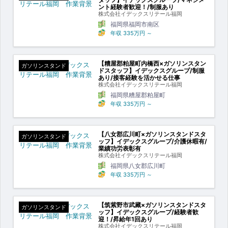
ント経験者歓迎！/制服あり
株式会社イデックスリテール福岡
福岡県福岡市南区
年収
335万円
～
【糟屋郡粕屋町内橋西×ガソリンスタン
ガソリンスタンド
ドスタッフ】イデックスグループ/制服
あり/接客経験を活かせる仕事
株式会社イデックスリテール福岡
福岡県糟屋郡粕屋町
年収
335万円
～
【八女郡広川町×ガソリンスタンドスタ
ガソリンスタンド
ッフ】イデックスグループ/介護休暇有/
業績功労表彰有
株式会社イデックスリテール福岡
福岡県八女郡広川町
年収
335万円
～
【筑紫野市武藏×ガソリンスタンドスタ
ガソリンスタンド
ッフ】イデックスグループ/経験者歓
迎！/昇給年1回あり
株式会社イデックスリテール福岡