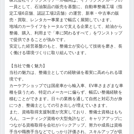
一員として、石油製品の販売を基盤に、自動車整備工場（指
定工場6店舗、認証工場2店舗）の運営、新車・中古車の販
売・買取、レンタカー事業まで幅広く展開しています。
地域のカーライフをトータルで支える企業として、給油から
整備、購入、利用まで「車に関わるすべて」をワンストップ
で提供できることが強みです。
安定した経営基盤のもと、整備士が安心して技術を磨き、長
く働ける環境づくりに取り組んでいます。
【当社で働く魅力】
当社の魅力は、整備士としての経験値を着実に高められる環
境です。
カーケアショップでは国産車から輸入車、EV車さまざまな車
種を扱うため、特定のメーカーに偏らず、幅広い整備経験を
積むことができます。日々の業務を通して自然と対応力が身
につき、整備士としての引き出しが増えていきます。
また、資格取得支援制度が充実しており、整備士資格はもち
ろん、コーティング資格や大型免許など、キャリアアップに
つながる資格取得を会社がバックアップ。努力や成長は資格
手当や職務手当などでしっかり評価され、スキルアップが収