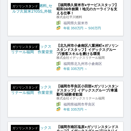
【福岡県久留米市×サービススタッフ】
ガソリンスタンド
昭和36年創業！地元のカーライフを支
える仕事！
株式会社平川燃料
福岡県久留米市
年収
350万円
～
500万円
【北九州市小倉南区八重洲町×ガソリン
ガソリンスタンド
スタンドスタッフ】イデックスグルー
プ/接客スキルを磨ける環境
株式会社イデックスリテール福岡
福岡県北九州市小倉南区
年収
335万円
～
【福岡市早良区小田部×ガソリンスタン
ガソリンスタンド
ドスタッフ】イデックスグループ/車通
勤可/経験者歓迎
株式会社イデックスリテール福岡
福岡県福岡市早良区
年収
335万円
～
【福岡市南区塩原×ガソリンスタンドス
ガソリンスタンド
タッフ】イデックスグループ/マネジメ