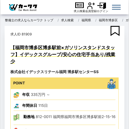
求人検索
会員登録
ログイン
整備士の求人ならカーワク トップ
求人検索
福岡県
福岡市博多区
ガ
求人ID 81909
【福岡市博多区博多駅前×ガソリンスタンドスタッ
フ】イデックスグループ/安心の住宅手当あり/残業
少
株式会社イデックスリテール福岡 博多駅センターSS
POINT
年収
335万円
～
年間休日
115日
勤務地
812-0011 福岡県福岡市博多区博多駅前2-15-16