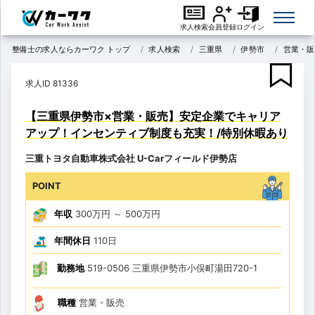
求人検索
会員登録
ログイン
整備士の求人ならカーワク トップ
求人検索
三重県
伊勢市
営業・販
求人ID 81336
【三重県伊勢市×営業・販売】安定企業でキャリア
アップ！インセンティブ制度も充実！/特別休暇あり
三重トヨタ自動車株式会社 U-Carフィールド伊勢店
POINT
年収
300万円
～
500万円
年間休日
110日
勤務地
519-0506 三重県伊勢市小俣町湯田720-1
職種
営業・販売