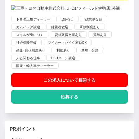
トヨタ正規ディーラー
週休2日
残業少な目
カムバック歓迎
経験者歓迎
研修制度あり
スキルが身につく
資格取得支援あり
賞与あり
社会保険完備
マイカー・バイク通勤OK
産休･育休制度あり
制服あり
禁煙・分煙
人と関わる仕事
U・Iターン歓迎
国産・輸入車ディーラー
この求人について相談
する
応募する
PRポイント