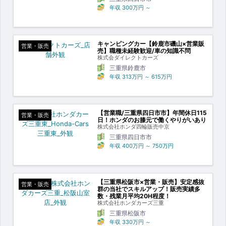
年収
300万円
～
キャンピングカー【鈴鹿市磯山×営業販
営業・販売
売】職種未経験歓迎/車の知識不問
株式会ダイレクトカーズ
三重県鈴鹿市
年収
313万円
～
615万円
【営業職/三重県四日市市】年間休日115
営業・販売
日！ホンダのお膝元で働くやりがいあり
株式会社ホンダ四輪販売中京
三重県四日市市
年収
400万円
～
750万円
【三重県松阪市×営業・販売】安定感抜
営業・販売
群の当社でスキルアップ！販売実績多
数・残業月平均20H程度！
株式会社ホンダカーズ三重
三重県松阪市
年収
330万円
～