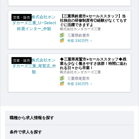
【三重県鈴鹿市×セールススタッフ】当
営業・販売
社独自の研修制度有◎経験がなくてもす
ぐに活躍できますよ
株式会社ホンダカーズ三重
三重県鈴鹿市
年収
330万円
～
◆三重県尾鷲市×セールススタッフ◆残
営業・販売
業も少なく働きやすさ抜群！時間に追わ
れる日々から卒業！
株式会社ホンダカーズ三重
三重県尾鷲市
年収
330万円
～
職種から求人情報を探す
条件で求人を探す