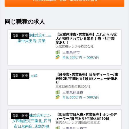
同じ職種の求人
【三重県津市×営業販売】これからも拡
営業・販売
大が期待されている業界！ 寮・社宅制
度あり！
太陽建機レンタル株式会社
三重県津市
年収
336万円
～
550万円
【鈴鹿市×営業販売】日産ディーラー/未
営業・販売
経験OK/年間休日116日/メーカー研修あ
り
三重日産自動車株式会社
三重県鈴鹿市
年収
360万円
～
500万円
【四日市市日永東×営業販売】ホンダデ
営業・販売
ィーラー/賞与あり/年間休日110日
株式会社ホンダ四輪販売三重北
三重県四日市市