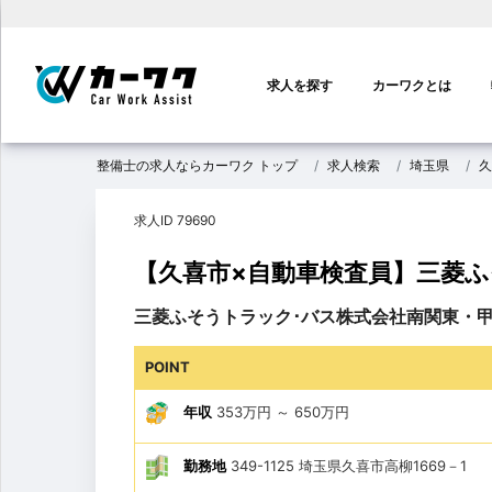
メ
イ
求人を探す
カーワクとは
ン
ナ
ビ
整備士の求人ならカーワク トップ
求人検索
埼玉県
久
ゲ
ー
求人ID 79690
シ
ョ
【久喜市×自動車検査員】三菱ふそ
ン
三菱ふそうトラック･バス株式会社南関東・甲
POINT
年収
353万円
～
650万円
勤務地
349-1125 埼玉県久喜市高柳1669－1