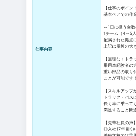
【仕事のポイン
基本ペアでの作
～1日に扱う台
1チーム（4～5
配属された拠点
上記は規模の大
仕事内容
【無理なくトラ
乗用車経験者の
重い部品の取り
ことが可能です
【スキルアップ
トラック・バス
長く車に乗って
満足すること間
【先輩社員の声
◎入社17年目K
整備学校では乗