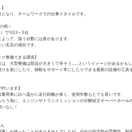
ト】
業となり、チームワークでの仕事スタイルです。
数の例～
人）で1日3～5台
によって、扱う台数には差があります。
きい支店の場合です。
ック整備できる環境】
方は、大型整備は部品が大きくて辛そう……というイメージがあるかも
付けを楽にしたり、移動をサポート常にしたりできる最新の設備や工具
！
が叶います】
は乗用車に比べ遥かに走行距離が多く、使用年数もとても長いです。
もらう為に、エンジンやトランスミッションの分解組立オーバーホール
違いなし！
】
さん
用車しか扱ったことがありませんでしたが、会社の安定性や雰囲気、制