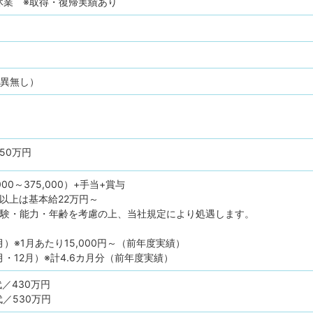
休業 ※取得・復帰実績あり
差異無し）
650万円
00～375,000）+手当+賞与
以上は基本給22万円～
経験・能力・年齢を考慮の上、当社規定により処遇します。
月）※1月あたり15,000円～（前年度実績）
月・12月）※計4.6カ月分（前年度実績）
代／430万円
代／530万円