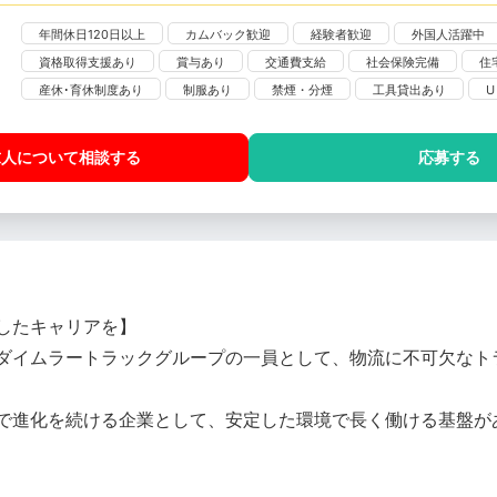
年間休日120日以上
カムバック歓迎
経験者歓迎
外国人活躍中
資格取得支援あり
賞与あり
交通費支給
社会保険完備
住
産休･育休制度あり
制服あり
禁煙・分煙
工具貸出あり
U
求人について相談
する
応募する
したキャリアを】
ダイムラートラックグループの一員として、物流に不可欠なト
で進化を続ける企業として、安定した環境で長く働ける基盤が