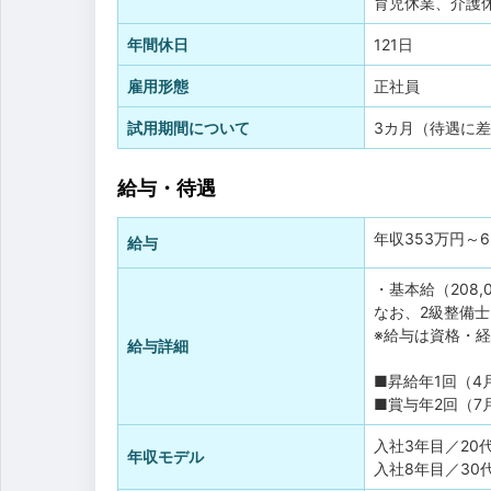
育児休業、介護
年間休日
121日
雇用形態
正社員
試用期間について
3カ月（待遇に
給与・待遇
年収
353万円
～
給与
・基本給（208,0
なお、2級整備士
※給与は資格・
給与詳細
■昇給年1回（4
■賞与年2回（7
入社3年目／20
年収モデル
入社8年目／30