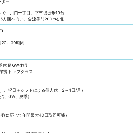
ンター
スで「川口一丁目」下車後徒歩19分
25方面へ向い、合流手前200m右側
pm
20～30時間
季休暇
GW休暇
で業界トップクラス
）、祝日＋シフトによる個人休（2～4日/月）
始、GW、夏季）
年数に応じて年間最大40日取得可能）