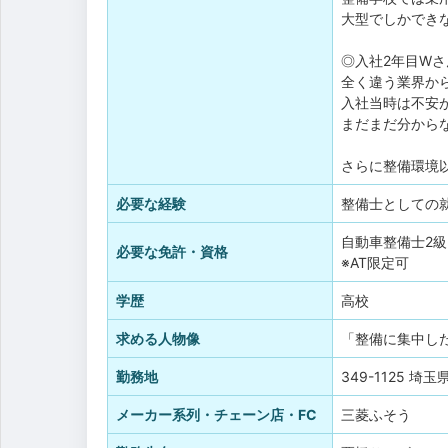
大型でしかでき
◎入社2年目Wさ
全く違う業界か
入社当時は不安
まだまだ分から
さらに整備環境
必要な経験
整備士としての
自動車整備士2級
必要な免許・資格
※AT限定可
学歴
高校
求める人物像
「整備に集中し
勤務地
349-1125 埼
メーカー系列・チェーン店・FC
三菱ふそう