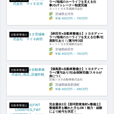
ラー/地域のカーライフを支える仕
事/OJTトレーナー制度完備
ネッツトヨタ茨城株式会社
茨城県古河市
年収
400万円
～
750万円
【鉾田市×自動車整備士】トヨタディー
自動車整備士
ラー/地域のカーライフを支える仕事/社
員割引あり！/賞与年3回
ネッツトヨタ茨城株式会社
茨城県鉾田市
年収
400万円
～
750万円
【猿島郡×自動車整備士】トヨタディー
自動車整備士
ラー/賞与あり/社会保険完備/スキルが
身につく
茨城トヨタ自動車株式会社
茨城県猿島郡境町
年収
400万円
～
690万円
完全週休2日【那珂郡東海村×整備士】
自動車整備士
整備業界を離れた方もOK！能力・経験
により給与を決定！