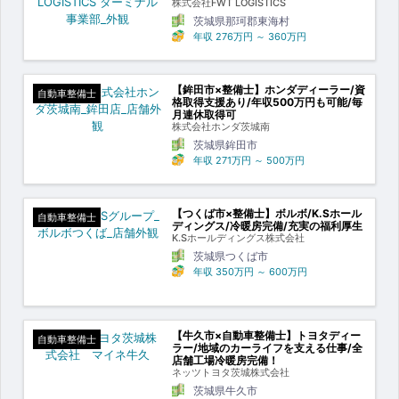
株式会社FWT LOGISTICS
茨城県那珂郡東海村
年収
276万円
～
360万円
【鉾田市×整備士】ホンダディーラー/資
自動車整備士
格取得支援あり/年収500万円も可能/毎
月連休取得可
株式会社ホンダ茨城南
茨城県鉾田市
年収
271万円
～
500万円
【つくば市×整備士】ボルボ/K.Sホール
自動車整備士
ディングス/冷暖房完備/充実の福利厚生
K.Sホールディングス株式会社
茨城県つくば市
年収
350万円
～
600万円
【牛久市×自動車整備士】トヨタディー
自動車整備士
ラー/地域のカーライフを支える仕事/全
店舗工場冷暖房完備！
ネッツトヨタ茨城株式会社
茨城県牛久市