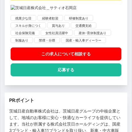
残業少な目
経験者歓迎
研修制度あり
スキルが身につく
賞与あり
交通費支給
社会保険完備
女性社員活躍中
産休･育休制度あり
制服あり
禁煙・分煙
国産・輸入車ディーラー
この求人について相談
する
応募する
PRポイント
茨城日産自動車株式会社は、茨城日産グループの中核企業と
して、地域のお客様に安心・快適なカーライフを提供してい
ます。当社が所属する株式会社茨日ホールディングは、国産
3ブランド・輸入車11ブランドを取り扱い、新車・中古車販