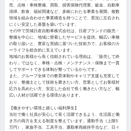
売、点検・車検整備、買取、損害保険代理業、鈑金、自動車
清掃、飲食、福祉関連など、多岐にわたる事業を展開。複数
領域を組み合わせた事業構造を持つことで、景況に左右され
にくい安定した基盤を築いています。
その中で茨城日産自動車株式会社は、日産ブランドの販売・
整備を中心に、地域に密着したサービスを提供。幅広い車種
の取り扱いと、豊富な実績に基づいた技術力で、お客様のカ
ーライフを総合的に支えています。
地域のお客様から長く信頼されている理由は、「販売して終
わり」ではなく、車検・点検・メンテナンス・保険まで一貫
してサポートできる体制が整っているからです。
また、グループ全体での教育体制やキャリア支援も充実して
おり、整備士として技術を磨きたい方、営業としてお客様対
応力を高めたい方、安定した会社で長く働きたい方など、幅
広い人材が活躍できる環境があります。
【働きやすい環境と嬉しい福利厚生】
当社で働く社員が安心して長く活躍できるよう、生活面と働
き方の両方を支える制度を整えています。通勤手当（上限5
万円）、家族手当、工具手当、通勤車両維持手当など、日々