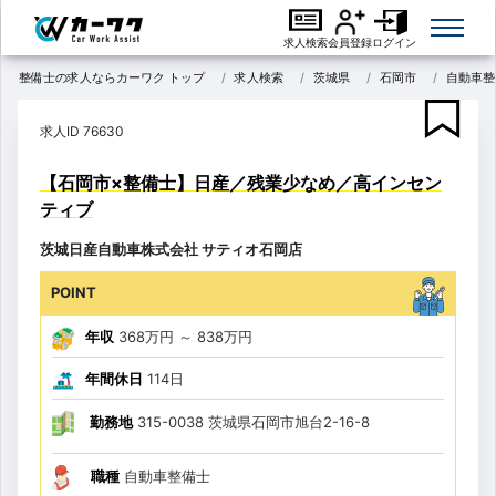
求人検索
会員登録
ログイン
整備士の求人ならカーワク トップ
求人検索
茨城県
石岡市
自動車整
求人ID 76630
【石岡市×整備士】日産／残業少なめ／高インセン
ティブ
茨城日産自動車株式会社 サティオ石岡店
POINT
年収
368万円
～
838万円
年間休日
114日
勤務地
315-0038 茨城県石岡市旭台2-16-8
職種
自動車整備士