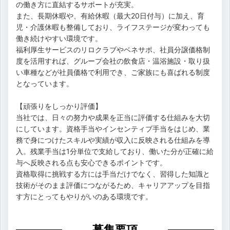
の働き方に直結するサポートが充実。
また、長期休暇や、有給休暇（最大20日付与）に加え、育
児・介護休暇も整備しており、ライフステージが変わっても
働き続けやすい環境です。
福利厚生サービスのリロクラブやベネサポ、社員分譲価格制
度を活用すれば、グループ会社の飲食店・温浴施設・取り扱
い車種などが社員価格で利用でき、ご家族にも喜ばれる制度
となっています。
【頑張りをしっかり評価】
当社では、日々の努力や成果を正当に評価する仕組みを大切
にしています。資格手当やインセンティブ手当をはじめ、業
務で身につけたスキルや実績が収入に反映される仕組みを導
入。残業手当は1分単位で支給しており、働いた分が正確に給
与へ反映される点も安心できるポイントです。
資格取得に挑戦する方には手当だけでなく、習得した知識と
技術がそのまま評価につながるため、キャリアアップを目指
す方にとってもやりがいのある環境です。
募集要項