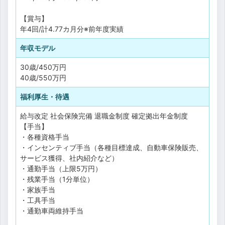
【賞与】
年4回/計4.77カ月分※前年度実績
年収モデル
30歳/450万円
40歳/550万円
福利厚生・待遇
給与改定
社会保険完備
退職金制度
確定拠出年金制度
【手当】
・各種資格手当
・インセンティブ手当（各種目標達成、自動車保険販売、
サービス獲得、社内紹介など）
・通勤手当（上限5万円）
・残業手当（1分単位）
・家族手当
・工具手当
・通勤車両維持手当