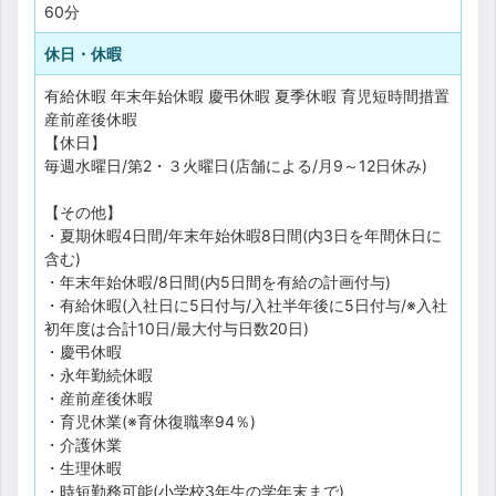
60分
休日・休暇
有給休暇
年末年始休暇
慶弔休暇
夏季休暇
育児短時間措置
産前産後休暇
【休日】
毎週水曜日/第2・３火曜日(店舗による/月9～12日休み)
【その他】
・夏期休暇4日間/年末年始休暇8日間(内3日を年間休日に
含む)
・年末年始休暇/8日間(内5日間を有給の計画付与)
・有給休暇(入社日に5日付与/入社半年後に5日付与/※入社
初年度は合計10日/最大付与日数20日)
・慶弔休暇
・永年勤続休暇
・産前産後休暇
・育児休業(※育休復職率94％)
・介護休業
・生理休暇
・時短勤務可能(小学校3年生の学年末まで)