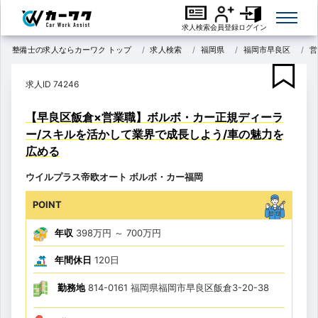
求人検索
会員登録
ログイン
整備士の求人ならカーワク トップ
求人検索
福岡県
福岡市早良区
営
求人ID 74246
【早良区飯倉×営業職】ボルボ・カー正規ディーラ
ー/スキルを活かして業界で成長しよう/車の魅力を
広める
ウイルプラス帝欧オート ボルボ・カー福岡
POINT
年収
398万円
～
700万円
年間休日
120日
勤務地
814-0161 福岡県福岡市早良区飯倉3-20-38