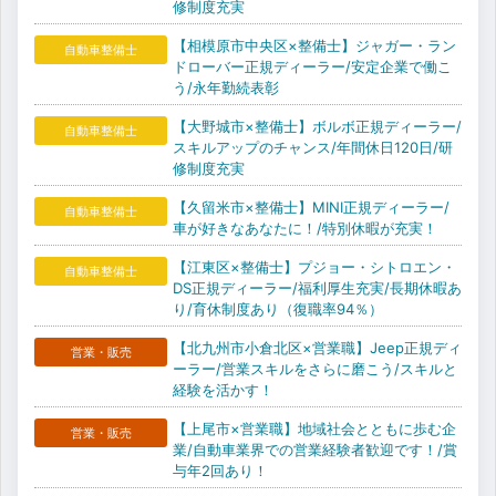
修制度充実
【相模原市中央区×整備士】ジャガー・ラン
自動車整備士
ドローバー正規ディーラー/安定企業で働こ
う/永年勤続表彰
【大野城市×整備士】ボルボ正規ディーラー/
自動車整備士
スキルアップのチャンス/年間休日120日/研
修制度充実
【久留米市×整備士】MINI正規ディーラー/
自動車整備士
車が好きなあなたに！/特別休暇が充実！
【江東区×整備士】プジョー・シトロエン・
自動車整備士
DS正規ディーラー/福利厚生充実/長期休暇あ
り/育休制度あり（復職率94％）
【北九州市小倉北区×営業職】Jeep正規ディ
営業・販売
ーラー/営業スキルをさらに磨こう/スキルと
経験を活かす！
【上尾市×営業職】地域社会とともに歩む企
営業・販売
業/自動車業界での営業経験者歓迎です！/賞
与年2回あり！