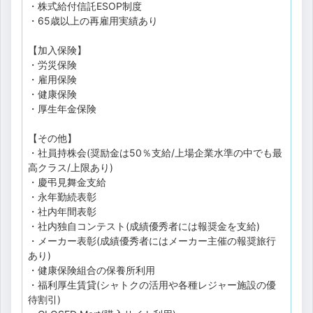
・株式給付信託ESOP制度
・65歳以上の再雇用実績あり
【加入保険】
・労災保険
・雇用保険
・健康保険
・厚生年金保険
【その他】
・社員持株会(奨励金は50％支給/上場企業水準の中でも最
高クラス/上限あり)
・慶弔見舞金支給
・永年勤続表彰
・社内年間表彰
・社内独自コンテスト(成績優秀者には報奨金を支給)
・メーカー表彰(成績優秀者にはメーカー主催の報奨旅行
あり)
・健康保険組合の保養所利用
・福利厚生賃貸(シャトクの活用や各種レジャー施設の優
待割引)