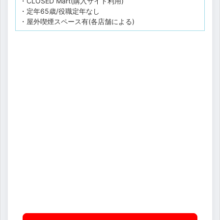
・CLOSED Mart(購入サイト利用)
・定年65歳/役職定年なし
・屋外喫煙スペース有(各店舗による)