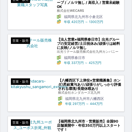
ープ / ノルマ無し / 高収入 / 営業未経験
OK
株式会社WECARS
福岡県北九州市小倉北区
年収
420万円
～
1300万円
【法人営業×福岡県春日市】出光グルー
営業・販売
プの安定経営/土日祝休み/頑張りは給料
に反映/ノルマ無し
出光リテール販売株式会社九州カンパニー
福岡県春日市
年収
337万円
～
425万円
【八幡西区下上津役×営業職募集】ホン
営業・販売
ダ/昇給賞与あり/頑張りがしっかり評価
される環境/長期休暇あり
株式会社ホンダカーズ北九州
福岡県北九州市八幡西区
年収
297万円
～
444万円
【福岡県北九州市・営業販売】全国90
営業・販売
店舗展開中・年収350万円以上スタート
です！