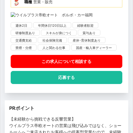
職種
営業・販売
週休2日
年間休日120日以上
経験者歓迎
研修制度あり
スキルが身につく
賞与あり
交通費支給
社会保険完備
産休･育休制度あり
禁煙・分煙
人と関わる仕事
国産・輸入車ディーラー
この求人について相談
する
応募する
PRポイント
【未経験から挑戦できる反響営業】
ウイルプラス帝欧オートの営業は飛び込みではなく、ショー
ルームへご来店されたお客様への提案型営業なので、未経験