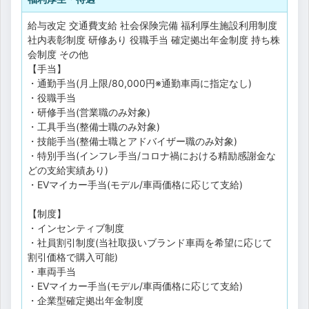
給与改定
交通費支給
社会保険完備
福利厚生施設利用制度
社内表彰制度
研修あり
役職手当
確定拠出年金制度
持ち株
会制度
その他
【手当】
・通勤手当(月上限/80,000円※通勤車両に指定なし)
・役職手当
・研修手当(営業職のみ対象)
・工具手当(整備士職のみ対象)
・技能手当(整備士職とアドバイザー職のみ対象)
・特別手当(インフレ手当/コロナ禍における精励感謝金な
どの支給実績あり)
・EVマイカー手当(モデル/車両価格に応じて支給)
【制度】
・インセンティブ制度
・社員割引制度(当社取扱いブランド車両を希望に応じて
割引価格で購入可能)
・車両手当
・EVマイカー手当(モデル/車両価格に応じて支給)
・企業型確定拠出年金制度