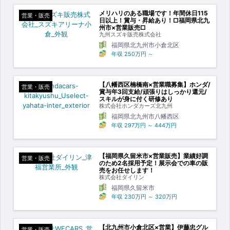
メリハリのある職場です！年間休日115
営業・販売
日以上！賞与・昇給あり！□福岡県北九
州市×営業販売□
九州スズキ販売株式会社
福岡県北九州市小倉北区
年収
250万円
～
【八幡西区楠橋南×営業職募集】ホンダ/
営業・販売
賞与年3回支給/頑張りはしっかり還元/
スキルが身に付く研修あり
株式会社ホンダカーズ北九州
福岡県北九州市八幡西区
年収
297万円
～
444万円
【福岡県久留米市×営業販売】業績好調
営業・販売
のため2名採用予定！展示会での車の販
売をお任せします！
株式会社ダイリン
福岡県久留米市
年収
230万円
～
320万円
【北九州市小倉北区×営業】伊藤忠グル
営業・販売