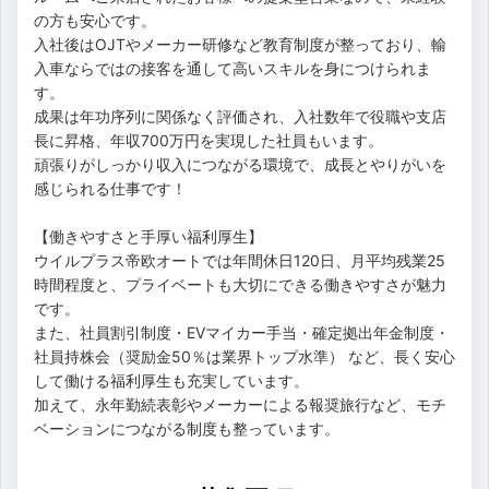
の方も安心です。
入社後はOJTやメーカー研修など教育制度が整っており、輸
入車ならではの接客を通して高いスキルを身につけられま
す。
成果は年功序列に関係なく評価され、入社数年で役職や支店
長に昇格、年収700万円を実現した社員もいます。
頑張りがしっかり収入につながる環境で、成長とやりがいを
感じられる仕事です！
【働きやすさと手厚い福利厚生】
ウイルプラス帝欧オートでは年間休日120日、月平均残業25
時間程度と、プライベートも大切にできる働きやすさが魅力
です。
また、社員割引制度・EVマイカー手当・確定拠出年金制度・
社員持株会（奨励金50％は業界トップ水準） など、長く安心
して働ける福利厚生も充実しています。
加えて、永年勤続表彰やメーカーによる報奨旅行など、モチ
ベーションにつながる制度も整っています。