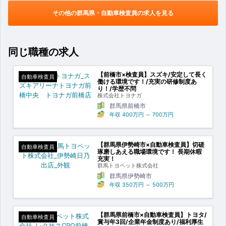
その他の群馬県・自動車検査員の求人を見る
同じ職種の求人
【前橋市×検査員】スズキ/安定して長く
自動車検査員
働ける環境です！/充実の研修制度あ
り！/学歴不問
株式会社トヨナガ
群馬県前橋市
年収
400万円
～
700万円
【群馬県伊勢崎市×自動車検査員】切磋
自動車検査員
琢磨しあえる職場環境です！ 長期休暇
充実！
群馬トヨペット株式会社
群馬県伊勢崎市
年収
350万円
～
500万円
【群馬県前橋市×自動車検査員】トヨタ/
自動車検査員
賞与年3回/企業年金制度あり/福利厚生