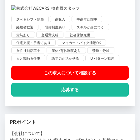
選べるシフト勤務
高収入
中高年活躍中
経験者歓迎
研修制度あり
スキルが身につく
賞与あり
交通費支給
社会保険完備
住宅支援・手当てあり
マイカー・バイク通勤OK
女性社員活躍中
産休･育休制度あり
禁煙・分煙
人と関わる仕事
語学力が活かせる
U・Iターン歓迎
この求人について相談
する
応募する
PRポイント
【会社について】