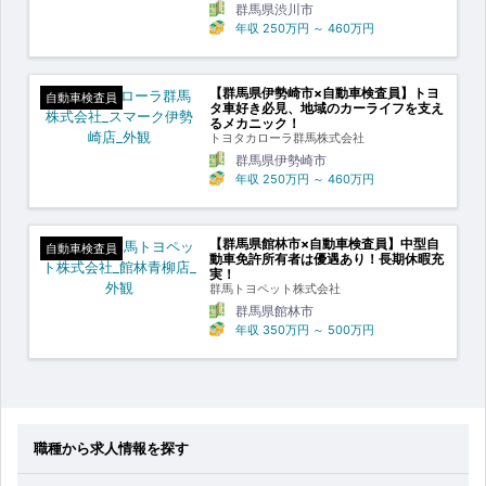
群馬県渋川市
年収
250万円
～
460万円
【群馬県伊勢崎市×自動車検査員】トヨ
自動車検査員
タ車好き必見、地域のカーライフを支え
るメカニック！
トヨタカローラ群馬株式会社
群馬県伊勢崎市
年収
250万円
～
460万円
【群馬県館林市×自動車検査員】中型自
自動車検査員
動車免許所有者は優遇あり！長期休暇充
実！
群馬トヨペット株式会社
群馬県館林市
年収
350万円
～
500万円
職種から求人情報を探す