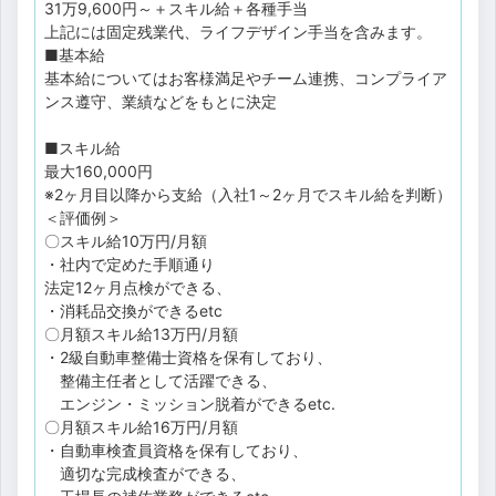
31万9,600円～＋スキル給＋各種手当
上記には固定残業代、ライフデザイン手当を含みます。
■基本給
基本給についてはお客様満足やチーム連携、コンプライア
ンス遵守、業績などをもとに決定
■スキル給
最大160,000円
※2ヶ月目以降から支給（入社1～2ヶ月でスキル給を判断）
＜評価例＞
〇スキル給10万円/月額
・社内で定めた手順通り
法定12ヶ月点検ができる、
・消耗品交換ができるetc
〇月額スキル給13万円/月額
・2級自動車整備士資格を保有しており、
整備主任者として活躍できる、
エンジン・ミッション脱着ができるetc.
〇月額スキル給16万円/月額
・自動車検査員資格を保有しており、
適切な完成検査ができる、