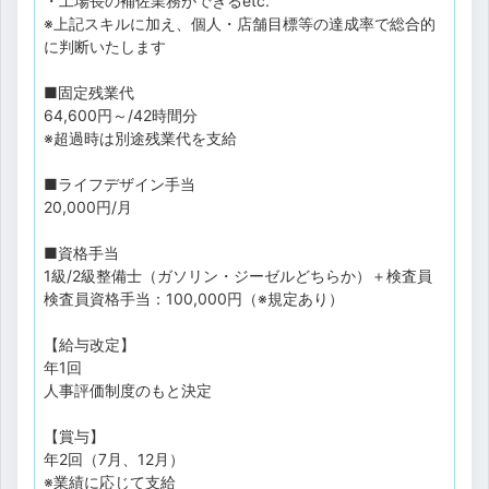
・工場長の補佐業務ができるetc.
※上記スキルに加え、個人・店舗目標等の達成率で総合的
に判断いたします
■固定残業代
64,600円～/42時間分
※超過時は別途残業代を支給
■ライフデザイン手当
20,000円/月
■資格手当
1級/2級整備士（ガソリン・ジーゼルどちらか）＋検査員
検査員資格手当：100,000円（※規定あり）
【給与改定】
年1回
人事評価制度のもと決定
【賞与】
年2回（7月、12月）
※業績に応じて支給