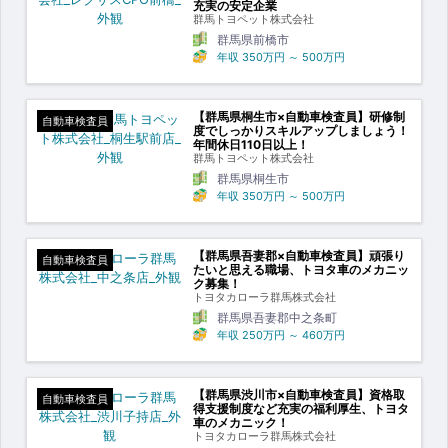
充実の安定企業
群馬トヨペット株式会社
群馬県前橋市
年収
350万円
～
500万円
【群馬県桐生市×自動車検査員】研修制
自動車検査員
度でしっかりスキルアップしましょう！
年間休日110日以上！
群馬トヨペット株式会社
群馬県桐生市
年収
350万円
～
500万円
【群馬県吾妻郡×自動車検査員】頑張り
自動車検査員
たいと思える職場、トヨタ車のメカニッ
ク募集！
トヨタカローラ群馬株式会社
群馬県吾妻郡中之条町
年収
250万円
～
460万円
【群馬県渋川市×自動車検査員】資格取
自動車検査員
得支援制度など充実の福利厚生、トヨタ
車のメカニック！
トヨタカローラ群馬株式会社