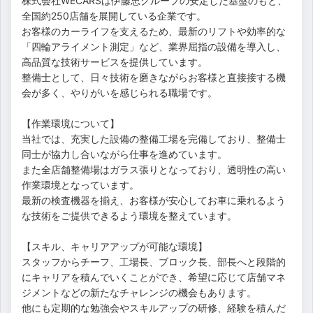
株式会社WECARSは伊藤忠グループの安定した基盤のもと、
全国約250店舗を展開している企業です。
お客様のカーライフを支えるため、最新のリフトや効率的な
「四輪アライメント測定」など、業界屈指の設備を導入し、
高品質な技術サービスを提供しています。
整備士として、日々技術を磨きながらお客様と直接接する機
会が多く、やりがいを感じられる職場です。
【作業環境について】
当社では、充実した設備の整備工場を完備しており、整備士
同士が協力し合いながら仕事を進めています。
また全店舗整備場はガラス張りとなっており、透明性の高い
作業環境となっています。
最新の検査機器を揃え、お客様が安心してお車に乗れるよう
な技術をご提供できるよう環境を整えています。
【スキル、キャリアアップが可能な環境】
スタッフからチーフ、工場長、ブロック長、部長へと段階的
にキャリアを積んでいくことができ、希望に応じて店舗マネ
ジメントなどの新たなチャレンジの機会もあります。
他にも定期的な勉強会やスキルアップの研修、経験を積んだ