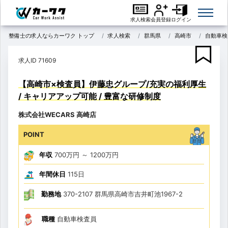
求人検索
会員登録
ログイン
整備士の求人ならカーワク トップ
求人検索
群馬県
高崎市
自動車検
求人ID 71609
【高崎市×検査員】伊藤忠グループ/充実の福利厚生
/ キャリアアップ可能 / 豊富な研修制度
株式会社WECARS 高崎店
POINT
年収
700万円
～
1200万円
年間休日
115日
勤務地
370-2107 群馬県高崎市吉井町池1967-2
職種
自動車検査員