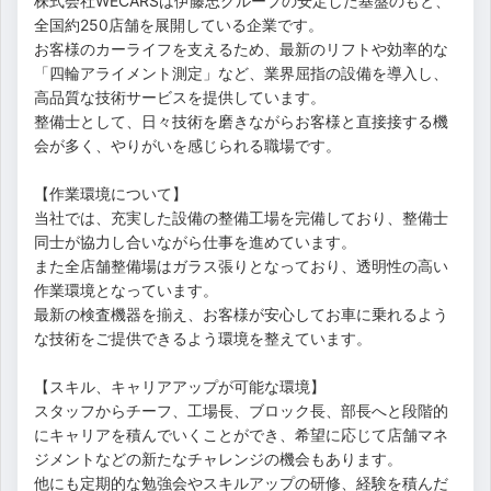
株式会社WECARSは伊藤忠グループの安定した基盤のもと、
全国約250店舗を展開している企業です。
お客様のカーライフを支えるため、最新のリフトや効率的な
「四輪アライメント測定」など、業界屈指の設備を導入し、
高品質な技術サービスを提供しています。
整備士として、日々技術を磨きながらお客様と直接接する機
会が多く、やりがいを感じられる職場です。
【作業環境について】
当社では、充実した設備の整備工場を完備しており、整備士
同士が協力し合いながら仕事を進めています。
また全店舗整備場はガラス張りとなっており、透明性の高い
作業環境となっています。
最新の検査機器を揃え、お客様が安心してお車に乗れるよう
な技術をご提供できるよう環境を整えています。
【スキル、キャリアアップが可能な環境】
スタッフからチーフ、工場長、ブロック長、部長へと段階的
にキャリアを積んでいくことができ、希望に応じて店舗マネ
ジメントなどの新たなチャレンジの機会もあります。
他にも定期的な勉強会やスキルアップの研修、経験を積んだ