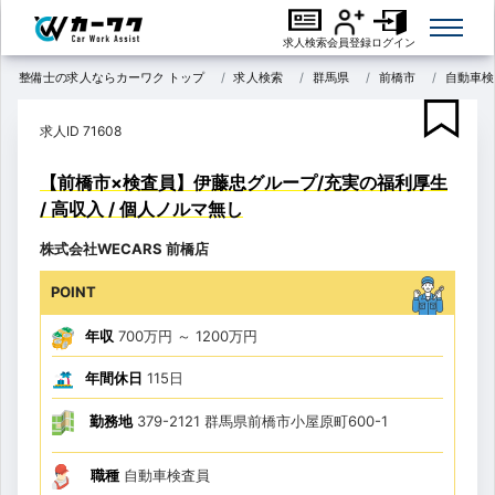
求人検索
会員登録
ログイン
整備士の求人ならカーワク トップ
求人検索
群馬県
前橋市
自動車検
求人ID 71608
【前橋市×検査員】伊藤忠グループ/充実の福利厚生
/ 高収入 / 個人ノルマ無し
株式会社WECARS 前橋店
POINT
年収
700万円
～
1200万円
年間休日
115日
勤務地
379-2121 群馬県前橋市小屋原町600-1
職種
自動車検査員