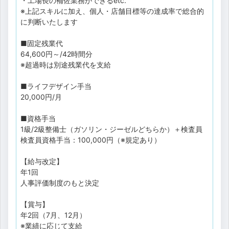
・工場長の補佐業務ができるetc.
※上記スキルに加え、個人・店舗目標等の達成率で総合的
に判断いたします
■固定残業代
64,600円～/42時間分
※超過時は別途残業代を支給
■ライフデザイン手当
20,000円/月
■資格手当
1級/2級整備士（ガソリン・ジーゼルどちらか）＋検査員
検査員資格手当：100,000円（※規定あり）
【給与改定】
年1回
人事評価制度のもと決定
【賞与】
年2回（7月、12月）
※業績に応じて支給