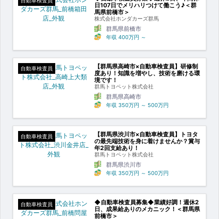
自動車検査員
日107日でメリハリつけて働こう♪＜群
馬県前橋市＞
株式会社ホンダカーズ群馬
群馬県前橋市
年収
400万円
～
【群馬県高崎市×自動車検査員】研修制
自動車検査員
度あり！知識を増やし、技術を磨ける環
境です！
群馬トヨペット株式会社
群馬県高崎市
年収
350万円
～
500万円
【群馬県渋川市×自動車検査員】トヨタ
自動車検査員
の最先端技術を身に着けませんか？賞与
年2回支給あり！
群馬トヨペット株式会社
群馬県渋川市
年収
350万円
～
500万円
◆自動車検査員募集◆業績好調！週休2
自動車検査員
日、成果給ありのメカニック！＜群馬県
前橋市＞