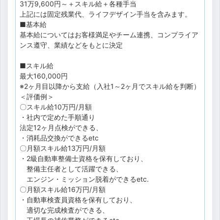
31万9,600円～＋スキル給＋各種手当
上記には固定残業代、ライフデザイン手当を含みます。
■基本給
基本給についてはお客様満足やチーム連携、コンプライア
ンス遵守、業績などをもとに決定
■スキル給
最大160,000円
※2ヶ月目以降から支給（入社1～2ヶ月でスキル給を判断）
＜評価例＞
〇スキル給10万円/月額
・社内で定めた手順通り
法定12ヶ月点検ができる、
・消耗品交換ができるetc
〇月額スキル給13万円/月額
・2級自動車整備士資格を保有しており、
整備主任者として活躍できる、
エンジン・ミッション脱着ができるetc.
〇月額スキル給16万円/月額
・自動車検査員資格を保有しており、
適切な完成検査ができる、