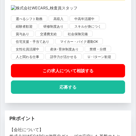
選べるシフト勤務
高収入
中高年活躍中
経験者歓迎
研修制度あり
スキルが身につく
賞与あり
交通費支給
社会保険完備
住宅支援・手当てあり
マイカー・バイク通勤OK
女性社員活躍中
産休･育休制度あり
禁煙・分煙
人と関わる仕事
語学力が活かせる
U・Iターン歓迎
この求人について相談
する
応募する
PRポイント
【会社について】