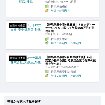
株式会社ホンダカーズ群馬
群馬県前橋市
年収
400万円
～
【群馬県安中市×検査員】トヨタディー
自動車検査員
ラー/スキルに応じて年収500万円も実
現可能！
群馬トヨペット株式会社
群馬県安中市
年収
350万円
～
500万円
【群馬県邑楽郡×自動車検査員】安心・
自動車検査員
安定の将来を築ける安定企業で先輩の技
術を学べる！
トヨタカローラ群馬株式会社
群馬県邑楽郡大泉町
年収
250万円
～
460万円
職種から求人情報を探す