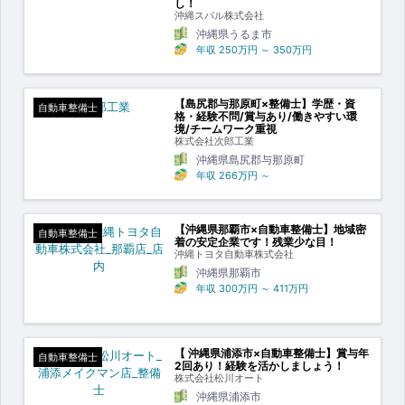
し！
沖縄スバル株式会社
沖縄県うるま市
年収
250万円
～
350万円
【島尻郡与那原町×整備士】学歴・資
自動車整備士
格・経験不問/賞与あり/働きやすい環
境/チームワーク重視
株式会社次郎工業
沖縄県島尻郡与那原町
年収
266万円
～
【沖縄県那覇市×自動車整備士】地域密
自動車整備士
着の安定企業です！残業少な目！
沖縄トヨタ自動車株式会社
沖縄県那覇市
年収
300万円
～
411万円
【 沖縄県浦添市×自動車整備士】賞与年
自動車整備士
2回あり！経験を活かしましょう！
株式会社松川オート
沖縄県浦添市