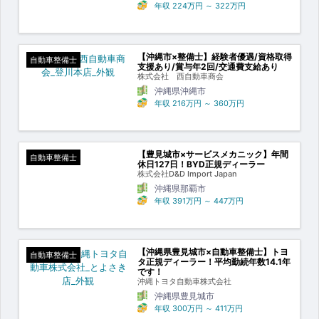
年収
224万円
～
322万円
【沖縄市×整備士】経験者優遇/資格取得
自動車整備士
支援あり/賞与年2回/交通費支給あり
株式会社 西自動車商会
沖縄県沖縄市
年収
216万円
～
360万円
【豊見城市×サービスメカニック】年間
自動車整備士
休日127日！BYD正規ディーラー
株式会社D&D Import Japan
沖縄県那覇市
年収
391万円
～
447万円
【沖縄県豊見城市×自動車整備士】トヨ
自動車整備士
タ正規ディーラー！平均勤続年数14.1年
です！
沖縄トヨタ自動車株式会社
沖縄県豊見城市
年収
300万円
～
411万円