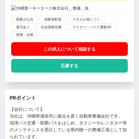
残業少な目
経験者歓迎
スキルが身につく
賞与あり
社会保険完備
マイカー・バイク通勤OK
禁煙・分煙
この求人について相談
する
応募する
PRポイント
【会社について】
当社は、沖縄県浦添市に拠点を置く自動車整備会社です。
琉球バス交通・那覇バスをはじめ、タクシーやレンタカー等
のメンテナンスを受託している県内随一の整備工場として知
られています。