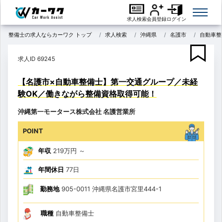
求人検索
会員登録
ログイン
整備士の求人ならカーワク トップ
求人検索
沖縄県
名護市
自動車整
求人ID 69245
【名護市×自動車整備士】第一交通グループ／未経
験OK／働きながら整備資格取得可能！
沖縄第一モータース株式会社 名護営業所
POINT
年収
219万円
～
年間休日
77日
勤務地
905-0011 沖縄県名護市宮里444-1
職種
自動車整備士