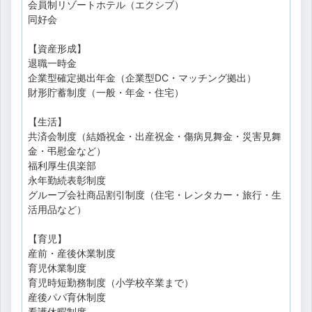
会員制リゾートホテル（エクシブ）
同好会
【資産形成】
退職一時金
企業型確定拠出年金（企業型DC・マッチング拠出）
財形貯蓄制度（一般・年金・住宅）
【生活】
共済会制度（結婚祝金・出産祝金・傷病見舞金・災害見舞
金・弔慰金など）
福利厚生倶楽部
永年勤続表彰制度
グループ会社商品割引制度（住宅・レンタカー・旅行・生
活用品など）
【育児】
産前・産後休業制度
育児休業制度
育児時短勤務制度（小学校卒業まで）
産後パパ育休制度
看護休暇制度