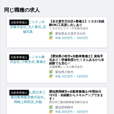
同じ職種の求人
【名古屋市天白区×整備士】トヨタ/未経
自動車整備士
験OK/工具貸し出しあり
トヨタモビリティ中京株式会社
愛知県名古屋市天白区
年収
300万円
～
500万円
【愛知県小牧市×自動車整備士】資格手
自動車整備士
当あり！研修制度がたくさんあるから未
経験でも安心！
太陽建機レンタル株式会社
愛知県小牧市
年収
322万円
～
520万円
愛知県岡崎市×自動車整備士/年間休日
自動車整備士
121日・未経験からスキルアップできま
す！
西日本三菱自動車販売株式会社
愛知県岡崎市
年収
350万円
～
500万円