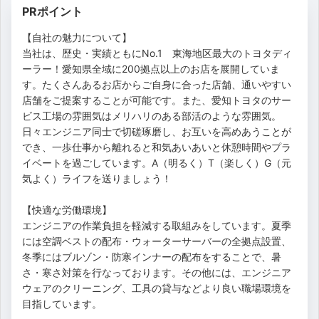
PRポイント
【自社の魅力について】
当社は、歴史・実績ともにNo.1 東海地区最大のトヨタディ
ーラー！愛知県全域に200拠点以上のお店を展開していま
す。たくさんあるお店からご自身に合った店舗、通いやすい
店舗をご提案することが可能です。また、愛知トヨタのサー
ビス工場の雰囲気はメリハリのある部活のような雰囲気。
日々エンジニア同士で切磋琢磨し、お互いを高めあうことが
でき、一歩仕事から離れると和気あいあいと休憩時間やプラ
イベートを過ごしています。A（明るく）T（楽しく）G（元
気よく）ライフを送りましょう！
【快適な労働環境】
エンジニアの作業負担を軽減する取組みをしています。夏季
には空調ベストの配布・ウォーターサーバーの全拠点設置、
冬季にはブルゾン・防寒インナーの配布をすることで、暑
さ・寒さ対策を行なっております。その他には、エンジニア
ウェアのクリーニング、工具の貸与などより良い職場環境を
目指しています。