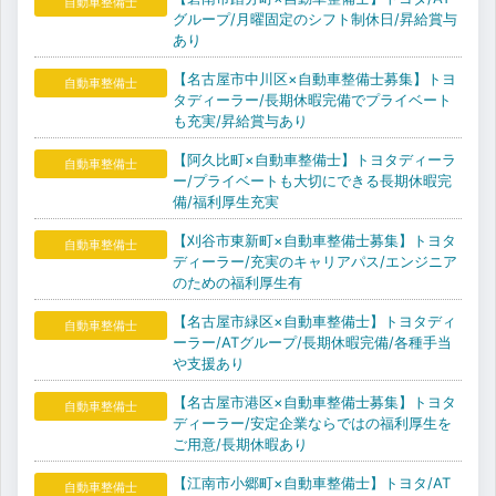
自動車整備士
グループ/月曜固定のシフト制休日/昇給賞与
あり
【名古屋市中川区×自動車整備士募集】トヨ
自動車整備士
タディーラー/長期休暇完備でプライベート
も充実/昇給賞与あり
【阿久比町×自動車整備士】トヨタディーラ
自動車整備士
ー/プライベートも大切にできる長期休暇完
備/福利厚生充実
【刈谷市東新町×自動車整備士募集】トヨタ
自動車整備士
ディーラー/充実のキャリアパス/エンジニア
のための福利厚生有
【名古屋市緑区×自動車整備士】トヨタディ
自動車整備士
ーラー/ATグループ/長期休暇完備/各種手当
や支援あり
【名古屋市港区×自動車整備士募集】トヨタ
自動車整備士
ディーラー/安定企業ならではの福利厚生を
ご用意/長期休暇あり
【江南市小郷町×自動車整備士】トヨタ/AT
自動車整備士