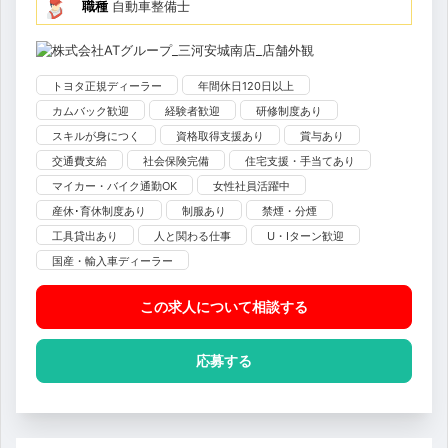
職種
自動車整備士
トヨタ正規ディーラー
年間休日120日以上
カムバック歓迎
経験者歓迎
研修制度あり
スキルが身につく
資格取得支援あり
賞与あり
交通費支給
社会保険完備
住宅支援・手当てあり
マイカー・バイク通勤OK
女性社員活躍中
産休･育休制度あり
制服あり
禁煙・分煙
工具貸出あり
人と関わる仕事
U・Iターン歓迎
国産・輸入車ディーラー
この求人について相談
する
応募する