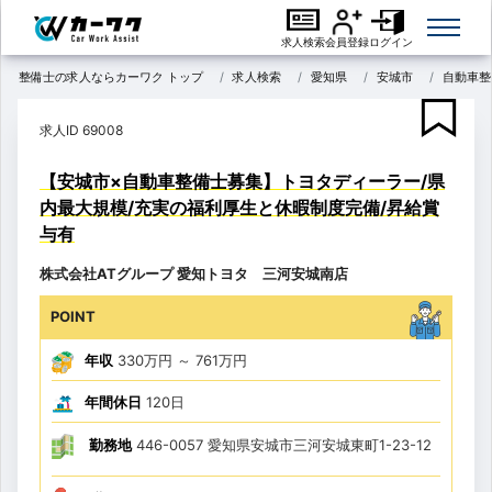
求人検索
会員登録
ログイン
整備士の求人ならカーワク トップ
求人検索
愛知県
安城市
自動車整
求人ID 69008
【安城市×自動車整備士募集】トヨタディーラー/県
内最大規模/充実の福利厚生と休暇制度完備/昇給賞
与有
株式会社ATグループ 愛知トヨタ 三河安城南店
POINT
年収
330万円
～
761万円
年間休日
120日
勤務地
446-0057 愛知県安城市三河安城東町1-23-12