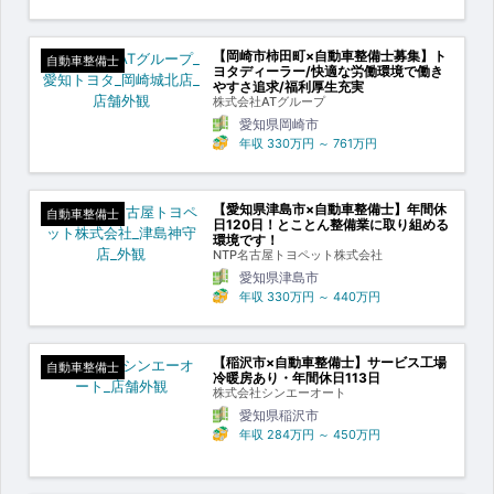
【岡崎市柿田町×自動車整備士募集】ト
自動車整備士
ヨタディーラー/快適な労働環境で働き
やすさ追求/福利厚生充実
株式会社ATグループ
愛知県岡崎市
年収
330万円
～
761万円
【愛知県津島市×自動車整備士】年間休
自動車整備士
日120日！とことん整備業に取り組める
環境です！
NTP名古屋トヨペット株式会社
愛知県津島市
年収
330万円
～
440万円
【稲沢市×自動車整備士】サービス工場
自動車整備士
冷暖房あり・年間休日113日
株式会社シンエーオート
愛知県稲沢市
年収
284万円
～
450万円