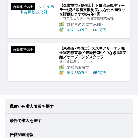
【名古屋市×整備士】トヨタ正規ディー
自動車整備士
ラー/資格取得支援制度/あなたの頑張り
を評価します/賞与年2回
トヨタモビリティ東名古屋株式会社
愛知県名古屋市昭和区
年収
350万円
～
650万円
【東海市×整備士】スズキアリーナ／完
自動車整備士
全室内作業場／未経験OK／つなぎ4着支
給／オープニングスタッフ
株式会社旭モータース
愛知県東海市
年収
380万円
～
650万円
職種から求人情報を探す
条件で求人を探す
転職関連情報