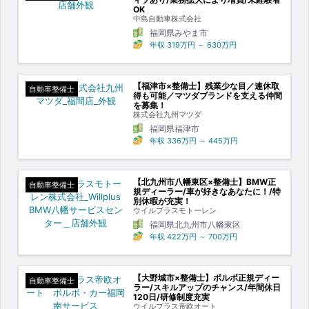
OK
中島自動車株式会社
福岡県みやま市
年収
319万円
～
630万円
【福津市×整備士】残業少な目／連休取
自動車整備士
得も可能／マツダブランドを支える仲間
を募集！
株式会社九州マツダ
福岡県福津市
年収
336万円
～
445万円
【北九州市八幡東区×整備士】BMW正
自動車整備士
規ディーラー/車が好きなあなたに！/特
別休暇が充実！
ウイルプラスモトーレン
福岡県北九州市八幡東区
年収
422万円
～
700万円
【大野城市×整備士】ボルボ正規ディー
自動車整備士
ラー/スキルアップのチャンス/年間休日
120日/研修制度充実
ウイルプラス帝欧オート