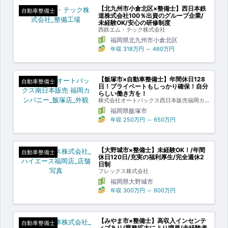
【北九州市小倉北区×整備士】西日本鉄
自動車整備士
道株式会社100％出資のグループ企業/
未経験OK/安心の研修制度
西鉄エム・テック株式会社
福岡県北九州市小倉北区
年収
318万円
～
460万円
【飯塚市×自動車整備士】年間休日128
自動車整備士
日！プライベートもしっかり確保！自分
らしい働き方を！
株式会社オートバックス西日本販売福岡カ
ンパニー
福岡県飯塚市
年収
250万円
～
650万円
【大野城市×整備士】未経験OK！/年間
自動車整備士
休日120日/充実の福利厚生/完全週休2
日制
フレックス株式会社
福岡県大野城市
年収
300万円
～
600万円
【みやま市×整備士】高収入インセンテ
自動車整備士
ィブあり/業務拡大により増員/未経験者