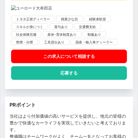
トヨタ正規ディーラー
残業少な目
経験者歓迎
スキルが身につく
賞与あり
交通費支給
社会保険完備
産休･育休制度あり
制服あり
禁煙・分煙
工具貸出あり
国産・輸入車ディーラー
この求人について相談
する
応募する
PRポイント
当社はより付加価値の高いサービスを提供し、地元の皆様の
豊かで快適なカーライフを実現していきたいと考えておりま
す。
整備職はチームワークがよく、チーム一丸となってお客様の