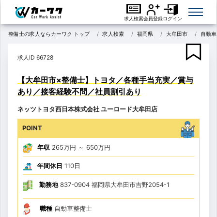
求人検索
会員登録
ログイン
整備士の求人ならカーワク トップ
求人検索
福岡県
大牟田市
自動車
求人ID 66728
【大牟田市×整備士】トヨタ／各種手当充実／賞与
あり／接客経験不問／社員割引あり
ネッツトヨタ西日本株式会社 ユーロード大牟田店
POINT
年収
265万円
～
650万円
年間休日
110日
勤務地
837-0904 福岡県大牟田市吉野2054-1
職種
自動車整備士