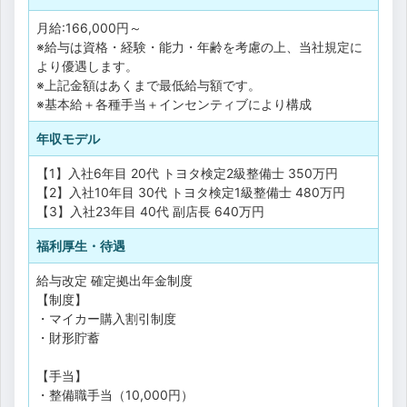
月給:166,000円～
※給与は資格・経験・能力・年齢を考慮の上、当社規定に
より優遇します。
※上記金額はあくまで最低給与額です。
※基本給＋各種手当＋インセンティブにより構成
年収モデル
【1】入社6年目 20代 トヨタ検定2級整備士 350万円
【2】入社10年目 30代 トヨタ検定1級整備士 480万円
【3】入社23年目 40代 副店長 640万円
福利厚生・待遇
給与改定
確定拠出年金制度
【制度】
・マイカー購入割引制度
・財形貯蓄
【手当】
・整備職手当（10,000円）