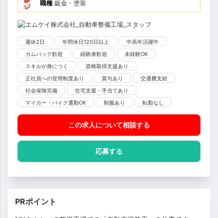
職種
鈑金・塗装
週休2日
年間休日120日以上
中高年活躍中
カムバック歓迎
経験者歓迎
未経験OK
スキルが身につく
資格取得支援あり
正社員への登用制度あり
賞与あり
交通費支給
社会保険完備
住宅支援・手当てあり
マイカー・バイク通勤OK
制服あり
転勤なし
この求人について相談
する
応募する
PRポイント