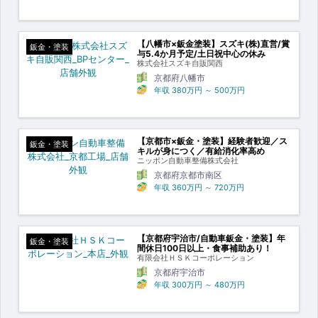
【八幡市×鈑金塗装】スズキ(株)直営/賞
鈑金・塗装
与5.4か月予定/土日祝中心の休み
株式会社スズキ自販関西
京都府八幡市
年収
380万円
～
500万円
【京都市×鈑金・塗装】経験者歓迎／ス
鈑金・塗装
キルが身につく／有給消化率高め
ニッポン自動車整備株式会社
京都府京都市南区
年収
360万円
～
720万円
【京都府宇治市/自動車鈑金・塗装】年
鈑金・塗装
間休日100日以上・食事補助あり！
有限会社ＨＳＫコーポレーション
京都府宇治市
年収
300万円
～
480万円