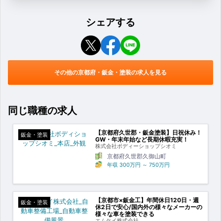
シェアする
その他の京都府・鈑金・塗装の求人を見る
同じ職種の求人
【京都府久世郡・鈑金塗装】日祝休み！
鈑金・塗装
GW・年末年始など長期休暇充実！
株式会社ボディーショップシオミ
京都府久世郡久御山町
年収
300万円
～
750万円
【京都市×鈑金工】年間休日120日・週
鈑金・塗装
休2日で安心/国内外の様々なメーカーの
様々な車を塗装できる
エムケイ株式会社