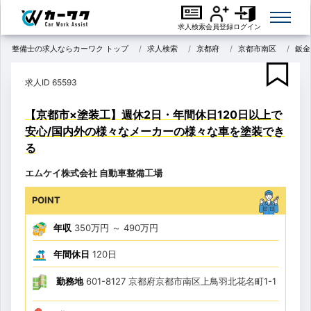
求人検索
会員登録
ログイン
整備士の求人ならカーワク トップ
求人検索
京都府
京都市南区
鈑金
求人ID 65593
【京都市×塗装工】週休2日・年間休日120日以上で
安心/国内外の様々なメーカーの様々な車を塗装でき
る
エムケイ株式会社 自動車整備工場
POINT
年収
350万円
～
490万円
年間休日
120日
勤務地
601-8127 京都府京都市南区上鳥羽北花名町1-1