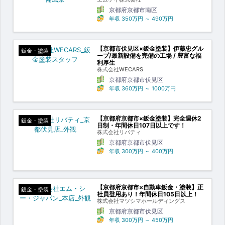
京都府京都市南区
年収
350万円
～
490万円
【京都市伏見区×鈑金塗装】伊藤忠グル
鈑金・塗装
ープ/最新設備を完備の工場 / 豊富な福
利厚生
株式会社WECARS
京都府京都市伏見区
年収
360万円
～
1000万円
【京都府京都市×鈑金塗装】完全週休2
鈑金・塗装
日制・年間休日107日以上です！
株式会社リバティ
京都府京都市伏見区
年収
300万円
～
400万円
【京都府京都市×自動車鈑金・塗装】正
鈑金・塗装
社員登用あり！年間休日105日以上！
株式会社マツシマホールディングス
京都府京都市伏見区
年収
300万円
～
450万円