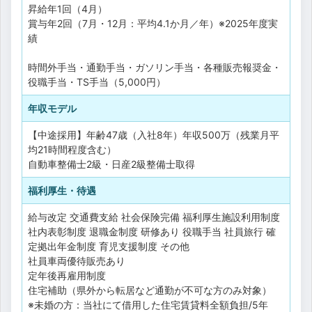
昇給年1回（4月）
賞与年2回（7月・12月：平均4.1か月／年）※2025年度実
績
時間外手当・通勤手当・ガソリン手当・各種販売報奨金・
役職手当・TS手当（5,000円）
年収モデル
【中途採用】年齢47歳（入社8年）年収500万（残業月平
均21時間程度含む）
自動車整備士2級・日産2級整備士取得
福利厚生・待遇
給与改定
交通費支給
社会保険完備
福利厚生施設利用制度
社内表彰制度
退職金制度
研修あり
役職手当
社員旅行
確
定拠出年金制度
育児支援制度
その他
社員車両優待販売あり
定年後再雇用制度
住宅補助（県外から転居など通勤が不可な方のみ対象）
※未婚の方：当社にて借用した住宅賃貸料全額負担/5年