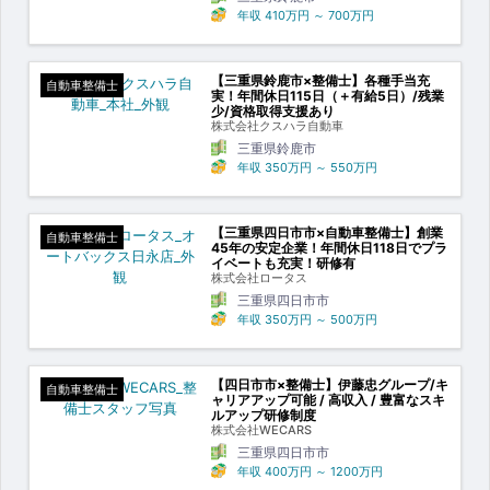
年収
410万円
～
700万円
【三重県鈴鹿市×整備士】各種手当充
自動車整備士
実！年間休日115日（＋有給5日）/残業
少/資格取得支援あり
株式会社クスハラ自動車
三重県鈴鹿市
年収
350万円
～
550万円
【三重県四日市市×自動車整備士】創業
自動車整備士
45年の安定企業！年間休日118日でプラ
イベートも充実！研修有
株式会社ロータス
三重県四日市市
年収
350万円
～
500万円
【四日市市×整備士】伊藤忠グループ/キ
自動車整備士
ャリアアップ可能 / 高収入 / 豊富なスキ
ルアップ研修制度
株式会社WECARS
三重県四日市市
年収
400万円
～
1200万円