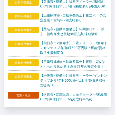
【名張市×整備士】日産ディーラー/未経験
自動車整備士
OK/年間休日116日/住宅補助あり/外国人OK
【三重県津市×自動車整備士】創立75年の安
自動車整備士
定企業！賞与年2回支給あり！
【桑名市×自動車整備士】年間休日116日以
自動車整備士
上！福利厚生と長期休暇充実/未経験可
【四日市市×整備士】日産ディーラー/整備イ
自動車整備士
ンセンティブ有/年収500万円以上可能/資格
取得支援制度有
【三重県津市×自動車整備士】夏季・GWな
自動車整備士
どしっかり休める！創立75年の安定企業！
【松阪市×整備士】日産ディーラー/インセン
自動車整備士
ティブあり/年収500万円以上可能/資格取得
支援あり
【伊賀市×営業販売】日産ディーラー/未経験
営業・販売
OK/年間休日116日/有給取得率高め