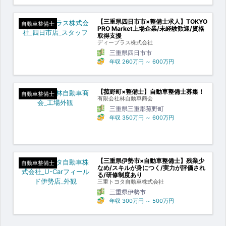
【三重県四日市市×整備士求人】TOKYO
自動車整備士
PRO Market上場企業/未経験歓迎/資格
取得支援
ディープラス株式会社
三重県四日市市
年収
260万円
～
600万円
【菰野町×整備士】自動車整備士募集！
自動車整備士
有限会社林自動車商会
三重県三重郡菰野町
年収
350万円
～
600万円
【三重県伊勢市×自動車整備士】残業少
自動車整備士
なめ/スキルが身につく/実力が評価され
る/研修制度あり
三重トヨタ自動車株式会社
三重県伊勢市
年収
300万円
～
500万円