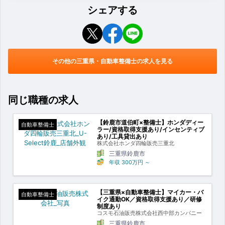
シェアする
その他の三重県・自動車整備士の求人を見る
同じ職種の求人
【鈴鹿市道伯町×整備士】ホンダディー
自動車整備士
ラー/資格取得支援あり/インセンティブ
あり/工具貸出あり
株式会社ホンダ四輪販売三重北
三重県鈴鹿市
年収
300万円
～
【三重県×自動車整備士】マイカー・バ
自動車整備士
イク通勤OK／資格取得支援あり／研修
制度あり
コスモ石油販売株式会社西中部カンパニー
三重県鈴鹿市