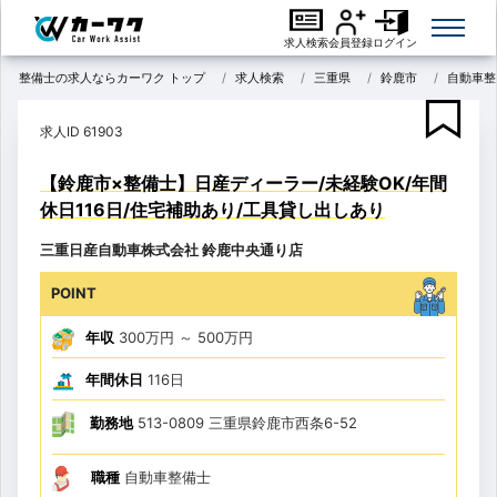
求人検索
会員登録
ログイン
整備士の求人ならカーワク トップ
求人検索
三重県
鈴鹿市
自動車整
求人ID 61903
【鈴鹿市×整備士】日産ディーラー/未経験OK/年間
休日116日/住宅補助あり/工具貸し出しあり
三重日産自動車株式会社 鈴鹿中央通り店
POINT
年収
300万円
～
500万円
年間休日
116日
勤務地
513-0809 三重県鈴鹿市西条6-52
職種
自動車整備士