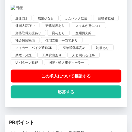
週休2日
残業少な目
カムバック歓迎
経験者歓迎
外国人活躍中
研修制度あり
スキルが身につく
資格取得支援あり
賞与あり
交通費支給
社会保険完備
住宅支援・手当てあり
マイカー・バイク通勤OK
有給消化率高め
制服あり
禁煙・分煙
工具貸出あり
人と関わる仕事
U・Iターン歓迎
国産・輸入車ディーラー
この求人について相談
する
応募する
PRポイント