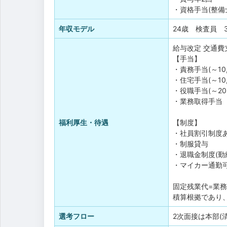
・資格手当(整備士3
年収モデル
24歳 検査員 
給与改定
交通費
【手当】
・責務手当(～10,
・住宅手当(～10,
・役職手当(～20,
・業務取得手当
福利厚生・待遇
【制度】
・社員割引制度
・制服貸与
・退職金制度(勤
・マイカー通勤可
固定残業代=業
積算根拠であり
選考フロー
2次面接は本部(清