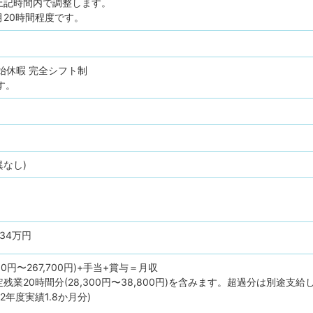
上記時間内で調整します。
20時間程度です。
始休暇
完全シフト制
す。
異なし)
534万円
00円〜267,700円)+手当+賞与＝月収
残業20時間分(28,300円〜38,800円)を含みます。超過分は別途支給
22年度実績1.8か月分)