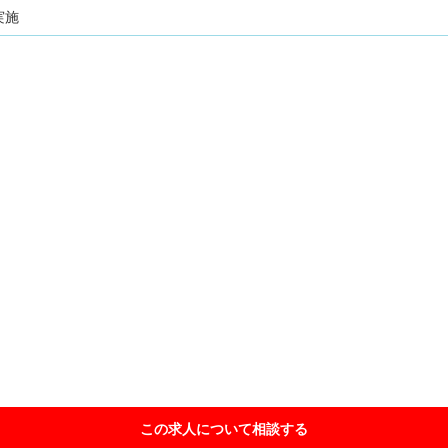
実施
この求人について相談
する