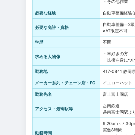
・その他作業
必要な経験
自動車整備経験(
自動車整備士2級
必要な免許・資格
※AT限定不可
学歴
不問
・車好きの方
求める人物像
・技術を身につ
勤務地
417-0841 静
メーカー系列・チェーン店・FC
イエローハット
勤務先名
富士富士岡店
岳南鉄道
アクセス・最寄駅等
岳南富士岡駅よ
9:20am～7:30p
実働8時間
勤務時間