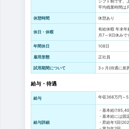
シフト制です。
平均残業時間は月
休憩時間
休憩あり
有給休暇
年末年
休日・休暇
月7～9日休みで
年間休日
108日
雇用形態
正社員
試用期間について
3ヶ月(待遇に差
給与・待遇
年収
368万円
～
給与
・基本給(195,4
・基本給には固定
給与詳細
・昇給年1回(20
・賞与年2回