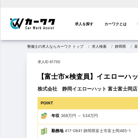
メ
イ
求人を探す
カーワクとは
ン
ナ
ビ
整備士の求人ならカーワク トップ
求人検索
静岡県
富
ゲ
ー
求人ID 61750
シ
ョ
【富士市×検査員】イエローハッ
ン
株式会社 静岡イエローハット 富士富士岡店
POINT
年収
368万円
～
534万円
勤務地
417-0841 静岡県富士市富士岡485-1