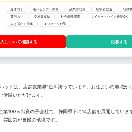
週休2日
選べるシフト勤務
残業少な目
経験者歓迎
研修
賞与あり
交通費支給
社会保険完備
マイカー・バイク通勤OK
人と関わる仕事
U・Iターン歓迎
求人について相談
する
応募する
ーハットは、店舗数業界1位を誇っています。お住まいの地域か
ご活躍いただけます。
業100％出資の子会社で、静岡県下に14店舗を展開してい
。雰囲気が自慢の環境です。