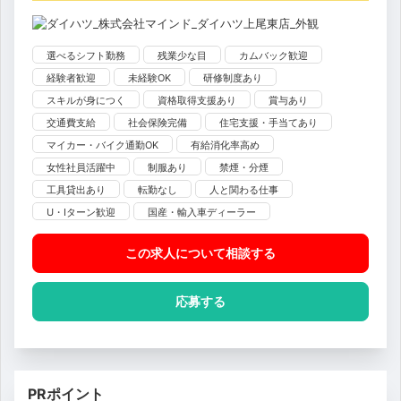
選べるシフト勤務
残業少な目
カムバック歓迎
経験者歓迎
未経験OK
研修制度あり
スキルが身につく
資格取得支援あり
賞与あり
交通費支給
社会保険完備
住宅支援・手当てあり
マイカー・バイク通勤OK
有給消化率高め
女性社員活躍中
制服あり
禁煙・分煙
工具貸出あり
転勤なし
人と関わる仕事
U・Iターン歓迎
国産・輸入車ディーラー
この求人について相談
する
応募する
PRポイント