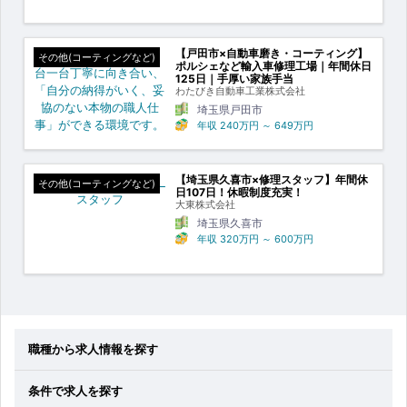
【戸田市×自動車磨き・コーティング】
その他(コーティングなど)
ポルシェなど輸入車修理工場｜年間休日
125日｜手厚い家族手当
わたびき自動車工業株式会社
埼玉県戸田市
年収
240万円
～
649万円
【埼玉県久喜市×修理スタッフ】年間休
その他(コーティングなど)
日107日！休暇制度充実！
大東株式会社
埼玉県久喜市
年収
320万円
～
600万円
職種から求人情報を探す
条件で求人を探す