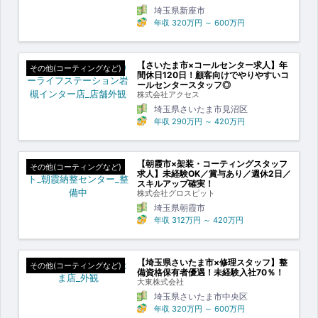
埼玉県新座市
年収
320万円
～
600万円
【さいたま市×コールセンター求人】年
その他(コーティングなど)
間休日120日！顧客向けでやりやすいコ
ールセンタースタッフ◎
株式会社アクセス
埼玉県さいたま市見沼区
年収
290万円
～
420万円
【朝霞市×架装・コーティングスタッフ
その他(コーティングなど)
求人】未経験OK／賞与あり／週休2日／
スキルアップ確実！
株式会社グロスピット
埼玉県朝霞市
年収
312万円
～
420万円
【埼玉県さいたま市×修理スタッフ】整
その他(コーティングなど)
備資格保有者優遇！未経験入社70％！
大東株式会社
埼玉県さいたま市中央区
年収
320万円
～
600万円