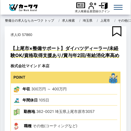
求人検索
会員登録
ログイン
整備士の求人ならカーワク トップ
求人検索
埼玉県
上尾市
その他(
求人ID 57860
【上尾市×整備サポート】ダイハツディーラー/未経
験OK/資格取得支援あり/賞与年2回/有給消化率高め
株式会社マインド 本店
POINT
年収
300万円
～
400万円
年間休日
105日
勤務地
362-0021 埼玉県上尾市原市3057
職種
その他(コーティングなど)