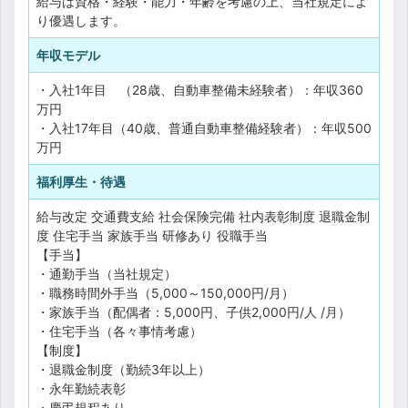
給与は資格・経験・能力・年齢を考慮の上、当社規定によ
り優遇します。
年収モデル
・入社1年目 （28歳、自動車整備未経験者）：年収360
万円
・入社17年目（40歳、普通自動車整備経験者）：年収500
万円
福利厚生・待遇
給与改定
交通費支給
社会保険完備
社内表彰制度
退職金制
度
住宅手当
家族手当
研修あり
役職手当
【手当】
・通勤手当（当社規定）
・職務時間外手当（5,000～150,000円/月）
・家族手当（配偶者：5,000円、子供2,000円/人 /月）
・住宅手当（各々事情考慮）
【制度】
・退職金制度（勤続3年以上）
・永年勤続表彰
・慶弔規程あり