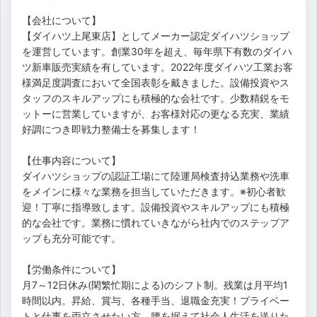
【会社について】
【ダイハツ上尾東店】としてメーカー認定ダイハツショップ
を運営しています。創業30年を超え、毎年県下有数のダイハ
ツ新車販売実績を有しています。2022年度ダイハツ工業お客
様満足度調査において全国表彰を戴きました。設備投資やス
タッフのスキルアップにも積極的な会社です。少数精鋭をモ
ットーに営業していますが、お客様対応の更なる充実、業績
好調につき即戦力整備士を募集します！
【仕事内容について】
ダイハツショップの認証工場にて陸運局検査持込業務や洗車
をメインに様々な業務を担当していただきます。※初心者歓
迎！丁寧に指導致します。設備投資やスキルアップにも積極
的な会社です。業務に慣れていきながら社内でのステップア
ップも充分可能です。
【労働条件について】
月7～12日休み(閑繁忙期による)のシフト制。残業は月平均1
時間以内。昇給、賞与、各種手当、退職金充実！プライベー
トと仕事を両立させたい方、腰を据えて社会人生活を送りた