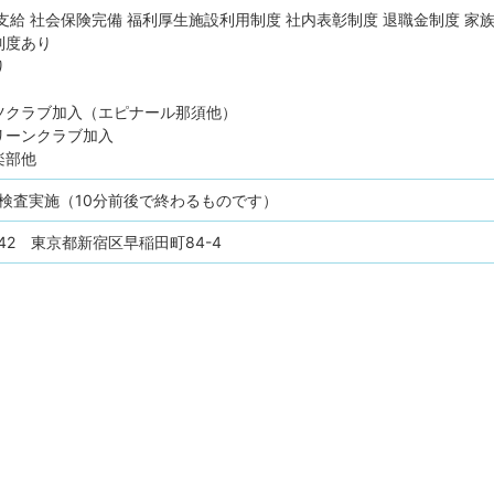
支給
社会保険完備
福利厚生施設利用制度
社内表彰制度
退職金制度
家
制度あり
り
クラブ加入（エピナール那須他）
ーンクラブ加入
楽部他
検査実施（10分前後で終わるものです）
042 東京都新宿区早稲田町84-4