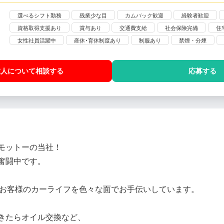
選べるシフト勤務
残業少な目
カムバック歓迎
経験者歓迎
資格取得支援あり
賞与あり
交通費支給
社会保険完備
住
女性社員活躍中
産休･育休制度あり
制服あり
禁煙・分煙
求人について相談
する
応募する
モットーの当社！
奮闘中です。
ンドで、お客様のカーライフを色々な面でお手伝いしています。
きたらオイル交換など、