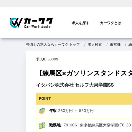
メ
イ
求人を探す
カーワクとは
ン
ナ
ビ
整備士の求人ならカーワク トップ
求人検索
東京都
練
ゲ
ー
求人ID 56399
シ
ョ
【練馬区×ガソリンスタンドス
ン
イタバシ株式会社 セルフ大泉学園SS
POINT
年収
280万円
～
550万円
勤務地
178-0061 東京都練馬区大泉学園町6-30-