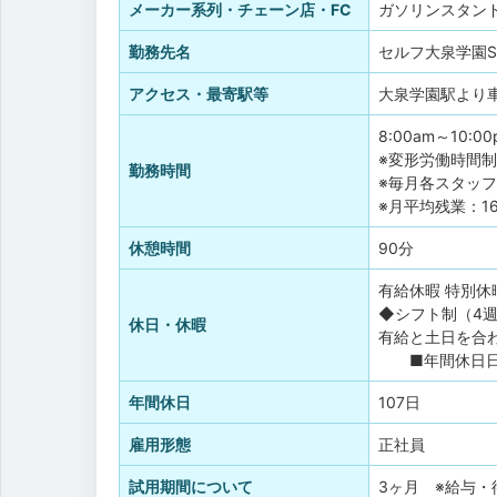
メーカー系列・チェーン店・FC
ガソリンスタン
勤務先名
セルフ大泉学園S
アクセス・最寄駅等
大泉学園駅より車
8:00am～10:00
※変形労働時間
勤務時間
※毎月各スタッ
※月平均残業：1
休憩時間
90分
有給休暇
特別休
◆シフト制（4週
休日・休暇
有給と土日を合
■年間休日日数:
年間休日
107日
雇用形態
正社員
試用期間について
3ヶ月 ※給与・