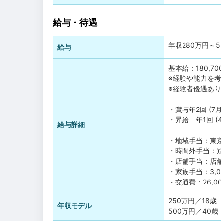
給与・待遇
年収
280万円
～
5
給与
基本給：180,70
※経験や能力を
※経験者優遇あり
・賞与年2回 (7月
・昇給 年1回 (4
給与詳細
・地域手当：東京
・時間外手当：
・店舗手当：店舗
・家族手当：3,
・交通費：26,
250万円／18歳
年収モデル
500万円／40