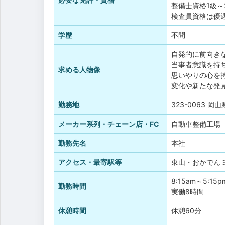
整備士資格1級～
検査員資格は優
学歴
不問
自発的に前向き
当事者意識を持
求める人物像
思いやりの心を
変化や新たな発
勤務地
323-0063 岡
メーカー系列・チェーン店・FC
自動車整備工場
勤務先名
本社
アクセス・最寄駅等
東山・おかでん
8:15am～5:15p
勤務時間
実働8時間
休憩時間
休憩60分