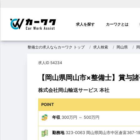
メ
イ
求人を探す
カーワクとは
ン
ナ
ビ
整備士の求人ならカーワク トップ
求人検索
岡山県
岡
ゲ
ー
求人ID 54234
シ
ョ
【岡山県岡山市×整備士】賞与
ン
株式会社岡山輸送サービス 本社
POINT
年収
300万円
～
500万円
勤務地
323-0063 岡山県岡山市中区倉富367-1