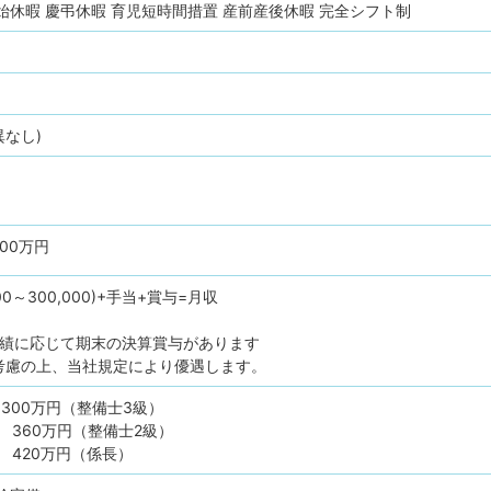
始休暇
慶弔休暇
育児短時間措置
産前産後休暇
完全シフト制
異なし)
500万円
00～300,000)+手当+賞与=月収
業績に応じて期末の決算賞与があります
考慮の上、当社規定により優遇します。
 300万円（整備士3級）
目 360万円（整備士2級）
目 420万円（係長）