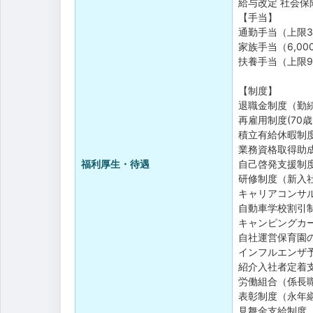
給与改定
社会保
【手当】
通勤手当（上限30
家族手当（6,000
扶養手当（上限9
【制度】
退職金制度（勤
再雇用制度(70歳
積立有給休暇制
業務資格取得助
福利厚生・待遇
自己啓発支援制
研修制度（新入
キャリアコンサ
自動車学校割引
キャンピングカ
自社運営保育園
インフルエンザ
紹介入社者定着
労働組合（係長
表彰制度（永年継
見舞金支給制度