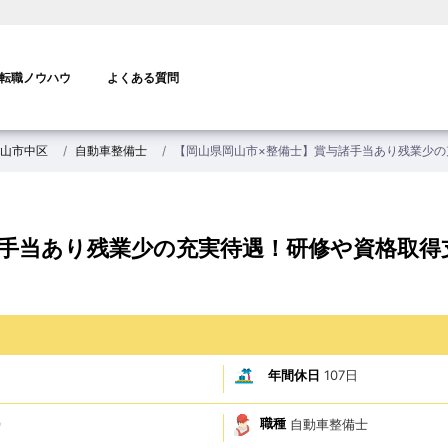
転職ノウハウ
よくある質問
山市中区
自動車整備士
【岡山県岡山市×整備士】賞与諸手当あり残業少
諸手当あり残業少の充実待遇！研修や資格取得
年間休日
107日
職種
自動車整備士
9