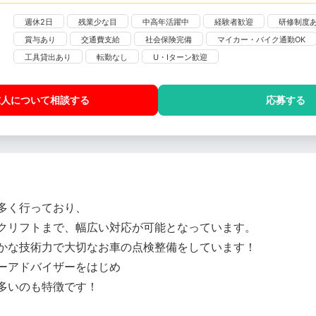
週休2日
残業少な目
中高年活躍中
経験者歓迎
研修制度
賞与あり
交通費支給
社会保険完備
マイカー・バイク通勤OK
工具貸出あり
転勤なし
U・Iターン歓迎
求人について相談
する
応募する
多く行っており、
クリフトまで、幅広い対応が可能となっています。
かな技術力で大切なお車の点検整備をしています！
ーアドバイザーをはじめ
多いのも特徴です！