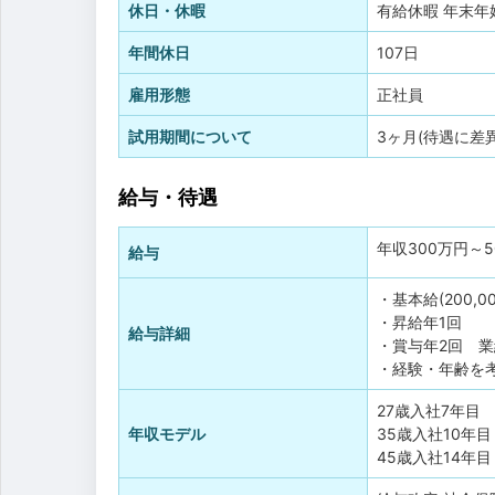
休日・休暇
有給休暇
年末年
年間休日
107日
雇用形態
正社員
試用期間について
3ヶ月(待遇に差
給与・待遇
年収
300万円
～
給与
・基本給(200,0
・昇給年1回
給与詳細
・賞与年2回 
・経験・年齢を
27歳入社7年目
年収モデル
35歳入社10年
45歳入社14年