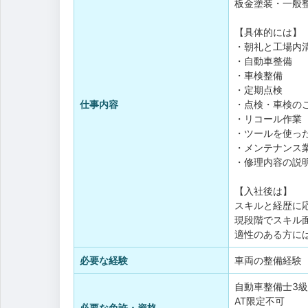
板金塗装・一般
【具体的には】
・朝礼と工場内
・自動車整備
・車検整備
・定期点検
仕事内容
・点検・車検の
・リコール作業
・ツールを使っ
・メンテナンス
・修理内容の説
【入社後は】
スキルと経歴に
現段階でスキル
適性のある方に
必要な経験
車両の整備経験
自動車整備士3級
AT限定不可
必要な免許・資格