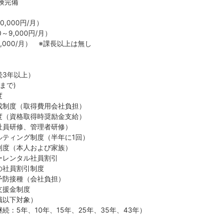
険完備
,000円/月）
～9,000円/月）
,000/月） ※課長以上は無し
続3年以上）
まで)
度
成制度（取得費用会社負担）
度（資格取得時奨励金支給）
社員研修、管理者研修）
ルティング制度（半年に1回）
制度（本人および家族）
ーレンタル社員割引
の社員割引制度
予防接種（会社負担）
支援金制度
職以下対象）
続：5年、10年、15年、25年、35年、43年）