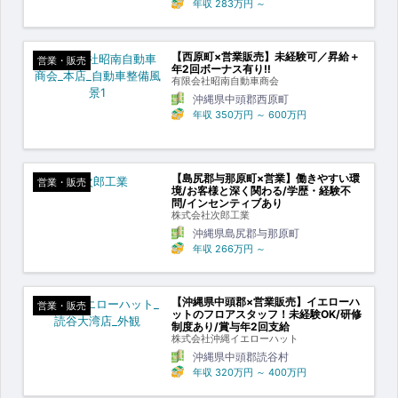
年収
283万円
～
【西原町×営業販売】未経験可／昇給＋
営業・販売
年2回ボーナス有り‼
有限会社昭南自動車商会
沖縄県中頭郡西原町
年収
350万円
～
600万円
【島尻郡与那原町×営業】働きやすい環
営業・販売
境/お客様と深く関わる/学歴・経験不
問/インセンティブあり
株式会社次郎工業
沖縄県島尻郡与那原町
年収
266万円
～
【沖縄県中頭郡×営業販売】イエローハ
営業・販売
ットのフロアスタッフ！未経験OK/研修
制度あり/賞与年2回支給
株式会社沖縄イエローハット
沖縄県中頭郡読谷村
年収
320万円
～
400万円