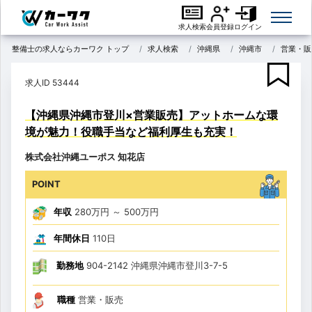
求人検索
会員登録
ログイン
整備士の求人ならカーワク トップ
求人検索
沖縄県
沖縄市
営業・販
求人ID 53444
【沖縄県沖縄市登川×営業販売】アットホームな環
境が魅力！役職手当など福利厚生も充実！
株式会社沖縄ユーポス 知花店
POINT
年収
280万円
～
500万円
年間休日
110日
勤務地
904-2142 沖縄県沖縄市登川3-7-5
職種
営業・販売