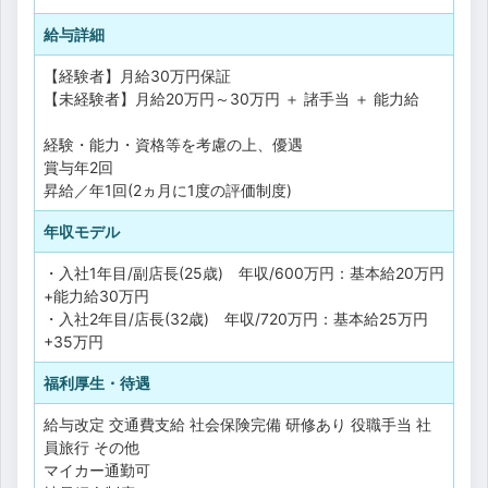
給与詳細
【経験者】月給30万円保証
【未経験者】月給20万円～30万円 ＋ 諸手当 ＋ 能力給
経験・能力・資格等を考慮の上、優遇
賞与年2回
昇給／年1回(2ヵ月に1度の評価制度)
年収モデル
・入社1年目/副店長(25歳) 年収/600万円：基本給20万円
+能力給30万円
・入社2年目/店長(32歳) 年収/720万円：基本給25万円
+35万円
福利厚生・待遇
給与改定
交通費支給
社会保険完備
研修あり
役職手当
社
員旅行
その他
マイカー通勤可