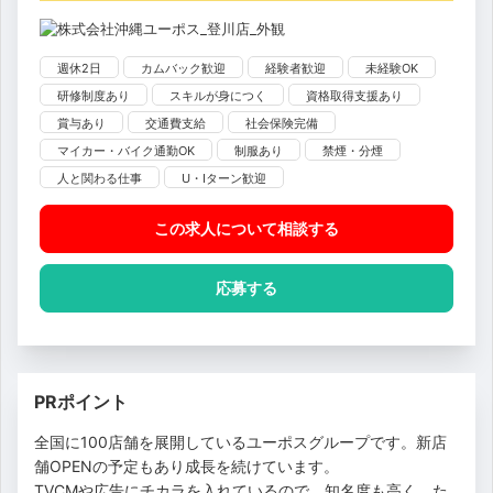
週休2日
カムバック歓迎
経験者歓迎
未経験OK
研修制度あり
スキルが身につく
資格取得支援あり
賞与あり
交通費支給
社会保険完備
マイカー・バイク通勤OK
制服あり
禁煙・分煙
人と関わる仕事
U・Iターン歓迎
この求人について相談
する
応募する
PRポイント
全国に100店舗を展開しているユーポスグループです。新店
舗OPENの予定もあり成長を続けています。
TVCMや広告にチカラを入れているので、知名度も高く、た