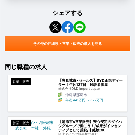
シェアする
その他の沖縄県・営業・販売の求人を見る
同じ職種の求人
【豊見城市×セールス】BYD正規ディー
営業・販売
ラー！年休127日！経験者募集
株式会社D&D Import Japan
沖縄県那覇市
年収
441万円
～
627万円
【浦添市×営業販売】安心安定のダイハ
営業・販売
ツグループで働こう！/成果がインセン
ティブとして反映/未経験OK
琉球ダイハツ販売株式会社