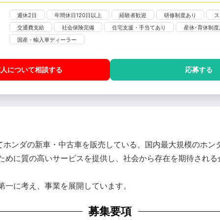
週休2日
年間休日120日以上
経験者歓迎
研修制度あり
ス
交通費支給
社会保険完備
住宅支援・手当てあり
産休･育休制度
国産・輸入車ディーラー
求人について相談
する
応募する
してホンダの新車・中古車を販売している、国内最大規模のホン
ために質の高いサービスを提供し、社会から存在を期待される
第一に考え、事業を展開しています。
募集要項