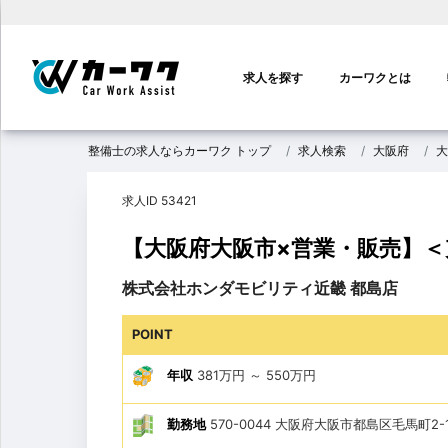
メ
イ
求人を探す
カーワクとは
ン
ナ
ビ
整備士の求人ならカーワク トップ
求人検索
大阪府
大
ゲ
ー
求人ID 53421
シ
ョ
【大阪府大阪市×営業・販売】
ン
株式会社ホンダモビリティ近畿 都島店
POINT
年収
381万円
～
550万円
勤務地
570-0044 大阪府大阪市都島区毛馬町2-1