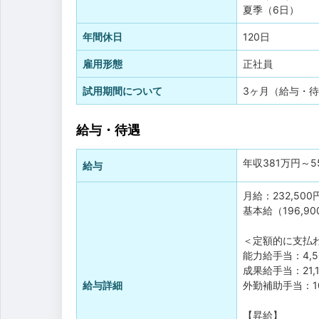
夏季（6日）
年間休日
120日
雇用形態
正社員
試用期間について
3ヶ月（給与・
給与・待遇
年収
381万円
～
5
給与
月給：232,500
基本給（196,9
＜定額的に支払
能力給手当：4,5
成果給手当：21,1
給与詳細
外勤補助手当：10
【昇給】