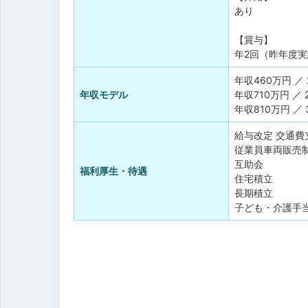
あり
【賞与】
年2回（昨年度実
年収460万円 ／
年収モデル
年収710万円 ／
年収810万円 ／
給与改定
交通費
従業員車両販売
互助会
福利厚生・待遇
住宅積立
長期積立
子ども・介護手