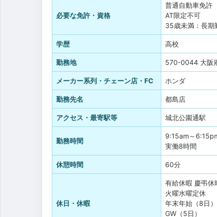
普通自動車免許
必要な免許・資格
AT限定不可
35歳未満：長
学歴
高校
勤務地
570-0044 大
メーカー系列・チェーン店・FC
ホンダ
勤務先名
都島店
アクセス・最寄駅等
城北公園通駅
9:15am～6:15p
勤務時間
実働8時間
休憩時間
60分
有給休暇
慶弔休
火曜水曜定休
休日・休暇
年末年始（8日）
GW（5日）