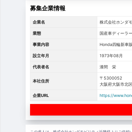
募集企業情報
企業名
株式会社ホンダ
業態
国産車ディーラー
事業内容
Honda四輪新
設立年月
1973年08月
代表者名
漆間 栄
〒5300052
本社住所
大阪府大阪市北区南
企業URL
https://www.hond
この求人は、株式会社ホンダモビリティ近畿様よりご依頼