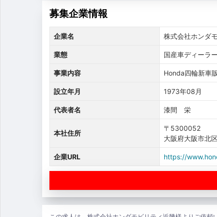
募集企業情報
企業名
株式会社ホンダ
業態
国産車ディーラー
事業内容
Honda四輪新
設立年月
1973年08月
代表者名
漆間 栄
〒5300052
本社住所
大阪府大阪市北区南
企業URL
https://www.hond
この求人は、株式会社ホンダモビリティ近畿様よりご依頼