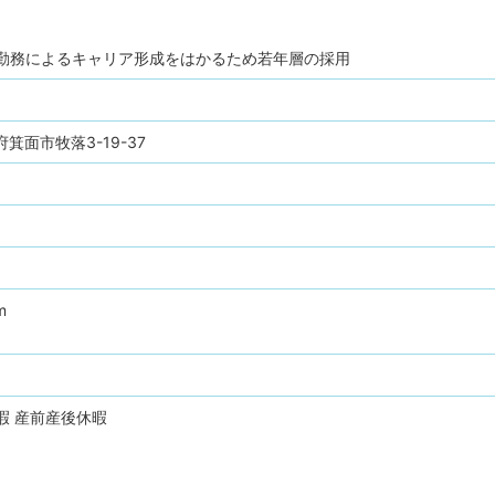
期勤務によるキャリア形成をはかるため若年層の採用
阪府箕面市牧落3-19-37
m
暇
産前産後休暇