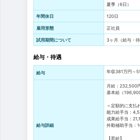
夏季（6日）
年間休日
120日
雇用形態
正社員
試用期間について
3ヶ月（給与・
給与・待遇
年収
381万円
～
5
給与
月給：232,500
基本給（196,9
＜定額的に支払
能力給手当：4,5
成果給手当：21,1
給与詳細
外勤補助手当：10
【昇給】