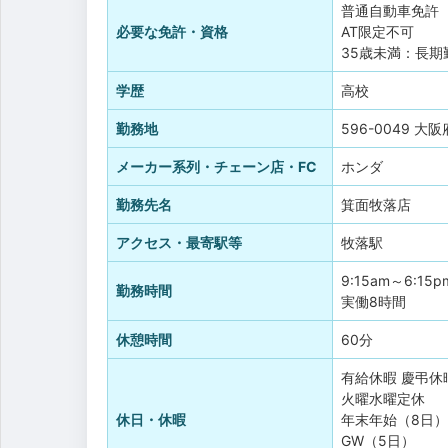
普通自動車免許
必要な免許・資格
AT限定不可
35歳未満：長
学歴
高校
勤務地
596-0049 大
メーカー系列・チェーン店・FC
ホンダ
勤務先名
箕面牧落店
アクセス・最寄駅等
牧落駅
9:15am～6:15p
勤務時間
実働8時間
休憩時間
60分
有給休暇
慶弔休
火曜水曜定休
休日・休暇
年末年始（8日）
GW（5日）