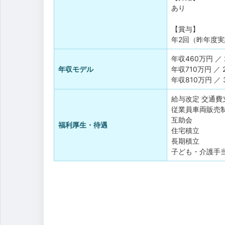
あり
【賞与】
年2回（昨年度実
年収460万円 ／
年収モデル
年収710万円 ／
年収810万円 ／
給与改定
交通費
従業員車両販売
互助会
福利厚生・待遇
住宅積立
長期積立
子ども・介護手