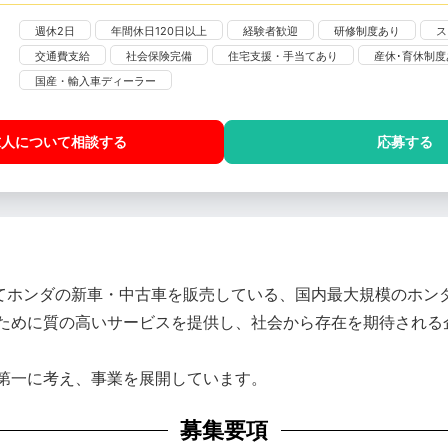
週休2日
年間休日120日以上
経験者歓迎
研修制度あり
ス
交通費支給
社会保険完備
住宅支援・手当てあり
産休･育休制度
国産・輸入車ディーラー
求人について相談
する
応募する
してホンダの新車・中古車を販売している、国内最大規模のホン
ために質の高いサービスを提供し、社会から存在を期待される
第一に考え、事業を展開しています。
募集要項