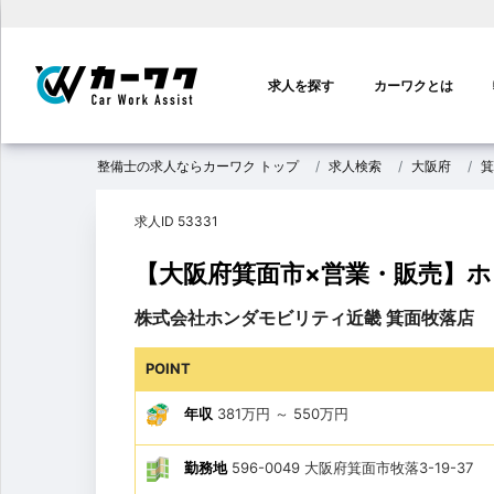
メ
イ
求人を探す
カーワクとは
ン
ナ
ビ
整備士の求人ならカーワク トップ
求人検索
大阪府
箕
ゲ
ー
求人ID 53331
シ
ョ
【大阪府箕面市×営業・販売】
ン
株式会社ホンダモビリティ近畿 箕面牧落店
POINT
年収
381万円
～
550万円
勤務地
596-0049 大阪府箕面市牧落3-19-37