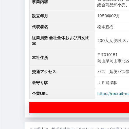
事業内容
総合商品卸小売
設立年月
1950年02月
代表者名
松本直樹
従業員数 会社全体および男女比
200人人 男性 8 :
率
〒7010151
本社住所
岡山県岡山市北区平
交通アクセス
バス 延友バス停
最寄り駅
ＪＲ庭瀬駅
企業URL
https://recruit-m
この求人は、株式会社マティクスリテールサービス様より