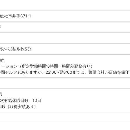
県総社市井手871-1
ド
停から)徒歩約5分
pm
テーション（所定労働時間:8時間・時間差勤務有り）
時間セルフもありますが、22:00~翌8:00までは、警備会社が店舗を保
暇
次有給休暇日数 10日
休暇（取得実績あり）