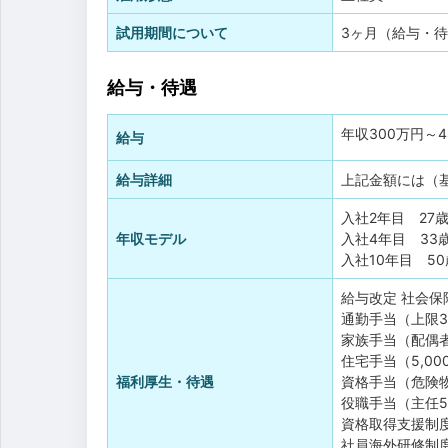
試用期間について
3ヶ月（給与・
給与・待遇
年収
300万円
～
給与
給与詳細
上記金額には（
入社2年目 27
年収モデル
入社4年目 33
入社10年目 5
給与改定
社会保
通勤手当（上限30
家族手当（配偶者1
住宅手当（5,00
福利厚生・待遇
資格手当（危険物乙
役職手当（主任5,
資格取得支援制
社員海外研修制