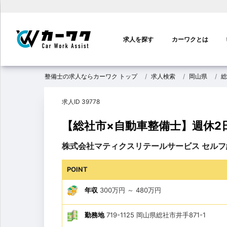
メ
イ
求人を探す
カーワクとは
ン
ナ
ビ
整備士の求人ならカーワク トップ
求人検索
岡山県
総
ゲ
ー
求人ID 39778
シ
ョ
【総社市×自動車整備士】週休2
ン
株式会社マティクスリテールサービス セルフ
POINT
年収
300万円
～
480万円
勤務地
719-1125 岡山県総社市井手871-1