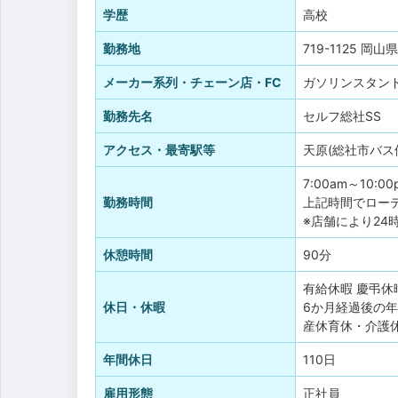
学歴
高校
勤務地
719-1125 岡山
メーカー系列・チェーン店・FC
ガソリンスタン
勤務先名
セルフ総社SS
アクセス・最寄駅等
天原(総社市バス
7:00am～10:00
勤務時間
上記時間でロー
※店舗により24
休憩時間
90分
有給休暇
慶弔休
休日・休暇
6か月経過後の年
産休育休・介護
年間休日
110日
雇用形態
正社員