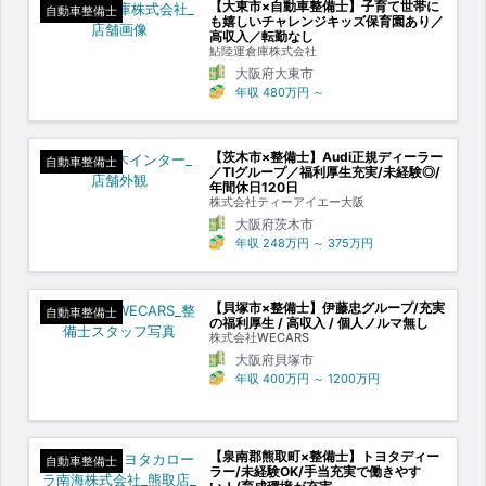
【大東市×自動車整備士】子育て世帯に
自動車整備士
も嬉しいチャレンジキッズ保育園あり／
高収入／転勤なし
鮎陸運倉庫株式会社
大阪府大東市
年収
480万円
～
【茨木市×整備士】Audi正規ディーラー
自動車整備士
／TIグループ／福利厚生充実/未経験◎/
年間休日120日
株式会社ティーアイエー大阪
大阪府茨木市
年収
248万円
～
375万円
【貝塚市×整備士】伊藤忠グループ/充実
自動車整備士
の福利厚生 / 高収入 / 個人ノルマ無し
株式会社WECARS
大阪府貝塚市
年収
400万円
～
1200万円
【泉南郡熊取町×整備士】トヨタディー
自動車整備士
ラー/未経験OK/手当充実で働きやす