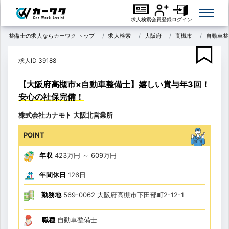
求人検索
会員登録
ログイン
整備士の求人ならカーワク トップ
求人検索
大阪府
高槻市
自動車整
求人ID 39188
【大阪府高槻市×自動車整備士】嬉しい賞与年3回！
安心の社保完備！
株式会社カナモト 大阪北営業所
POINT
年収
423万円
～
609万円
年間休日
126日
勤務地
569-0062 大阪府高槻市下田部町2-12-1
職種
自動車整備士