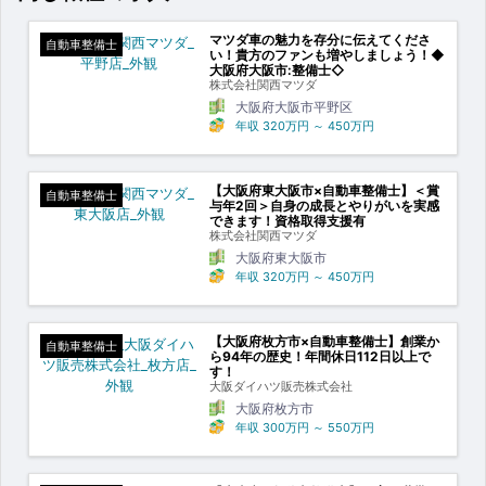
マツダ車の魅力を存分に伝えてくださ
自動車整備士
い！貴方のファンも増やしましょう！◆
大阪府大阪市:整備士◇
株式会社関西マツダ
大阪府大阪市平野区
年収
320万円
～
450万円
【大阪府東大阪市×自動車整備士】＜賞
自動車整備士
与年2回＞自身の成長とやりがいを実感
できます！資格取得支援有
株式会社関西マツダ
大阪府東大阪市
年収
320万円
～
450万円
【大阪府枚方市×自動車整備士】創業か
自動車整備士
ら94年の歴史！年間休日112日以上で
す！
大阪ダイハツ販売株式会社
大阪府枚方市
年収
300万円
～
550万円