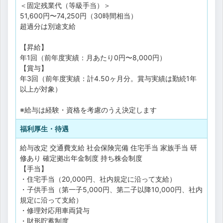
＜固定残業代（等級手当）＞
51,600円〜74,250円（30時間相当）
超過分は別途支給
【昇給】
年1回（前年度実績：月あたり0円〜8,000円）
【賞与】
年3回（前年度実績：計4.50ヶ月分。賞与実績は勤続1年
以上が対象）
※給与は経験・資格を考慮のうえ決定します
福利厚生・待遇
給与改定
交通費支給
社会保険完備
住宅手当
家族手当
研
修あり
確定拠出年金制度
持ち株会制度
【手当】
・住宅手当（20,000円、社内規定に沿って支給）
・子供手当（第一子5,000円、第二子以降10,000円、社内
規定に沿って支給）
・修理対応用車両貸与
・財形貯蓄制度