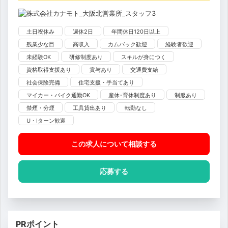
土日祝休み
週休2日
年間休日120日以上
残業少な目
高収入
カムバック歓迎
経験者歓迎
未経験OK
研修制度あり
スキルが身につく
資格取得支援あり
賞与あり
交通費支給
社会保険完備
住宅支援・手当てあり
マイカー・バイク通勤OK
産休･育休制度あり
制服あり
禁煙・分煙
工具貸出あり
転勤なし
U・Iターン歓迎
この求人について相談
する
応募する
PRポイント