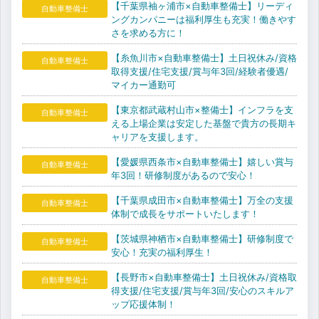
【千葉県袖ヶ浦市×自動車整備士】リーディ
自動車整備士
ングカンパニーは福利厚生も充実！働きやす
さを求める方に！
【糸魚川市×自動車整備士】土日祝休み/資格
自動車整備士
取得支援/住宅支援/賞与年3回/経験者優遇/
マイカー通勤可
【東京都武蔵村山市×整備士】インフラを支
自動車整備士
える上場企業は安定した基盤で貴方の長期キ
ャリアを支援します。
【愛媛県西条市×自動車整備士】嬉しい賞与
自動車整備士
年3回！研修制度があるので安心！
【千葉県成田市×自動車整備士】万全の支援
自動車整備士
体制で成長をサポートいたします！
【茨城県神栖市×自動車整備士】研修制度で
自動車整備士
安心！充実の福利厚生！
【長野市×自動車整備士】土日祝休み/資格取
自動車整備士
得支援/住宅支援/賞与年3回/安心のスキルア
ップ応援体制！