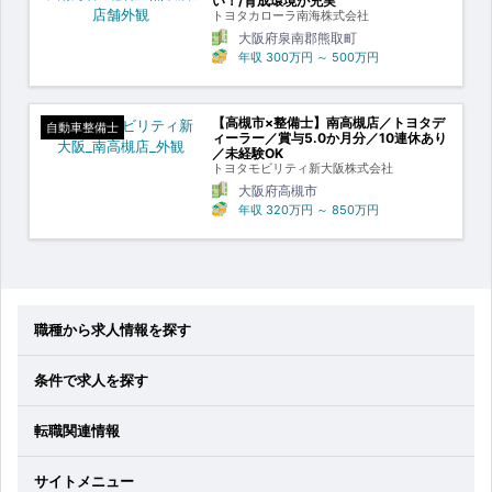
い！/育成環境が充実
トヨタカローラ南海株式会社
大阪府泉南郡熊取町
年収
300万円
～
500万円
【高槻市×整備士】南高槻店／トヨタデ
自動車整備士
ィーラー／賞与5.0か月分／10連休あり
／未経験OK
トヨタモビリティ新大阪株式会社
大阪府高槻市
年収
320万円
～
850万円
職種から求人情報を探す
条件で求人を探す
転職関連情報
サイトメニュー