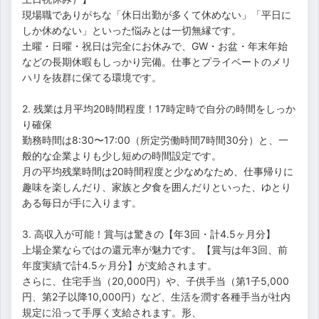
現場職でありがちな「休日出勤が多くて休めない」「平日に
しか休めない」といった悩みとは一切無縁です。
土曜・日曜・祝日は完全にお休みで、GW・お盆・年末年始
などの長期休暇もしっかり完備。仕事とプライベートのメリ
ハリを抜群に保てる環境です。
2. 残業は月平均20時間程度！17時定時で自分の時間をしっか
り確保
勤務時間は8:30〜17:00（所定労働時間7時間30分）と、一
般的な企業よりも少し短めの時間設定です。
月の平均残業時間は20時間程度と少なめなため、仕事帰りに
趣味を楽しんだり、家族と夕食を囲んだりといった、ゆとり
ある毎日が手に入ります。
3. 高収入が可能！賞与は驚きの【年3回・計4.5ヶ月分】
上場企業ならではの還元率が魅力です。【賞与は年3回、前
年度実績で計4.5ヶ月分】が支給されます。
さらに、住宅手当（20,000円）や、子供手当（第1子5,000
円、第2子以降10,000円）など、生活を潤す各種手当が社内
規定に沿って手厚く支給されます。形、