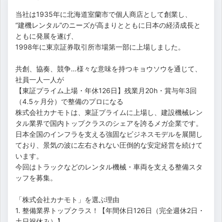
当社は1935年に北海道室蘭市で個人商店として創業し、
“建機レンタル”のニーズが高まりとともに日本の経済成長と
ともに発展を遂げ、
1998年に東京証券取引所市場第一部に上場しました。
共創、協奏、競争…様々な意味を持つキョウソウを通じて、
社員一人一人が
【東証プライム上場・年休126日】残業月20h・賞与年3回
（4.5ヶ月分）で整備のプロになる
株式会社カナモトは、東証プライムに上場し、建設機械レン
タル業界で国内トップクラスのシェアを誇るメガ企業です。
日本全国のインフラを支える強固なビジネスモデルを展開し
ており、景気の波に左右されない圧倒的な安定経営を続けて
います。
今回はトラックなどのレンタル機械・車両を支える整備スタ
ッフを募集。
「株式会社カナモト」を選ぶ理由
1. 整備業界トップクラス！【年間休日126日（完全週休2日・
土日祝休み）】